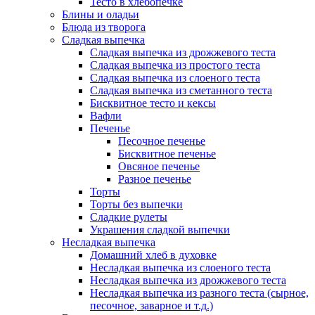
Тесто в хлебопечке
Блины и оладьи
Блюда из творога
Сладкая выпечка
Сладкая выпечка из дрожжевого теста
Сладкая выпечка из простого теста
Сладкая выпечка из слоеного теста
Сладкая выпечка из сметанного теста
Бисквитное тесто и кексы
Вафли
Печенье
Песочное печенье
Бисквитное печенье
Овсяное печенье
Разное печенье
Торты
Торты без выпечки
Сладкие рулеты
Украшения сладкой выпечки
Несладкая выпечка
Домашний хлеб в духовке
Несладкая выпечка из слоеного теста
Несладкая выпечка из дрожжевого теста
Несладкая выпечка из разного теста (сырное,
песочное, заварное и т.д.)