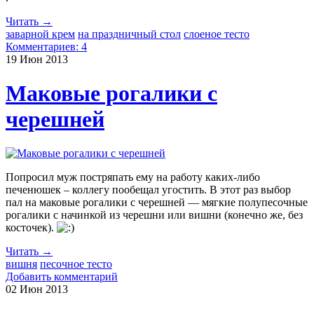
Читать →
заварной крем
на праздничный стол
слоеное тесто
Комментариев: 4
19 Июн
2013
Маковые рогалики с
черешней
Попросил муж постряпать ему на работу каких-либо
печенюшек – коллегу пообещал угостить. В этот раз выбор
пал на маковые рогалики с черешней — мягкие полупесочные
рогалики с начинкой из черешни или вишни (конечно же, без
косточек).
Читать →
вишня
песочное тесто
Добавить комментарий
02 Июн
2013