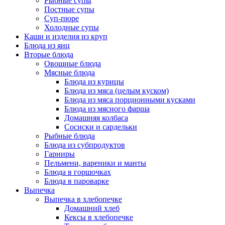
Рыбные супы
Постные супы
Суп-пюре
Холодные супы
Каши и изделия из круп
Блюда из яиц
Вторые блюда
Овощные блюда
Мясные блюда
Блюда из курицы
Блюда из мяса (целым куском)
Блюда из мяса порционными кусками
Блюда из мясного фарша
Домашняя колбаса
Сосиски и сардельки
Рыбные блюда
Блюда из субпродуктов
Гарниры
Пельмени, вареники и манты
Блюда в горшочках
Блюда в пароварке
Выпечка
Выпечка в хлебопечке
Домашний хлеб
Кексы в хлебопечке