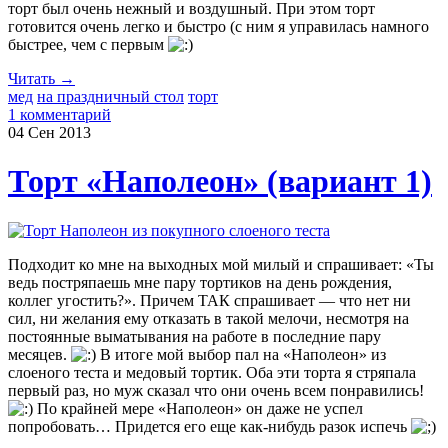
торт был очень нежный и воздушный. При этом торт
готовится очень легко и быстро (с ним я управилась намного
быстрее, чем с первым
Читать →
мед
на праздничный стол
торт
1 комментарий
04 Сен
2013
Торт «Наполеон» (вариант 1)
Подходит ко мне на выходных мой милый и спрашивает: «Ты
ведь постряпаешь мне пару тортиков на день рождения,
коллег угостить?». Причем ТАК спрашивает — что нет ни
сил, ни желания ему отказать в такой мелочи, несмотря на
постоянные выматывания на работе в последние пару
месяцев.
В итоге мой выбор пал на «Наполеон» из
слоеного теста и медовый тортик. Оба эти торта я стряпала
первый раз, но муж сказал что они очень всем понравились!
По крайней мере «Наполеон» он даже не успел
попробовать… Придется его еще как-нибудь разок испечь
.