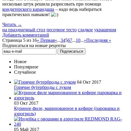
несколько штук решила разрисовать при помощи
кондитерского карандаша
– надо ведь набираться
практических навыков!
Читать →
на праздничный стол
песочное тесто
сладкое
украшения
Добавить комментарий
Страница 5 из 16
« Первая
«
...
3
4
5
6
7
...
10
...
»
Последняя »
Подписаться на новые рецепты
Новое
Популярное
Случайное
04 Окт 2017
Горячие бутерброды с луком
03 Окт 2017
Куриное филе, маринованное в кефире (пароварка и
аэрогриль)
05 Май 2017