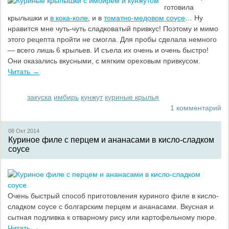
готовила
крылышки и
в кока-коле
, и в
томатно-медовом соусе
… Ну
нравится мне чуть-чуть сладковатый привкус! Поэтому и мимо
этого рецепта пройти не смогла. Для пробы сделала немного
— всего лишь 6 крыльев. И съела их очень и очень быстро!
Они оказались вкусными, с мягким ореховым привкусом.
Читать →
закуска
имбирь
кунжут
куриные крылья
1 комментарий
08 Окт
2014
Куриное филе с перцем и ананасами в кисло-сладком
соусе
Очень быстрый способ приготовления куриного филе в кисло-
сладком соусе с болгарским перцем и ананасами. Вкусная и
сытная подливка к отварному рису или картофельному пюре.
Читать →