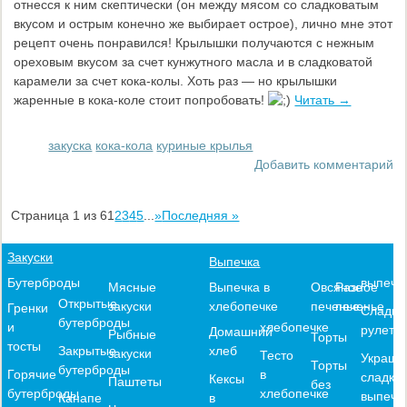
отнесся к ним скептически (он между мясом со сладковатым
вкусом и острым конечно же выбирает острое), лично мне этот
рецепт очень понравился! Крылышки получаются с нежным
ореховым вкусом за счет кунжутного масла и в сладковатой
карамели за счет кока-колы. Хоть раз — но крылышки
жаренные в кока-коле стоит попробовать!
Читать →
закуска
кока-кола
куриные крылья
Добавить комментарий
Страница 1 из 6
1
2
3
4
5
...
»
Последняя »
Закуски
Выпечка
выпечк
Бутерброды
Выпечка в
Овсяное
Разное
Мясные
Открытые
хлебопечке
печенье
печенье
закуски
Гренки
Сладки
бутерброды
хлебопечке
и
рулеты
Домашний
Рыбные
Торты
тосты
хлеб
Закрытые
закуски
Тесто
Украше
Торты
бутерброды
в
Горячие
сладко
Кексы
Паштеты
без
хлебопечке
бутерброды
выпечк
в
Канапе