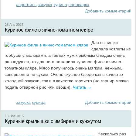
аэрогриль
закуска
курица
пароварка
Добавить комментарий
28 Апр
2017
Куриное филе в яично-томатном кляре
Для сынишки
сделала котлеты из
горбуши с молоками, а так как муж к рыбным блюдам очень
равнодушен, то для него пожарила куриное филе в яично-
томатном кляре. Мясо получилось очень мягким, нежным,
совершенно не сухим. Очень вкусное блюдо как в качестве
холодной закуски, так и в качестве горячего (на гарнир можно
подать отварной рис или овощи).
Читать →
закуска
курица
Добавить комментарий
18 Ноя
2015
Куриные крылышки с имбирем и кунжутом
Несколько раз