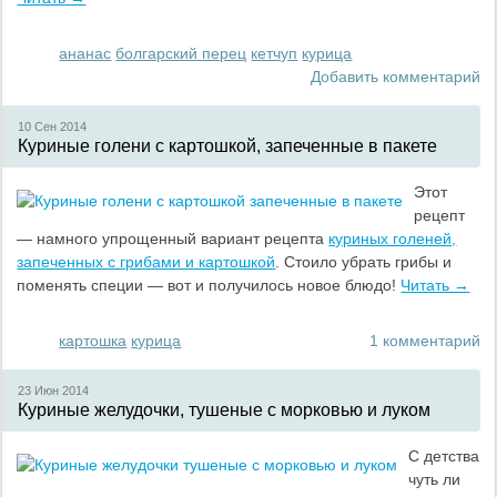
ананас
болгарский перец
кетчуп
курица
Добавить комментарий
10 Сен
2014
Куриные голени с картошкой, запеченные в пакете
Этот
рецепт
— намного упрощенный вариант рецепта
куриных голеней,
запеченных с грибами и картошкой
. Стоило убрать грибы и
поменять специи — вот и получилось новое блюдо!
Читать →
картошка
курица
1 комментарий
23 Июн
2014
Куриные желудочки, тушеные с морковью и луком
С детства
чуть ли