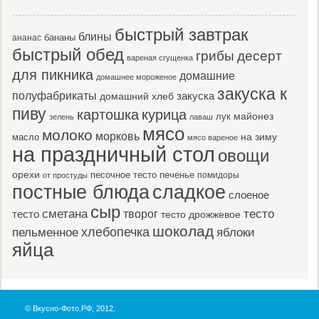
быстрый завтрак
блины
бананы
ананас
быстрый обед
десерт
грибы
вареная сгущенка
для пикника
домашние
домашнее мороженое
закуска к
полуфабрикаты
закуска
домашний хлеб
пиву
картошка
курица
майонез
лук
зелень
лаваш
мясо
молоко
морковь
масло
на зиму
мясо вареное
на праздничный стол
овощи
орехи
песочное тесто
печенье
помидоры
от простуды
постные блюда
сладкое
слоеное
сыр
тесто
сметана
тесто
творог
тесто дрожжевое
шоколад
пельменное
хлебопечка
яблоки
яйца
© Вкусно-Фото.РФ, 2012.