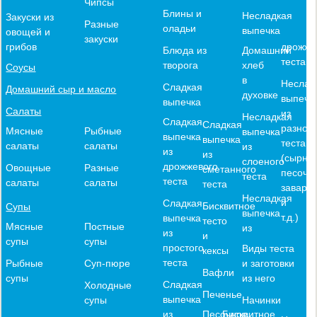
Чипсы
Блины и
Несладкая
Закуски из
Разные
оладьи
выпечка
овощей и
закуски
дрожже
грибов
Блюда из
Домашний
теста
творога
хлеб
Соусы
в
Неслад
Сладкая
Домашний сыр и масло
духовке
выпечк
выпечка
Салаты
из
Несладкая
Сладкая
Сладкая
разного
Мясные
Рыбные
выпечка
выпечка
выпечка
теста
салаты
салаты
из
из
из
(сырное
слоеного
дрожжевого
Овощные
Разные
сметанного
песочн
теста
теста
салаты
салаты
теста
заварн
Несладкая
и
Сладкая
Бисквитное
Супы
выпечка
т.д.)
выпечка
тесто
Мясные
Постные
из
из
и
супы
супы
простого
Виды теста
кексы
теста
и заготовки
Рыбные
Суп-пюре
Вафли
из него
супы
Сладкая
Холодные
Печенье
выпечка
Начинки
супы
из
Песочное
Бисквитное