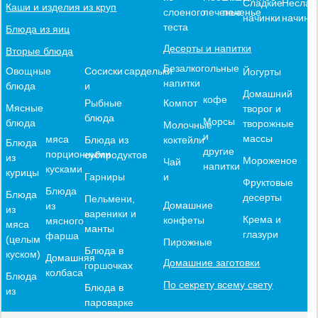
Сладкие
Неслад
Каши и изделия из круп
слоеного
печенье
печенье
начинки
начинк
теста
Блюда из яиц
Десерты и напитки
Вторые блюда
Безалкогольные
Овощные
Сосиски
сардельки
Йогурты
напитки
блюда
и
Домашний
кофе
Компот
Рыбные
Мясные
творог и
блюда
Морсы
блюда
творожные
Молочные
и
массы
мяса
коктейли
Блюда из
Блюда
другие
порционными
субпродуктов
из
Мороженое
Чай
напитки
кусками
курицы
и
Гарниры
Фруктовые
Блюда
Блюда
десерты
Пельмени,
Домашние
из
из
вареники и
Крема и
конфеты
мясного
мяса
манты
глазури
фарша
(целым
Пирожные
Блюда в
куском)
Домашняя
Домашние заготовки
горшочках
колбаса
Блюда
По секрету всему свету
Блюда в
из
пароварке