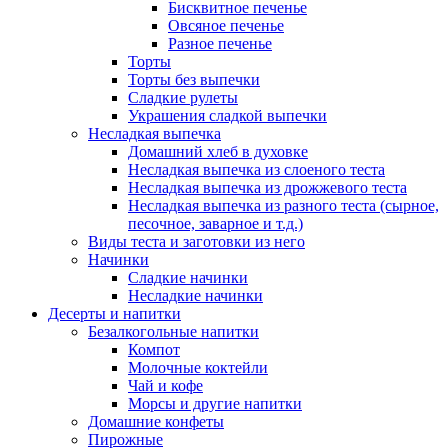
Бисквитное печенье
Овсяное печенье
Разное печенье
Торты
Торты без выпечки
Сладкие рулеты
Украшения сладкой выпечки
Несладкая выпечка
Домашний хлеб в духовке
Несладкая выпечка из слоеного теста
Несладкая выпечка из дрожжевого теста
Несладкая выпечка из разного теста (сырное,
песочное, заварное и т.д.)
Виды теста и заготовки из него
Начинки
Сладкие начинки
Несладкие начинки
Десерты и напитки
Безалкогольные напитки
Компот
Молочные коктейли
Чай и кофе
Морсы и другие напитки
Домашние конфеты
Пирожные