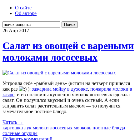
О сайте
Об авторе
Поиск
26 Апр
2017
Салат из овощей с вареными
молоками лососевых
Устроила себе «рыбный день» (кстати на четверг пришелся
как раз
):
зажарила мойву в духовке
,
пожарила молоки в
кляре
, и из половины купленных молок лососевых сделала
салат. Он получился вкусный и очень сытный. А если
заправить салат растительным маслом — то получится
замечательное постное блюдо.
Читать →
картошка
лук
молоки лососевых
морковь
постные блюда
соленые огурцы
Добавить комментарий