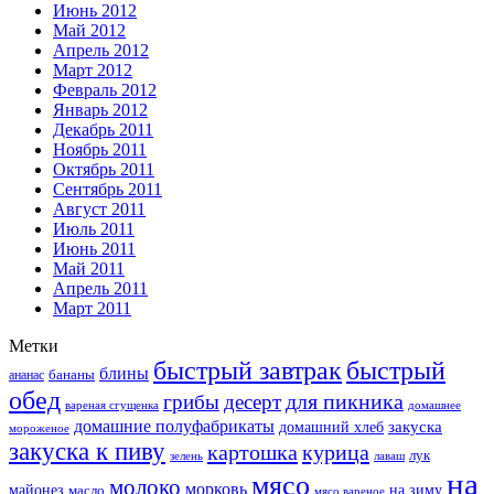
Июнь 2012
Май 2012
Апрель 2012
Март 2012
Февраль 2012
Январь 2012
Декабрь 2011
Ноябрь 2011
Октябрь 2011
Сентябрь 2011
Август 2011
Июль 2011
Июнь 2011
Май 2011
Апрель 2011
Март 2011
Метки
быстрый завтрак
быстрый
блины
бананы
ананас
обед
для пикника
грибы
десерт
вареная сгущенка
домашнее
домашние полуфабрикаты
закуска
домашний хлеб
мороженое
закуска к пиву
картошка
курица
лук
зелень
лаваш
на
мясо
молоко
морковь
майонез
масло
на зиму
мясо вареное