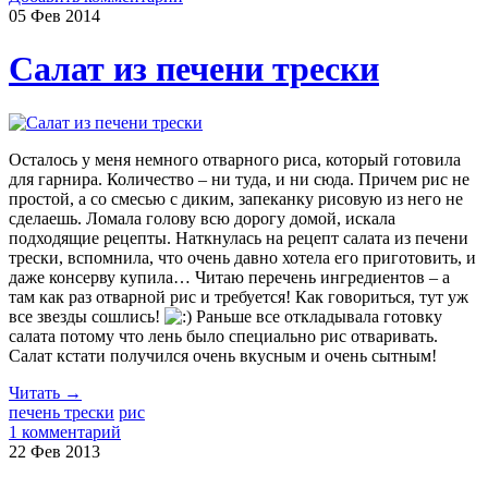
05 Фев
2014
Салат из печени трески
Осталось у меня немного отварного риса, который готовила
для гарнира. Количество – ни туда, и ни сюда. Причем рис не
простой, а со смесью с диким, запеканку рисовую из него не
сделаешь. Ломала голову всю дорогу домой, искала
подходящие рецепты. Наткнулась на рецепт салата из печени
трески, вспомнила, что очень давно хотела его приготовить, и
даже консерву купила… Читаю перечень ингредиентов – а
там как раз отварной рис и требуется! Как говориться, тут уж
все звезды сошлись!
Раньше все откладывала готовку
салата потому что лень было специально рис отваривать.
Салат кстати получился очень вкусным и очень сытным!
Читать →
печень трески
рис
1 комментарий
22 Фев
2013