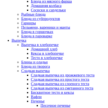
Блюда из мясного фарша
Домашняя колбаса
Сосиски и сардельки
Рыбные блюда
Блюда из субпродуктов
Гарниры
Пельмени, вареники и манты
Блюда в горшочках
Блюда в пароварке
Выпечка
Выпечка в хлебопечке
Домашний хлеб
Кексы в хлебопечке
Тесто в хлебопечке
Блины и оладьи
Блюда из творога
Сладкая выпечка
Сладкая выпечка из дрожжевого теста
Сладкая выпечка из простого теста
Сладкая выпечка из слоеного теста
Сладкая выпечка из сметанного теста
Бисквитное тесто и кексы
Вафли
Печенье
Песочное печенье