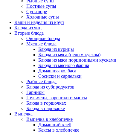
Рыбные супы
Постные супы
Суп-пюре
Холодные супы
Каши и изделия из круп
Блюда из яиц
Вторые блюда
Овощные блюда
Мясные блюда
Блюда из курицы
Блюда из мяса (целым куском)
Блюда из мяса порционными кусками
Блюда из мясного фарша
Домашняя колбаса
Сосиски и сардельки
Рыбные блюда
Блюда из субпродуктов
Гарниры
Пельмени, вареники и манты
Блюда в горшочках
Блюда в пароварке
Выпечка
Выпечка в хлебопечке
Домашний хлеб
Кексы в хлебопечке