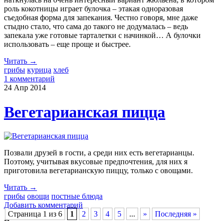
роль кокотницы играет булочка – этакая одноразовая
съедобная форма для запекания. Честно говоря, мне даже
стыдно стало, что сама до такого не додумалась – ведь
запекала уже готовые тарталетки с начинкой… А булочки
использовать – еще проще и быстрее.
Читать →
грибы
курица
хлеб
1 комментарий
24 Апр
2014
Вегетарианская пицца
Позвали друзей в гости, а среди них есть вегетарианцы.
Поэтому, учитывая вкусовые предпочтения, для них я
приготовила вегетарианскую пиццу, только с овощами.
Читать →
грибы
овощи
постные блюда
Добавить комментарий
Страница 1 из 6
1
2
3
4
5
...
»
Последняя »