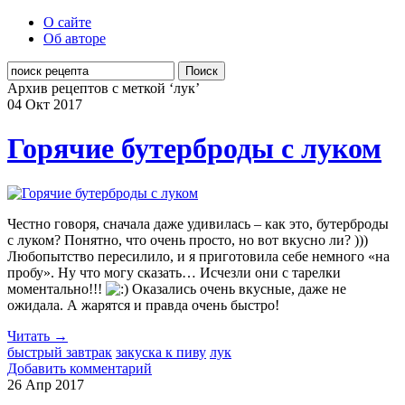
О сайте
Об авторе
Поиск
Архив рецептов с меткой ‘лук’
04 Окт
2017
Горячие бутерброды с луком
Честно говоря, сначала даже удивилась – как это, бутерброды
с луком? Понятно, что очень просто, но вот вкусно ли? )))
Любопытство пересилило, и я приготовила себе немного «на
пробу». Ну что могу сказать… Исчезли они с тарелки
моментально!!!
Оказались очень вкусные, даже не
ожидала. А жарятся и правда очень быстро!
Читать →
быстрый завтрак
закуска к пиву
лук
Добавить комментарий
26 Апр
2017