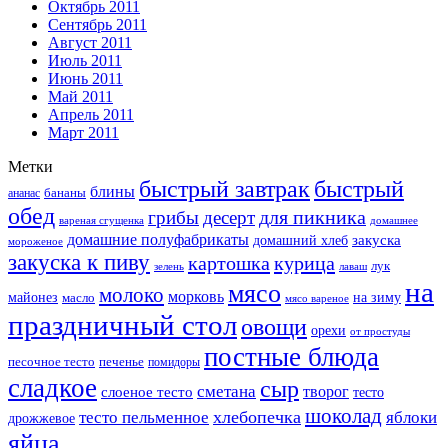
Октябрь 2011
Сентябрь 2011
Август 2011
Июль 2011
Июнь 2011
Май 2011
Апрель 2011
Март 2011
Метки
быстрый завтрак
быстрый
блины
бананы
ананас
обед
для пикника
грибы
десерт
вареная сгущенка
домашнее
домашние полуфабрикаты
закуска
домашний хлеб
мороженое
закуска к пиву
картошка
курица
лук
зелень
лаваш
на
мясо
молоко
морковь
майонез
масло
на зиму
мясо вареное
праздничный стол
овощи
орехи
от простуды
постные блюда
песочное тесто
печенье
помидоры
сладкое
сыр
сметана
слоеное тесто
творог
тесто
шоколад
тесто пельменное
хлебопечка
яблоки
дрожжевое
яйца