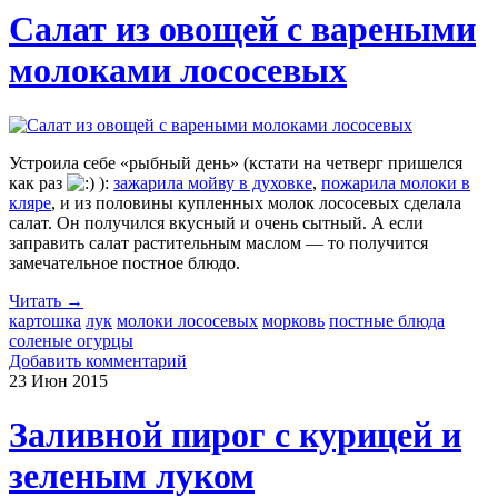
Салат из овощей с вареными
молоками лососевых
Устроила себе «рыбный день» (кстати на четверг пришелся
как раз
):
зажарила мойву в духовке
,
пожарила молоки в
кляре
, и из половины купленных молок лососевых сделала
салат. Он получился вкусный и очень сытный. А если
заправить салат растительным маслом — то получится
замечательное постное блюдо.
Читать →
картошка
лук
молоки лососевых
морковь
постные блюда
соленые огурцы
Добавить комментарий
23 Июн
2015
Заливной пирог с курицей и
зеленым луком