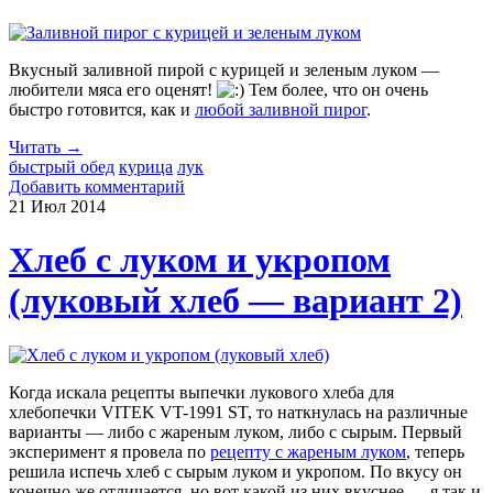
Вкусный заливной пирой с курицей и зеленым луком —
любители мяса его оценят!
Тем более, что он очень
быстро готовится, как и
любой заливной пирог
.
Читать →
быстрый обед
курица
лук
Добавить комментарий
21 Июл
2014
Хлеб с луком и укропом
(луковый хлеб — вариант 2)
Когда искала рецепты выпечки лукового хлеба для
хлебопечки VITEK VT-1991 ST, то наткнулась на различные
варианты — либо с жареным луком, либо с сырым. Первый
эксперимент я провела по
рецепту с жареным луком
, теперь
решила испечь хлеб с сырым луком и укропом. По вкусу он
конечно же отличается, но вот какой из них вкуснее — я так и