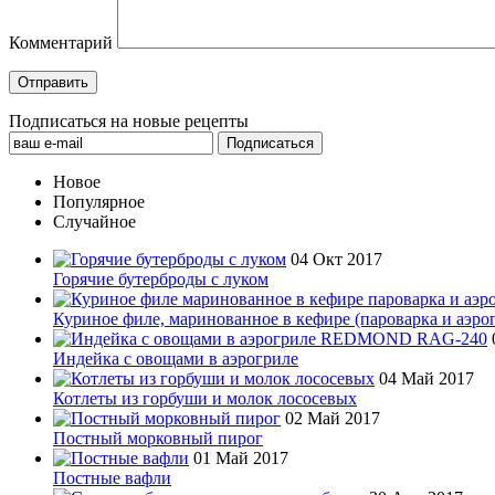
Комментарий
Подписаться на новые рецепты
Новое
Популярное
Случайное
04 Окт 2017
Горячие бутерброды с луком
Куриное филе, маринованное в кефире (пароварка и аэро
Индейка с овощами в аэрогриле
04 Май 2017
Котлеты из горбуши и молок лососевых
02 Май 2017
Постный морковный пирог
01 Май 2017
Постные вафли