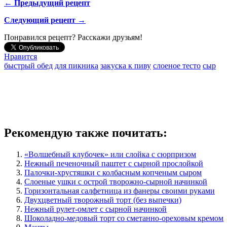
← Предыдущий рецепт
Следующий рецепт →
Понравился рецепт? Расскажи друзьям!
Нравится
быстрый обед
для пикника
закуска к пиву
слоеное тесто
сыр
Рекомендую также почитать:
«Волшебный клубочек» или слойка с сюрпризом
Нежный печеночный паштет с сырной прослойкой
Палочки-хрустяшки с колбасным копченым сыром
Слоеные ушки с острой творожно-сырной начинкой
Горизонтальная салфетница из фанеры своими руками
Двухцветный творожный торт (без выпечки)
Нежный рулет-омлет с сырной начинкой
Шоколадно-медовый торт со сметанно-ореховым кремом