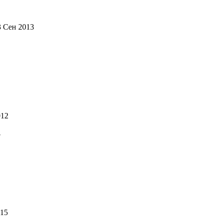
3 Сен 2013
012
4
015