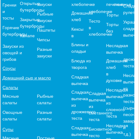
Открытые
хлебопечке
печенье
печенье
закуски
Гренки
Сладки
бутерброды
хлебопечке
и
рулеты
Домашний
Рыбные
Торты
тосты
хлеб
Закрытые
закуски
Тесто
Украше
Торты
бутерброды
в
Горячие
сладко
Кексы
Паштеты
без
хлебопечке
бутерброды
выпечк
в
Канапе
Чипсы
Блины и
Несладкая
Закуски из
Разные
оладьи
выпечка
овощей и
закуски
дрожже
грибов
Блюда из
Домашний
теста
творога
хлеб
Соусы
в
Неслад
Сладкая
Домашний сыр и масло
духовке
выпечк
выпечка
Салаты
из
Несладкая
Сладкая
Сладкая
разного
Мясные
Рыбные
выпечка
выпечка
выпечка
теста
салаты
салаты
из
из
из
(сырное
слоеного
дрожжевого
Овощные
Разные
сметанного
песочн
теста
теста
салаты
салаты
теста
заварн
Несладкая
и
Сладкая
Бисквитное
Супы
выпечка
т.д.)
выпечка
тесто
Мясные
Постные
из