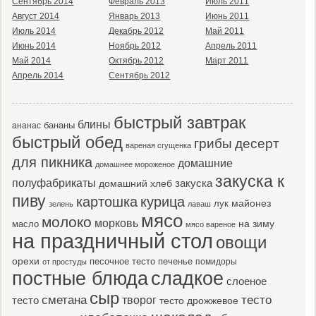
Сентябрь 2014
Февраль 2013
Июль 2011
Август 2014
Январь 2013
Июнь 2011
Июль 2014
Декабрь 2012
Май 2011
Июнь 2014
Ноябрь 2012
Апрель 2011
Май 2014
Октябрь 2012
Март 2011
Апрель 2014
Сентябрь 2012
быстрый завтрак
блины
бананы
ананас
быстрый обед
десерт
грибы
вареная сгущенка
для пикника
домашние
домашнее мороженое
закуска к
полуфабрикаты
закуска
домашний хлеб
пиву
картошка
курица
майонез
лук
зелень
лаваш
мясо
молоко
морковь
масло
на зиму
мясо вареное
на праздничный стол
овощи
орехи
песочное тесто
печенье
помидоры
от простуды
постные блюда
сладкое
слоеное
сыр
тесто
сметана
тесто
творог
тесто дрожжевое