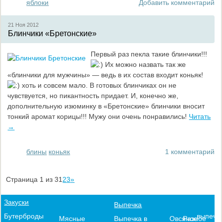
яблоки
Добавить комментарий
21 Ноя
2012
Блинчики «Бретонские»
Первый раз пекла такие блинчики!!!
Их можно назвать так же
«блинчики для мужчины» — ведь в их состав входит коньяк!
хоть и совсем мало. В готовых блинчиках он не
чувствуется, но пикантность придает. И, конечно же,
дополнительную изюминку в «Бретонские» блинчики вносит
тонкий аромат корицы!!! Мужу они очень понравились!
Читать
→
блины
коньяк
1 комментарий
Страница 1 из 3
1
2
3
»
Закуски
Выпечка
выпечк
Бутерброды
Выпечка в
Овсяное
Разное
Мясные