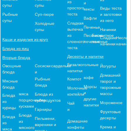
из
и
супы
супы
простого
Виды теста
кексы
теста
и заготовки
Рыбные
Суп-пюре
Вафли
из него
супы
Сладкая
Холодные
Печенье
выпечка
Начинки
супы
из
Песочное
Бисквитное
Сладкие
Неслад
Каши и изделия из круп
слоеного
печенье
печенье
начинки
начинк
теста
Блюда из яиц
Десерты и напитки
Вторые блюда
Безалкогольные
Овощные
Сосиски
сардельки
Йогурты
напитки
блюда
и
Домашний
кофе
Компот
Рыбные
Мясные
творог и
блюда
Морсы
блюда
творожные
Молочные
и
массы
мяса
коктейли
Блюда из
Блюда
другие
порционными
субпродуктов
из
Мороженое
Чай
напитки
кусками
курицы
и
Гарниры
Фруктовые
Блюда
Блюда
десерты
Пельмени,
Домашние
из
из
вареники и
Крема и
конфеты
мясного
мяса
манты