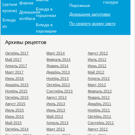
глазури
фарша
(целым
Пирожные
Блюда в
куском)
Домашняя
Домашние заготовки
горшочках
колбаса
Блюда
По секрету всему свету
Блюда в
из
пароварке
Архивы рецептов
Октябрь 2017
Март 2014
Август 2012
Май 2017
Февраль 2014
Июль 2012
Апрель 2017
Январь 2014
Июнь 2012
Март 2017
Декабрь 2013
Май 2012
Июнь 2016
Ноябрь 2013
Апрель 2012
Декабрь 2015
Октябрь 2013
Март 2012
Ноябрь 2015
Сентябрь 2013
Февраль 2012
Октябрь 2015
Август 2013
Январь 2012
Август 2015
Июль 2013
Декабрь 2011
Июль 2015
Июнь 2013
Ноябрь 2011
Июнь 2015
Май 2013
Октябрь 2011
Май 2015
Апрель 2013
Сентябрь 2011
Октябрь 2014
Март 2013
Август 2011