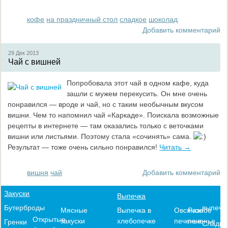
кофе
на праздничный стол
сладкое
шоколад
Добавить комментарий
29 Дек
2013
Чай с вишней
Попробовала этот чай в одном кафе, куда
зашли с мужем перекусить. Он мне очень
понравился — вроде и чай, но с таким необычным вкусом
вишни. Чем то напомнил чай «Каркаде». Поискала возможные
рецепты в интернете — там оказались только с веточками
вишни или листьями. Поэтому стала «сочинять» сама.
Результат — тоже очень сильно понравился!
Читать →
вишня
чай
Добавить комментарий
Закуски
Выпечка
выпечк
Бутерброды
Выпечка в
Овсяное
Разное
Мясные
Открытые
хлебопечке
печенье
печенье
закуски
Гренки
Сладки