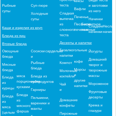
кексы
теста
и заготовки
Рыбные
Суп-пюре
Вафли
из него
супы
Сладкая
Холодные
Печенье
выпечка
Начинки
супы
из
Песочное
Бисквитное
Сладкие
Неслад
Каши и изделия из круп
слоеного
печенье
печенье
начинки
начинк
теста
Блюда из яиц
Десерты и напитки
Вторые блюда
Безалкогольные
Овощные
Сосиски
сардельки
Йогурты
напитки
блюда
и
Домашний
кофе
Компот
Рыбные
Мясные
творог и
блюда
Морсы
блюда
творожные
Молочные
и
массы
мяса
коктейли
Блюда из
Блюда
другие
порционными
субпродуктов
из
Мороженое
Чай
напитки
кусками
курицы
и
Гарниры
Фруктовые
Блюда
Блюда
десерты
Пельмени,
Домашние
из
из
вареники и
Крема и
конфеты
мясного
мяса
манты
глазури
фарша
(целым
Пирожные