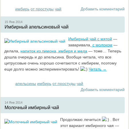
имбирь
от простуды
чай
Добавить комментарий
15 Янв
2014
Имбирный апельсиновый чай
Имбирный чай с мятой
—
заваривала,
с молоком
—
делала,
напиток из лимона, имбиря и меда
— тоже… Теперь
дошла очередь и до апельсина. Вообще читала, что все
цитрусовые очень хорошо сочетаются с имбирем, поэтому
еще долго можно экспериментировать!
Читать →
апельсины
имбирь
от простуды
чай
Добавить комментарий
14 Янв
2014
Молочный имбирный чай
Продолжаю лечиться
. Вот
этот вариант имбирного чая —