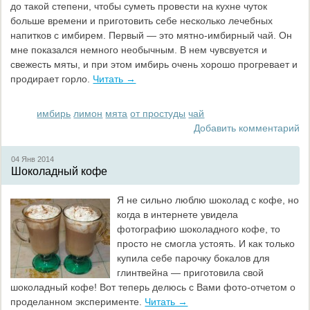
до такой степени, чтобы суметь провести на кухне чуток
больше времени и приготовить себе несколько лечебных
напитков с имбирем. Первый — это мятно-имбирный чай. Он
мне показался немного необычным. В нем чувсвуется и
свежесть мяты, и при этом имбирь очень хорошо прогревает и
продирает горло.
Читать →
имбирь
лимон
мята
от простуды
чай
Добавить комментарий
04 Янв
2014
Шоколадный кофе
Я не сильно люблю шоколад с кофе, но
когда в интернете увидела
фотографию шоколадного кофе, то
просто не смогла устоять. И как только
купила себе парочку бокалов для
глинтвейна — приготовила свой
шоколадный кофе! Вот теперь делюсь с Вами фото-отчетом о
проделанном эксперименте.
Читать →