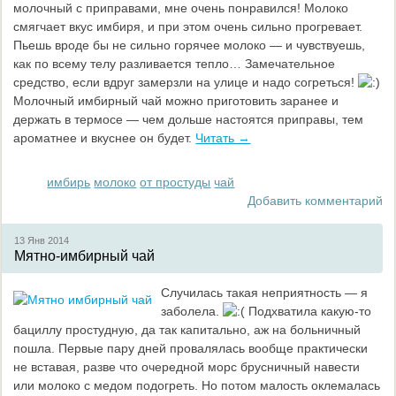
молочный с приправами, мне очень понравился! Молоко
смягчает вкус имбиря, и при этом очень сильно прогревает.
Пьешь вроде бы не сильно горячее молоко — и чувствуешь,
как по всему телу разливается тепло… Замечательное
средство, если вдруг замерзли на улице и надо согреться!
Молочный имбирный чай можно приготовить заранее и
держать в термосе — чем дольше настоятся приправы, тем
ароматнее и вкуснее он будет.
Читать →
имбирь
молоко
от простуды
чай
Добавить комментарий
13 Янв
2014
Мятно-имбирный чай
Случилась такая неприятность — я
заболела.
Подхватила какую-то
бациллу простудную, да так капитально, аж на больничный
пошла. Первые пару дней провалялась вообще практически
не вставая, разве что очередной морс брусничный навести
или молоко с медом подогреть. Но потом малость оклемалась