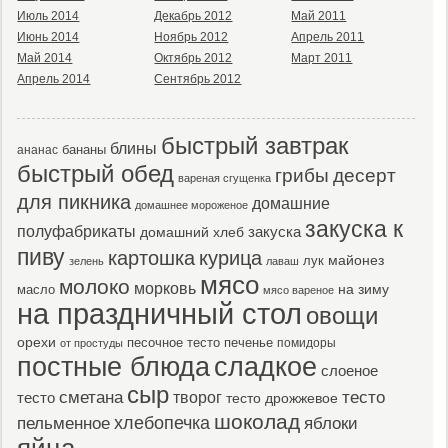
Июль 2014
Декабрь 2012
Май 2011
Июнь 2014
Ноябрь 2012
Апрель 2011
Май 2014
Октябрь 2012
Март 2011
Апрель 2014
Сентябрь 2012
быстрый завтрак
блины
бананы
ананас
быстрый обед
десерт
грибы
вареная сгущенка
для пикника
домашние
домашнее мороженое
закуска к
полуфабрикаты
закуска
домашний хлеб
пиву
картошка
курица
майонез
лук
зелень
лаваш
мясо
молоко
морковь
масло
на зиму
мясо вареное
на праздничный стол
овощи
орехи
песочное тесто
печенье
помидоры
от простуды
постные блюда
сладкое
слоеное
сыр
тесто
сметана
тесто
творог
тесто дрожжевое
шоколад
пельменное
хлебопечка
яблоки
яйца