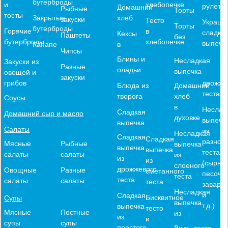
бутерброды
хлебопечке
и
рулеты
Домашний
Рыбные
Торты
тосты
хлеб
Закрытые
закуски
Тесто
Украше
Торты
бутерброды
в
Горячие
сладко
Кексы
Паштеты
без
хлебопечке
бутерброды
выпечк
в
Канапе
Чипсы
Блины и
Несладкая
Закуски из
Разные
оладьи
выпечка
овощей и
закуски
дрожже
грибов
Блюда из
Домашний
теста
творога
хлеб
Соусы
в
Неслад
Сладкая
Домашний сыр и масло
духовке
выпечк
выпечка
Салаты
из
Несладкая
Сладкая
Сладкая
разного
Мясные
Рыбные
выпечка
выпечка
выпечка
теста
салаты
салаты
из
из
из
(сырное
слоеного
дрожжевого
Овощные
Разные
сметанного
песочн
теста
теста
салаты
салаты
теста
заварн
Несладкая
и
Сладкая
Бисквитное
Супы
выпечка
т.д.)
выпечка
тесто
Мясные
Постные
из
из
и
супы
супы
простого
Виды теста