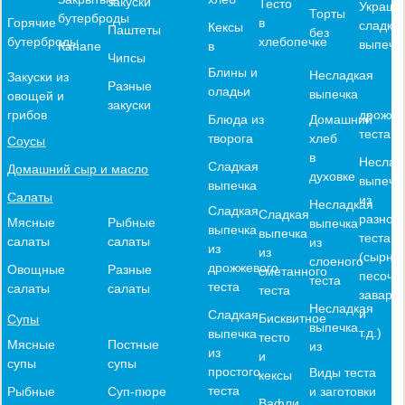
закуски
Тесто
Украше
Торты
бутерброды
в
Горячие
сладко
Кексы
Паштеты
без
хлебопечке
бутерброды
выпечк
в
Канапе
Чипсы
Блины и
Несладкая
Закуски из
Разные
оладьи
выпечка
овощей и
закуски
дрожже
грибов
Блюда из
Домашний
теста
творога
хлеб
Соусы
в
Неслад
Сладкая
Домашний сыр и масло
духовке
выпечк
выпечка
Салаты
из
Несладкая
Сладкая
Сладкая
разного
Мясные
Рыбные
выпечка
выпечка
выпечка
теста
салаты
салаты
из
из
из
(сырное
слоеного
дрожжевого
Овощные
Разные
сметанного
песочн
теста
теста
салаты
салаты
теста
заварн
Несладкая
и
Сладкая
Бисквитное
Супы
выпечка
т.д.)
выпечка
тесто
Мясные
Постные
из
из
и
супы
супы
простого
Виды теста
кексы
теста
и заготовки
Рыбные
Суп-пюре
Вафли