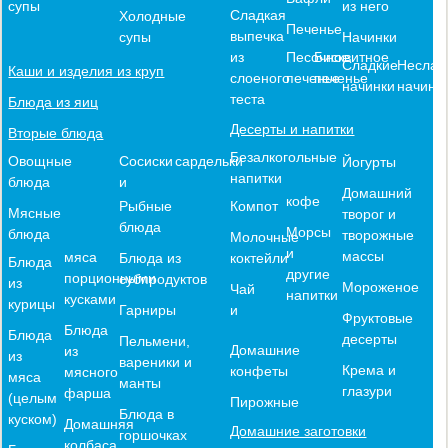
из него
супы
Сладкая
Холодные
Печенье
выпечка
Начинки
супы
из
Песочное
Бисквитное
Сладкие
Неслад
Каши и изделия из круп
слоеного
печенье
печенье
начинки
начинк
теста
Блюда из яиц
Десерты и напитки
Вторые блюда
Безалкогольные
Овощные
Сосиски
сардельки
Йогурты
напитки
блюда
и
Домашний
кофе
Компот
Рыбные
Мясные
творог и
блюда
Морсы
блюда
творожные
Молочные
и
массы
мяса
коктейли
Блюда из
Блюда
другие
порционными
субпродуктов
из
Мороженое
Чай
напитки
кусками
курицы
и
Гарниры
Фруктовые
Блюда
Блюда
десерты
Пельмени,
Домашние
из
из
вареники и
Крема и
конфеты
мясного
мяса
манты
глазури
фарша
(целым
Пирожные
Блюда в
куском)
Домашняя
Домашние заготовки
горшочках
колбаса