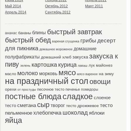
Июнь 2014
Ноябрь 2012
Апрель 2011
Май 2014
Октябрь 2012
Март 2011
Апрель 2014
Сентябрь 2012
быстрый завтрак
блины
бананы
ананас
быстрый обед
десерт
грибы
вареная сгущенка
для пикника
домашние
домашнее мороженое
закуска к
полуфабрикаты
закуска
домашний хлеб
пиву
картошка
курица
майонез
лук
зелень
лаваш
мясо
молоко
морковь
масло
на зиму
мясо вареное
на праздничный стол
овощи
орехи
песочное тесто
печенье
помидоры
от простуды
постные блюда
сладкое
слоеное
сыр
тесто
сметана
тесто
творог
тесто дрожжевое
шоколад
пельменное
хлебопечка
яблоки
яйца