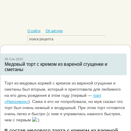
О сайте
Об авторе
05 Сен
2013
Медовый торт с кремом из вареной сгущенки и
сметаны
Торт из медовых коржей с кремом из вареной сгущенки и
сметаны был вторым, который я приготовила для любимого
на его день рождения в этом году (первый —
торт
«Наполеон»
). Сама я его не попробовала, но муж сказал что
торт был очень нежный и воздушный. При этом торт готовится
очень легко и быстро (с ним я управилась намного быстрее,
чем с первым
В состав медового торта с кремом из вареной