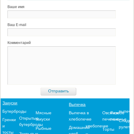
Ваше имя
Ваш E-mail
Комментарий
Закуски
Выпечка
выпечк
Бутерброды
Выпечка в
Овсяное
Разное
Мясные
Открытые
хлебопечке
печенье
печенье
закуски
Гренки
Сладки
бутерброды
хлебопечке
и
рулеты
Домашний
Рыбные
Торты
тосты
хлеб
Закрытые