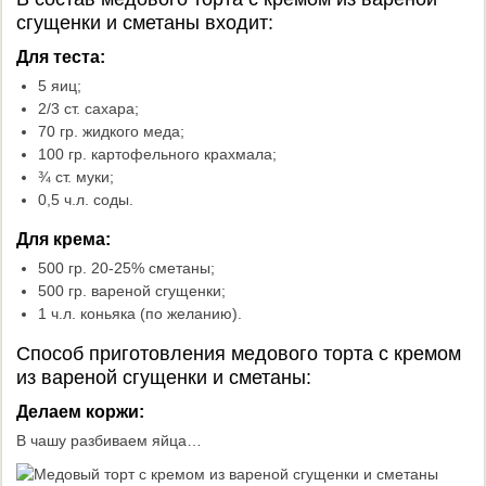
сгущенки и сметаны входит:
Для теста:
5 яиц;
2/3 ст. сахара;
70 гр. жидкого меда;
100 гр. картофельного крахмала;
¾ ст. муки;
0,5 ч.л. соды.
Для крема:
500 гр. 20-25% сметаны;
500 гр. вареной сгущенки;
1 ч.л. коньяка (по желанию).
Способ приготовления медового торта с кремом
из вареной сгущенки и сметаны:
Делаем коржи:
В чашу разбиваем яйца…