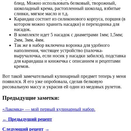
блюд. Можно использовать белковый, творожный,
шоколадный крема, растопленный шоколад, взбитые
сливки, мягкое масло и т.д.
Карандаш состоит из силиконового корпуса, поршня (в
котором можно хранить насадки) и переходника для
насадок.
В комплекте идет 5 насадок с диаметрами 1мм; 1,5мм;
2мм, 3мм, 4мм.
Так же в набор включена воронка для удобного
наполнения, чистящее устройство (палочка-
выручалочка, если носик у насадки забился), подставка
для карандаша и книжечка с описанием и рецептами
кремов.
Вот такой замечательный кулинарный предмет теперь у меня
появился. Я его уже опробовала, сделав белковую
рисовальную массу и украсив ей один из медовых рулетов.
Предыдущие заметки:
«Лакомка» — мой первый кулинарный набор.
← Предыдущий рецепт
Следующий рецепт →