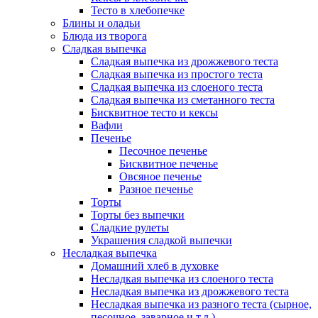
Тесто в хлебопечке
Блины и оладьи
Блюда из творога
Сладкая выпечка
Сладкая выпечка из дрожжевого теста
Сладкая выпечка из простого теста
Сладкая выпечка из слоеного теста
Сладкая выпечка из сметанного теста
Бисквитное тесто и кексы
Вафли
Печенье
Песочное печенье
Бисквитное печенье
Овсяное печенье
Разное печенье
Торты
Торты без выпечки
Сладкие рулеты
Украшения сладкой выпечки
Несладкая выпечка
Домашний хлеб в духовке
Несладкая выпечка из слоеного теста
Несладкая выпечка из дрожжевого теста
Несладкая выпечка из разного теста (сырное,
песочное, заварное и т.д.)