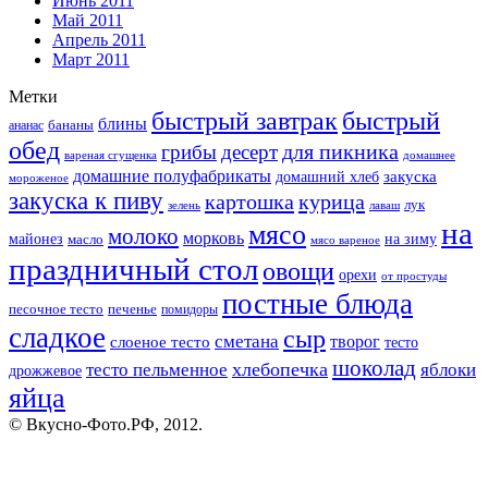
Июнь 2011
Май 2011
Апрель 2011
Март 2011
Метки
быстрый завтрак
быстрый
блины
бананы
ананас
обед
для пикника
грибы
десерт
вареная сгущенка
домашнее
домашние полуфабрикаты
закуска
домашний хлеб
мороженое
закуска к пиву
картошка
курица
лук
зелень
лаваш
на
мясо
молоко
морковь
майонез
масло
на зиму
мясо вареное
праздничный стол
овощи
орехи
от простуды
постные блюда
песочное тесто
печенье
помидоры
сладкое
сыр
сметана
слоеное тесто
творог
тесто
шоколад
тесто пельменное
хлебопечка
яблоки
дрожжевое
яйца
© Вкусно-Фото.РФ, 2012.