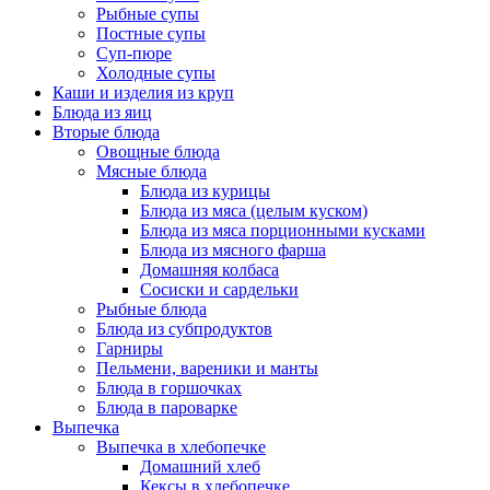
Рыбные супы
Постные супы
Суп-пюре
Холодные супы
Каши и изделия из круп
Блюда из яиц
Вторые блюда
Овощные блюда
Мясные блюда
Блюда из курицы
Блюда из мяса (целым куском)
Блюда из мяса порционными кусками
Блюда из мясного фарша
Домашняя колбаса
Сосиски и сардельки
Рыбные блюда
Блюда из субпродуктов
Гарниры
Пельмени, вареники и манты
Блюда в горшочках
Блюда в пароварке
Выпечка
Выпечка в хлебопечке
Домашний хлеб
Кексы в хлебопечке