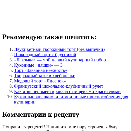
Рекомендую также почитать:
Двухцветный творожный торт (без выпечки)
Шоколадный торт с брусникой
«Лакомка» — мой первый кулинарный набор
Кухонные «няшки» — 3
Торт «Заварная нежность»
Творожный кекс в хлебопечке
Медовый торт «Лисенок»
Французский шоколадно-клубничный рулет
Как я экспериментировала с пищевыми красителями
Кухонные «няшки», или мои новые приспособления для
кулинарии
Комментарии к рецепту
Понравился рецепт?! Напишите мне пару строчек, я буду