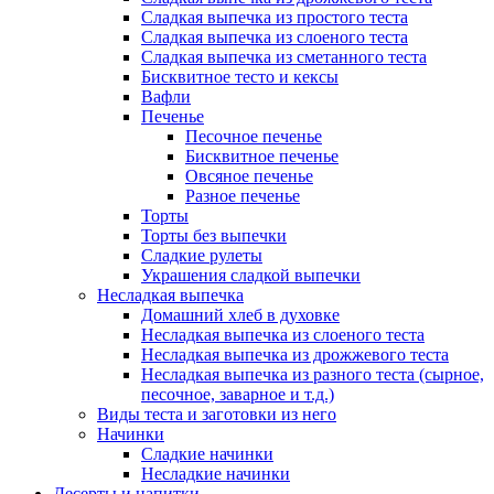
Сладкая выпечка из простого теста
Сладкая выпечка из слоеного теста
Сладкая выпечка из сметанного теста
Бисквитное тесто и кексы
Вафли
Печенье
Песочное печенье
Бисквитное печенье
Овсяное печенье
Разное печенье
Торты
Торты без выпечки
Сладкие рулеты
Украшения сладкой выпечки
Несладкая выпечка
Домашний хлеб в духовке
Несладкая выпечка из слоеного теста
Несладкая выпечка из дрожжевого теста
Несладкая выпечка из разного теста (сырное,
песочное, заварное и т.д.)
Виды теста и заготовки из него
Начинки
Сладкие начинки
Несладкие начинки
Десерты и напитки