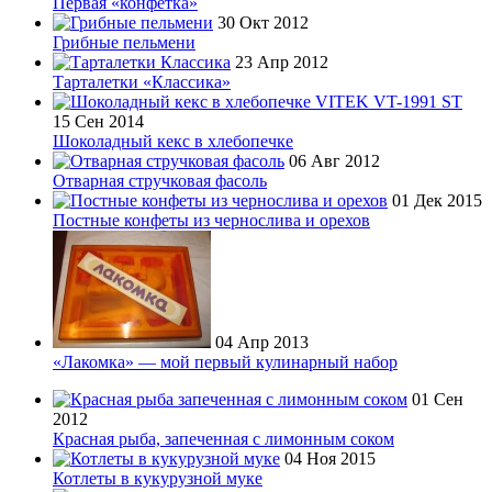
Первая «конфетка»
30 Окт 2012
Грибные пельмени
23 Апр 2012
Тарталетки «Классика»
15 Сен 2014
Шоколадный кекс в хлебопечке
06 Авг 2012
Отварная стручковая фасоль
01 Дек 2015
Постные конфеты из чернослива и орехов
04 Апр 2013
«Лакомка» — мой первый кулинарный набор
01 Сен
2012
Красная рыба, запеченная с лимонным соком
04 Ноя 2015
Котлеты в кукурузной муке