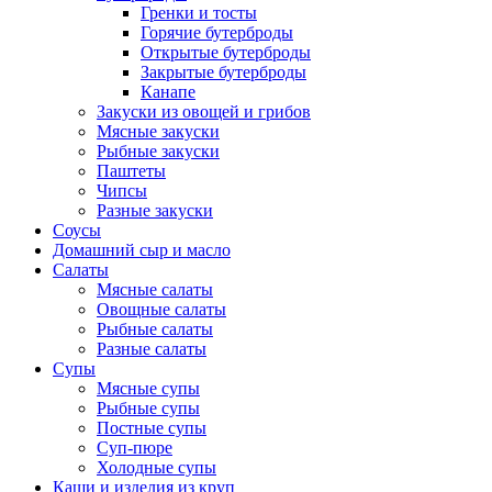
Гренки и тосты
Горячие бутерброды
Открытые бутерброды
Закрытые бутерброды
Канапе
Закуски из овощей и грибов
Мясные закуски
Рыбные закуски
Паштеты
Чипсы
Разные закуски
Соусы
Домашний сыр и масло
Салаты
Мясные салаты
Овощные салаты
Рыбные салаты
Разные салаты
Супы
Мясные супы
Рыбные супы
Постные супы
Суп-пюре
Холодные супы
Каши и изделия из круп