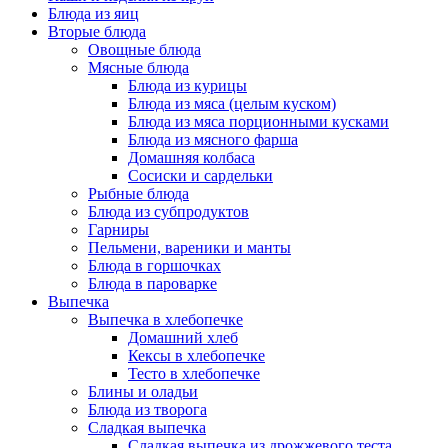
Блюда из яиц
Вторые блюда
Овощные блюда
Мясные блюда
Блюда из курицы
Блюда из мяса (целым куском)
Блюда из мяса порционными кусками
Блюда из мясного фарша
Домашняя колбаса
Сосиски и сардельки
Рыбные блюда
Блюда из субпродуктов
Гарниры
Пельмени, вареники и манты
Блюда в горшочках
Блюда в пароварке
Выпечка
Выпечка в хлебопечке
Домашний хлеб
Кексы в хлебопечке
Тесто в хлебопечке
Блины и оладьи
Блюда из творога
Сладкая выпечка
Сладкая выпечка из дрожжевого теста