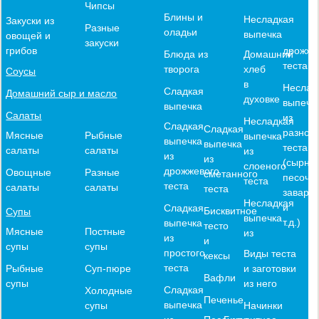
Чипсы
Блины и
Несладкая
Закуски из
Разные
оладьи
выпечка
овощей и
закуски
дрожже
грибов
Блюда из
Домашний
теста
творога
хлеб
Соусы
в
Неслад
Сладкая
Домашний сыр и масло
духовке
выпечк
выпечка
Салаты
из
Несладкая
Сладкая
Сладкая
разного
Мясные
Рыбные
выпечка
выпечка
выпечка
теста
салаты
салаты
из
из
из
(сырное
слоеного
дрожжевого
Овощные
Разные
сметанного
песочн
теста
теста
салаты
салаты
теста
заварн
Несладкая
и
Сладкая
Бисквитное
Супы
выпечка
т.д.)
выпечка
тесто
Мясные
Постные
из
из
и
супы
супы
простого
Виды теста
кексы
теста
и заготовки
Рыбные
Суп-пюре
Вафли
из него
супы
Сладкая
Холодные
Печенье
выпечка
Начинки
супы