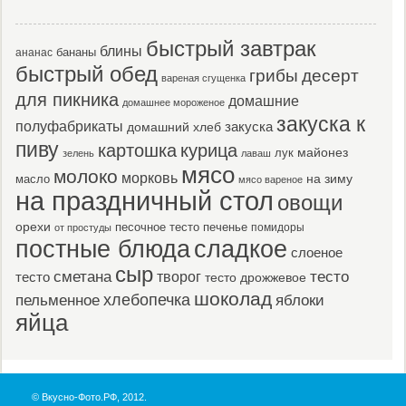
быстрый завтрак
блины
бананы
ананас
быстрый обед
десерт
грибы
вареная сгущенка
для пикника
домашние
домашнее мороженое
закуска к
полуфабрикаты
закуска
домашний хлеб
пиву
картошка
курица
майонез
лук
зелень
лаваш
мясо
молоко
морковь
масло
на зиму
мясо вареное
на праздничный стол
овощи
орехи
песочное тесто
печенье
помидоры
от простуды
постные блюда
сладкое
слоеное
сыр
тесто
сметана
тесто
творог
тесто дрожжевое
шоколад
пельменное
хлебопечка
яблоки
яйца
© Вкусно-Фото.РФ, 2012.