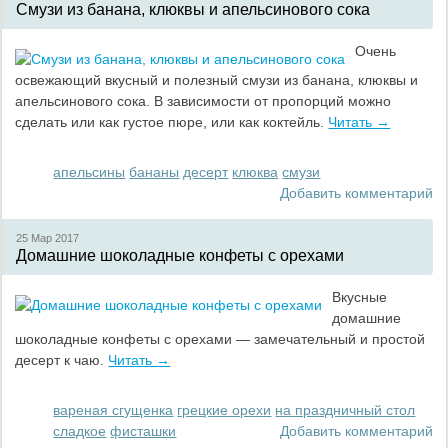
Смузи из банана, клюквы и апельсинового сока
Очень
освежающий вкусный и полезный смузи из банана, клюквы и
апельсинового сока. В зависимости от пропорций можно
сделать или как густое пюре, или как коктейль.
Читать →
апельсины
бананы
десерт
клюква
смузи
Добавить комментарий
25 Мар
2017
Домашние шоколадные конфеты с орехами
Вкусные
домашние
шоколадные конфеты с орехами — замечательный и простой
десерт к чаю.
Читать →
вареная сгущенка
грецкие орехи
на праздничный стол
сладкое
фисташки
Добавить комментарий