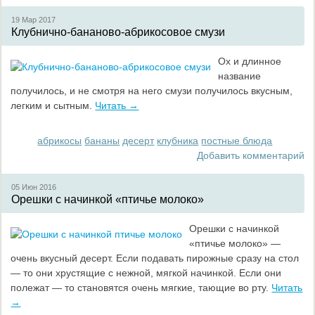
19 Мар
2017
Клубнично-бананово-абрикосовое смузи
Ох и длинное
название
получилось, и не смотря на него смузи получилось вкусным,
легким и сытным.
Читать →
абрикосы
бананы
десерт
клубника
постные блюда
Добавить комментарий
05 Июн
2016
Орешки с начинкой «птичье молоко»
Орешки с начинкой
«птичье молоко» —
очень вкусный десерт. Если подавать пирожные сразу на стол
— то они хрустящие с нежной, мягкой начинкой. Если они
полежат — то становятся очень мягкие, тающие во рту.
Читать
→