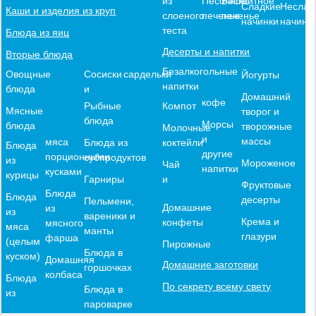
из
Песочное
Бисквитное
Сладкие
Неслад
Каши и изделия из круп
слоеного
печенье
печенье
начинки
начинк
теста
Блюда из яиц
Десерты и напитки
Вторые блюда
Безалкогольные
Овощные
Сосиски
сардельки
Йогурты
напитки
блюда
и
Домашний
кофе
Компот
Рыбные
Мясные
творог и
блюда
Морсы
блюда
творожные
Молочные
и
массы
мяса
коктейли
Блюда из
Блюда
другие
порционными
субпродуктов
из
Мороженое
Чай
напитки
кусками
курицы
и
Гарниры
Фруктовые
Блюда
Блюда
десерты
Пельмени,
Домашние
из
из
вареники и
Крема и
конфеты
мясного
мяса
манты
глазури
фарша
(целым
Пирожные
Блюда в
куском)
Домашняя
Домашние заготовки
горшочках
колбаса
Блюда
По секрету всему свету
Блюда в
из
пароварке