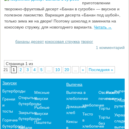
приготовлении
творожно-фруктовый десерт «Банан в сугробе» — вкусное и
полезное лакомство. Вариация десерта «Банан под шубой»,
только зима же на дворе! Поэтому шоколад я заменила на
кокосовую стружку, для новогоднего варианта.
Читать →
бананы
десерт
кокосовая стружка
творог
1 комментарий
Страница 1 из
21
1
2
3
4
5
...
10
20
...
»
Последняя »
Закуски
Выпечка
выпечк
Бутерброды
Выпечка в
Овсяное
Разное
Мясные
Открытые
хлебопечке
печенье
печенье
закуски
Гренки
Сладки
бутерброды
хлебопечке
и
рулеты
Домашний
Рыбные
Торты
тосты
хлеб
Закрытые
закуски
Тесто
Украше
Торты
бутерброды
в
Горячие
сладко
Кексы
Паштеты
без
хлебопечке
бутерброды
выпечк
в
Канапе