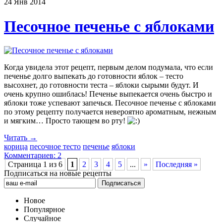
24 Янв
2014
Песочное печенье с яблоками
Когда увидела этот рецепт, первым делом подумала, что если
печенье долго выпекать до готовности яблок – тесто
высохнет, до готовности теста – яблоки сырыми будут. И
очень крупно ошиблась! Печенье выпекается очень быстро и
яблоки тоже успевают запечься. Песочное печенье с яблоками
по этому рецепту получается невероятно ароматным, нежным
и мягким… Просто тающем во рту!
Читать →
корица
песочное тесто
печенье
яблоки
Комментариев: 2
Страница 1 из 6
1
2
3
4
5
...
»
Последняя »
Подписаться на новые рецепты
Новое
Популярное
Случайное