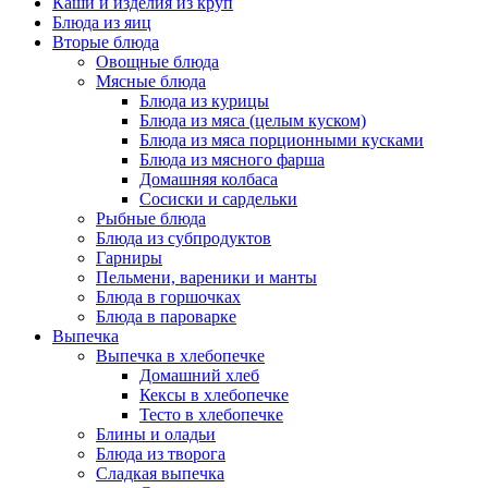
Каши и изделия из круп
Блюда из яиц
Вторые блюда
Овощные блюда
Мясные блюда
Блюда из курицы
Блюда из мяса (целым куском)
Блюда из мяса порционными кусками
Блюда из мясного фарша
Домашняя колбаса
Сосиски и сардельки
Рыбные блюда
Блюда из субпродуктов
Гарниры
Пельмени, вареники и манты
Блюда в горшочках
Блюда в пароварке
Выпечка
Выпечка в хлебопечке
Домашний хлеб
Кексы в хлебопечке
Тесто в хлебопечке
Блины и оладьи
Блюда из творога
Сладкая выпечка