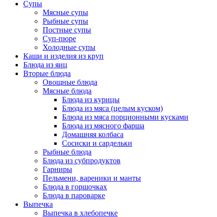
Супы
Мясные супы
Рыбные супы
Постные супы
Суп-пюре
Холодные супы
Каши и изделия из круп
Блюда из яиц
Вторые блюда
Овощные блюда
Мясные блюда
Блюда из курицы
Блюда из мяса (целым куском)
Блюда из мяса порционными кусками
Блюда из мясного фарша
Домашняя колбаса
Сосиски и сардельки
Рыбные блюда
Блюда из субпродуктов
Гарниры
Пельмени, вареники и манты
Блюда в горшочках
Блюда в пароварке
Выпечка
Выпечка в хлебопечке