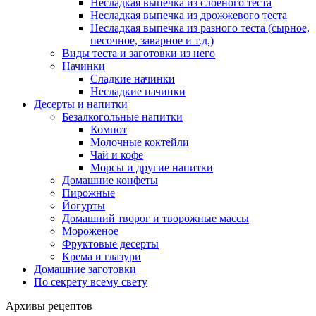
Несладкая выпечка из слоеного теста
Несладкая выпечка из дрожжевого теста
Несладкая выпечка из разного теста (сырное,
песочное, заварное и т.д.)
Виды теста и заготовки из него
Начинки
Сладкие начинки
Несладкие начинки
Десерты и напитки
Безалкогольные напитки
Компот
Молочные коктейли
Чай и кофе
Морсы и другие напитки
Домашние конфеты
Пирожные
Йогурты
Домашний творог и творожные массы
Мороженое
Фруктовые десерты
Крема и глазури
Домашние заготовки
По секрету всему свету
Архивы рецептов