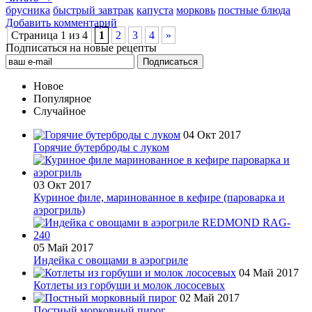
брусника
быстрый завтрак
капуста
морковь
постные блюда
Добавить комментарий
Страница 1 из 4
1
2
3
4
»
Подписаться на новые рецепты
Новое
Популярное
Случайное
04 Окт 2017
Горячие бутерброды с луком
03 Окт 2017
Куриное филе, маринованное в кефире (пароварка и
аэрогриль)
05 Май 2017
Индейка с овощами в аэрогриле
04 Май 2017
Котлеты из горбуши и молок лососевых
02 Май 2017
Постный морковный пирог