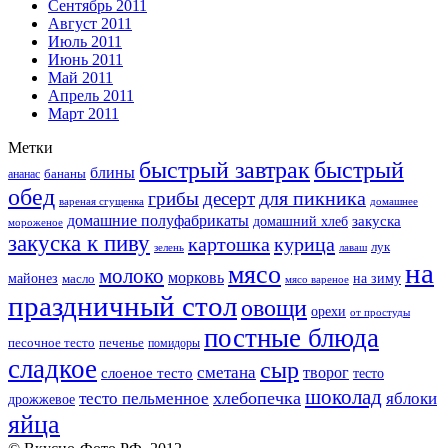
Сентябрь 2011
Август 2011
Июль 2011
Июнь 2011
Май 2011
Апрель 2011
Март 2011
Метки
быстрый завтрак
быстрый
блины
бананы
ананас
обед
для пикника
грибы
десерт
вареная сгущенка
домашнее
домашние полуфабрикаты
закуска
домашний хлеб
мороженое
закуска к пиву
картошка
курица
лук
зелень
лаваш
на
мясо
молоко
морковь
майонез
масло
на зиму
мясо вареное
праздничный стол
овощи
орехи
от простуды
постные блюда
песочное тесто
печенье
помидоры
сладкое
сыр
сметана
слоеное тесто
творог
тесто
шоколад
тесто пельменное
хлебопечка
яблоки
дрожжевое
яйца