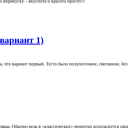
 вприкуску – вкуснота и красота просто!!!
вариант 1)
а, что вариант первый. Тесто было полупесочное, сметанное, бе
ляша. Обычно ведь в «классических» рецептах используется свин