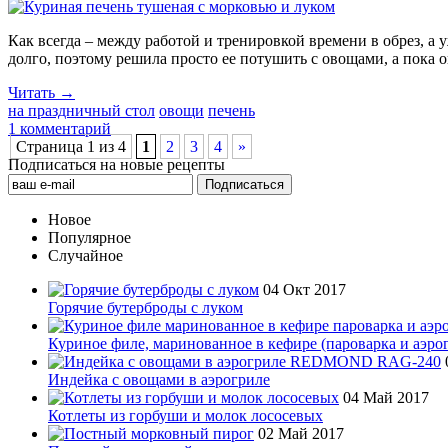
Как всегда – между работой и тренировкой времени в обрез, а 
долго, поэтому решила просто ее потушить с овощами, а пока 
Читать →
на праздничный стол
овощи
печень
1 комментарий
Страница 1 из 4
1
2
3
4
»
Подписаться на новые рецепты
Новое
Популярное
Случайное
04 Окт 2017
Горячие бутерброды с луком
Куриное филе, маринованное в кефире (пароварка и аэро
Индейка с овощами в аэрогриле
04 Май 2017
Котлеты из горбуши и молок лососевых
02 Май 2017