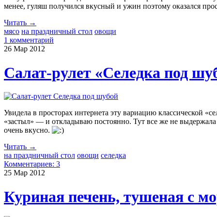
менее, гуляш получился вкусный и ужин поэтому оказался про
Читать →
мясо
на праздничный стол
овощи
1 комментарий
26 Мар
2012
Салат-рулет «Селедка под шу
Увидела в просторах интернета эту вариацию классической «сел
«застыл» — и откладываю постоянно. Тут все же не выдержала 
очень вкусно.
Читать →
на праздничный стол
овощи
селедка
Комментариев: 3
25 Мар
2012
Куриная печень, тушеная с м