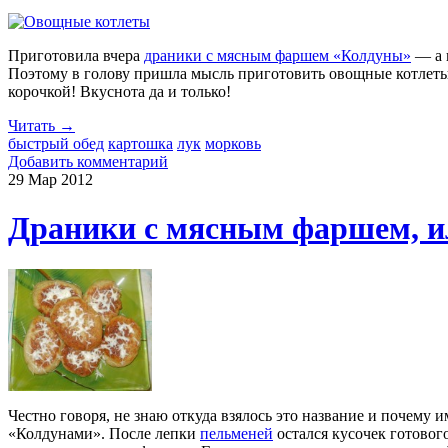
Приготовила вчера
драники с мясным фаршем «Колдуны»
— а и
Поэтому в голову пришла мысль приготовить овощные котлеты 
корочкой! Вкуснота да и только!
Читать →
быстрый обед
картошка
лук
морковь
Добавить комментарий
29 Мар
2012
Драники с мясным фаршем, и
Честно говоря, не знаю откуда взялось это название и почему
«Колдунами». После лепки
пельменей
остался кусочек готовог