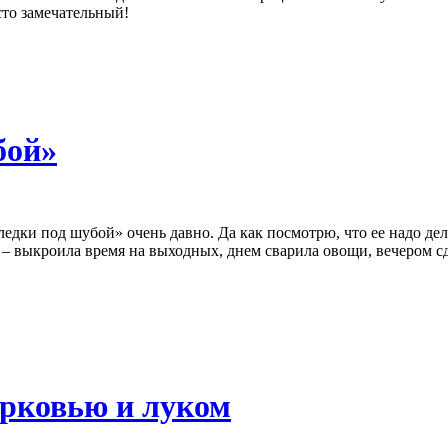
сто замечательный!
бой»
едки под шубой» очень давно. Да как посмотрю, что ее надо дела
– выкроила время на выходных, днем сварила овощи, вечером сде
орковью и луком