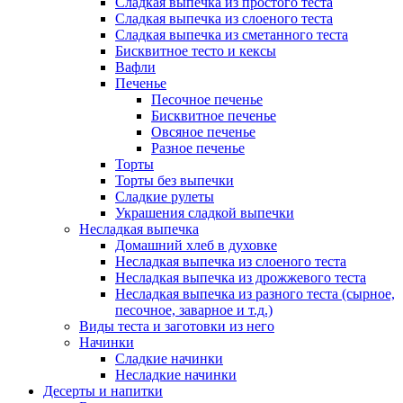
Сладкая выпечка из простого теста
Сладкая выпечка из слоеного теста
Сладкая выпечка из сметанного теста
Бисквитное тесто и кексы
Вафли
Печенье
Песочное печенье
Бисквитное печенье
Овсяное печенье
Разное печенье
Торты
Торты без выпечки
Сладкие рулеты
Украшения сладкой выпечки
Несладкая выпечка
Домашний хлеб в духовке
Несладкая выпечка из слоеного теста
Несладкая выпечка из дрожжевого теста
Несладкая выпечка из разного теста (сырное,
песочное, заварное и т.д.)
Виды теста и заготовки из него
Начинки
Сладкие начинки
Несладкие начинки
Десерты и напитки