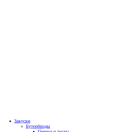
Закуски
Бутерброды
Гренки и тосты