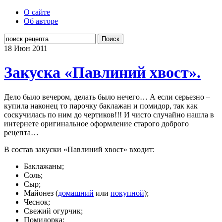
О сайте
Об авторе
Поиск
18 Июн
2011
Закуска «Павлиний хвост».
Дело было вечером, делать было нечего… А если серьезно –
купила наконец то парочку баклажан и помидор, так как
соскучилась по ним до чертиков!!! И чисто случайно нашла в
интернете оригинальное оформление старого доброго
рецепта…
В состав закуски «Павлиний хвост» входит:
Баклажаны;
Соль;
Сыр;
Майонез (
домашний
или
покупной
);
Чеснок;
Свежий огурчик;
Помидорка;