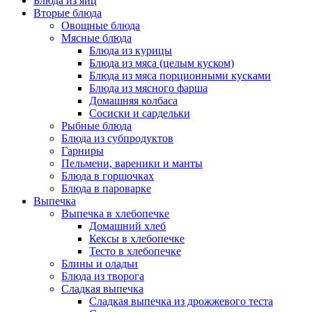
Блюда из яиц
Вторые блюда
Овощные блюда
Мясные блюда
Блюда из курицы
Блюда из мяса (целым куском)
Блюда из мяса порционными кусками
Блюда из мясного фарша
Домашняя колбаса
Сосиски и сардельки
Рыбные блюда
Блюда из субпродуктов
Гарниры
Пельмени, вареники и манты
Блюда в горшочках
Блюда в пароварке
Выпечка
Выпечка в хлебопечке
Домашний хлеб
Кексы в хлебопечке
Тесто в хлебопечке
Блины и оладьи
Блюда из творога
Сладкая выпечка
Сладкая выпечка из дрожжевого теста