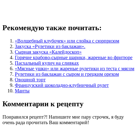
Рекомендую также почитать:
«Волшебный клубочек» или слойка с сюрпризом
Закуска «Рулетики из баклажан».
Сырная закуска «Калейдоскоп»
Горячие крабово-сырные шарики, жареные во фритюре
Пасхальный кулич на сливках
«Мясные ушки» или жареные рулетики из теста с мясом
Рулетики из баклажан с сыром и грецким орехом
Овощной торт
Французский шоколадно-клубничный рулет
Манты
Комментарии к рецепту
Понравился рецепт?! Напишите мне пару строчек, я буду
очень рада прочитать Ваш комментарий!