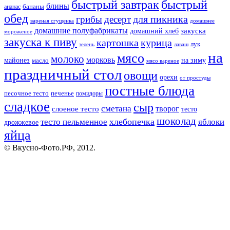
быстрый завтрак
быстрый
блины
бананы
ананас
обед
для пикника
грибы
десерт
вареная сгущенка
домашнее
домашние полуфабрикаты
закуска
домашний хлеб
мороженое
закуска к пиву
картошка
курица
лук
зелень
лаваш
на
мясо
молоко
морковь
майонез
масло
на зиму
мясо вареное
праздничный стол
овощи
орехи
от простуды
постные блюда
песочное тесто
печенье
помидоры
сладкое
сыр
сметана
слоеное тесто
творог
тесто
шоколад
тесто пельменное
хлебопечка
яблоки
дрожжевое
яйца
© Вкусно-Фото.РФ, 2012.