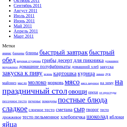
Октябрь 2011
Сентябрь 2011
Август 2011
Июль 2011
Июнь 2011
Май 2011
Апрель 2011
Март 2011
Метки
быстрый завтрак
быстрый
блины
бананы
ананас
обед
для пикника
грибы
десерт
вареная сгущенка
домашнее
домашние полуфабрикаты
закуска
домашний хлеб
мороженое
закуска к пиву
картошка
курица
лук
зелень
лаваш
на
мясо
молоко
морковь
майонез
масло
на зиму
мясо вареное
праздничный стол
овощи
орехи
от простуды
постные блюда
песочное тесто
печенье
помидоры
сладкое
сыр
сметана
слоеное тесто
творог
тесто
шоколад
тесто пельменное
хлебопечка
яблоки
дрожжевое
яйца