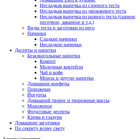
Несладкая выпечка из слоеного теста
Несладкая выпечка из дрожжевого теста
Несладкая выпечка из разного теста (сырное,
песочное, заварное и т.д.)
Виды теста и заготовки из него
Начинки
Сладкие начинки
Несладкие начинки
Десерты и напитки
Безалкогольные напитки
Компот
Молочные коктейли
Чай и кофе
Морсы и другие напитки
Домашние конфеты
Пирожные
Йогурты
Домашний творог и творожные массы
Мороженое
Фруктовые десерты
Крема и глазури
Домашние заготовки
По секрету всему свету
Архивы рецептов