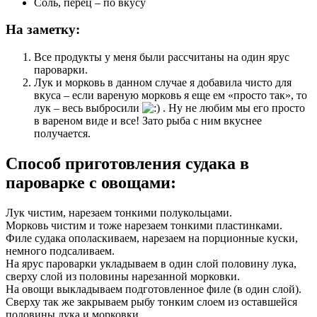
Соль, перец – по вкусу
На заметку:
Все продукты у меня были рассчитаны на один ярус
пароварки.
Лук и морковь в данном случае я добавила чисто для
вкуса – если вареную морковь я еще ем «просто так», то
лук – весь выбросили
. Ну не любим мы его просто
в вареном виде и все! Зато рыба с ним вкуснее
получается.
Способ приготовления судака в
пароварке с овощами:
Лук чистим, нарезаем тонкими полукольцами.
Морковь чистим и тоже нарезаем тонкими пластинками.
Филе судака ополаскиваем, нарезаем на порционные куски,
немного подсаливаем.
На ярус пароварки укладываем в один слой половину лука,
сверху слой из половины нарезанной морковки.
На овощи выкладываем подготовленное филе (в один слой).
Сверху так же закрываем рыбу тонким слоем из оставшейся
половины лука и морковки.