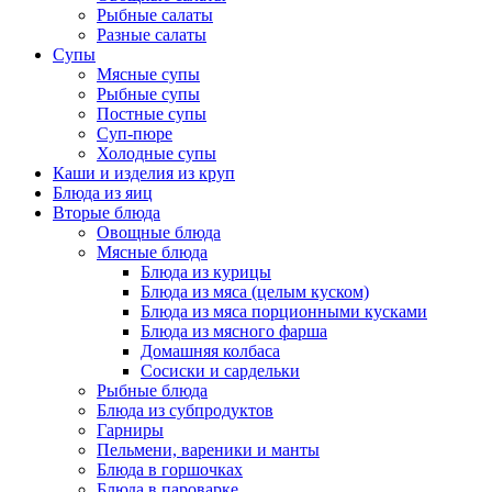
Рыбные салаты
Разные салаты
Супы
Мясные супы
Рыбные супы
Постные супы
Суп-пюре
Холодные супы
Каши и изделия из круп
Блюда из яиц
Вторые блюда
Овощные блюда
Мясные блюда
Блюда из курицы
Блюда из мяса (целым куском)
Блюда из мяса порционными кусками
Блюда из мясного фарша
Домашняя колбаса
Сосиски и сардельки
Рыбные блюда
Блюда из субпродуктов
Гарниры
Пельмени, вареники и манты
Блюда в горшочках
Блюда в пароварке