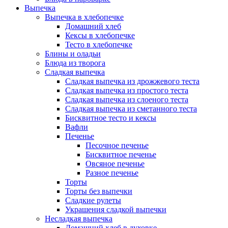
Выпечка
Выпечка в хлебопечке
Домашний хлеб
Кексы в хлебопечке
Тесто в хлебопечке
Блины и оладьи
Блюда из творога
Сладкая выпечка
Сладкая выпечка из дрожжевого теста
Сладкая выпечка из простого теста
Сладкая выпечка из слоеного теста
Сладкая выпечка из сметанного теста
Бисквитное тесто и кексы
Вафли
Печенье
Песочное печенье
Бисквитное печенье
Овсяное печенье
Разное печенье
Торты
Торты без выпечки
Сладкие рулеты
Украшения сладкой выпечки
Несладкая выпечка
Домашний хлеб в духовке