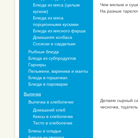
Чем мельче и суше
Блюда из мяса (целым
На разные тарелоч
куском)
Блюда из мяса
порционными кусками
Блюда из мясного фарша
Домашняя колбаса
Сосиски и сардельки
Рыбные блюда
Блюда из субпродуктов
Гарниры
Пельмени, вареники и манты
Блюда в горшочках
Блюда в пароварке
Выпечка
Делаем сырный са
Выпечка в хлебопечке
чесночка, тщател
Домашний хлеб
Кексы в хлебопечке
Тесто в хлебопечке
Блины и оладьи
Блюда из творога