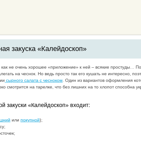
ая закуска «Калейдоскоп»
И как не очень хорошее «приложение» к ней – всякие простуды… П
легать на чеснок. Но ведь просто так его кушать не интересно, поэ
ии
сырного салата с чесноком
. Один из вариантов оформления кот
ярко смотрится на тарелке, что без лишних на то хлопот способна у
.
ой закуски «Калейдоскоп» входит:
ашний
или
покупной
);
су;
сточек;