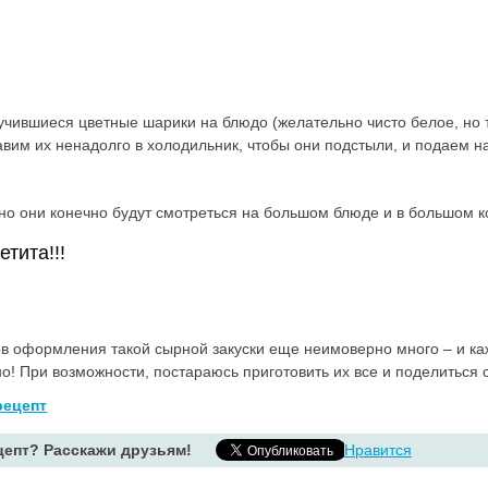
чившиеся цветные шарики на блюдо (желательно чисто белое, но т
авим их ненадолго в холодильник, чтобы они подстыли, и подаем на
о они конечно будут смотреться на большом блюде и в большом к
тита!!!
ов оформления такой сырной закуски еще неимоверно много – и ка
! При возможности, постараюсь приготовить их все и поделиться 
ецепт
епт? Расскажи друзьям!
Нравится