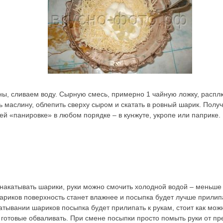
ы, сливаем воду. Сырную смесь, примерно 1 чайную ложку, расплю
ь маслину, облепить сверху сыром и скатать в ровный шарик. Пол
й «панировке» в любом порядке – в кунжуте, укропе или паприке.
 накатывать шарики, руки можно смочить холодной водой – меньше 
шариков поверхность станет влажнее и посыпка будет лучше прилип
катывании шариков посыпка будет прилипать к рукам, стоит как мо
е готовые обваливать. При смене посыпки просто помыть руки от п