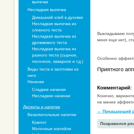
выпечки
Несладкая выпечка
Домашний хлеб в духовке
Несладкая выпечка из
слоеного теста
Выкладываем полу
Несладкая выпечка из
меня еще нет), ст
дрожжевого теста
Несладкая выпечка из
разного теста (сырное,
Особенно эффектн
песочное, заварное и т.д.)
Приятного аппе
Виды теста и заготовки из
него
Начинки
Комментарий:
Сладкие начинки
Несладкие начинки
Конечно, вариант
не менее эффектно
Десерты и напитки
← Предыдущий р
Безалкогольные напитки
Компот
Понравился рец
Молочные коктейли