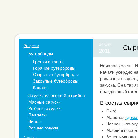
24 Сен
Закуски
Сырн
2011
Бутерброды
Гренки и тосты
Началась осень. 
Горячие бутерброды
начали усердно на
Открытые бутерброды
различные вариац
Закрытые бутерброды
закуска. Она так 
Канапе
праздничный стол
Закуски из овощей и грибов
Мясные закуски
В состав сырн
Рыбные закуски
Сыр;
Паштеты
Майонез
(дом
Чипсы
Чеснок – по вку
Разные закуски
Маслины без ко
Зелень укропа;
Соусы