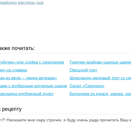
майонез
маслины
сыр
кже почитать:
убочек» или слойка с сюрпризом
Горячие крабово-сырные шари
ич на сливках
Овощной торт
ки из желе – «мини витражи»
Шоколадно-медовый торт со с
яшки с колбасным копченым сыром
Салат «Сюрприз»
околадно-клубничный рулет
Батончики из кураги, изюма, ор
 рецепту
?! Напишите мне пару строчек, я буду очень рада прочитать Ваш