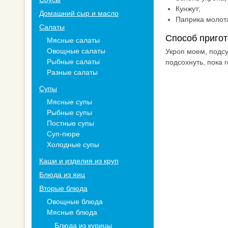
Кунжут;
Домашний сыр и масло
Паприка молот
Салаты
Способ пригот
Мясные салаты
Овощные салаты
Укроп моем, подс
Рыбные салаты
подсохнуть, пока 
Разные салаты
Супы
Мясные супы
Рыбные супы
Постные супы
Суп-пюре
Холодные супы
Каши и изделия из круп
Блюда из яиц
Вторые блюда
Овощные блюда
Мясные блюда
Блюда из курицы