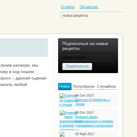
О сайте
Об авторе
Подписаться на новые
рецепты
олучив насморк, мы
тому в ход пошли
орого – данная сырная
красить любой
Новое
Популярное
Случайное
04 Окт 2017
Горячие бутерброды с
луком
03 Окт 2017
Куриное филе,
маринованное в кефире
(пароварка и аэрогриль)
05 Май 2017