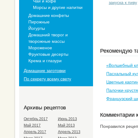
Чай и кофе
закуска к пиву
Морсы и другие напитки
Домашние конфеты
Пирожные
Йогурты
Домашний творог и
творожные массы
Мороженое
Рекомендую та
Фруктовые десерты
Крема и глазури
«Волшебный кл
Домашние заготовки
Пасхальный кул
По секрету всему свету
Цветные картин
Палочки-хруст
Французский ш
Архивы рецептов
Комментарии к
Октябрь 2017
Июнь 2013
Май 2017
Май 2013
Понравился рецепт
Апрель 2017
Апрель 2013