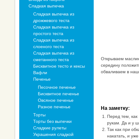
Сладкая выпечка
Сладкая выпечка из
дрожжевого теста
Сладкая выпечка из
простого теста
Сладкая выпечка из
слоеного теста
Сладкая выпечка из
Открываем маслин
сметанного теста
середину положит
Бисквитное тесто и кексы
обваливаем в наше
Вафли
Печенье
Песочное печенье
Бисквитное печенье
Овсяное печенье
Разное печенье
На заметку:
Торты
Перед тем, как
Торты без выпечки
рукам. Да и у 
Сладкие рулеты
Так как при об
Украшения сладкой
накатать, и уж