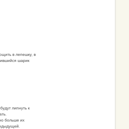
щить в лепешку, в
учившийся шарик
будут липнуть к
ать.
жно больше их
редыдущей.