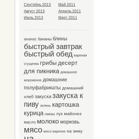
Сентябрь 2013
Май 2011
Август 2013
Апрель 2011
Июль 2013
Март 2011
блины
бананы
ананас
быстрый завтрак
быстрый обед
вареная
десерт
грибы
сгущенка
для пикника
домашнее
домашние
мороженое
полуфабрикаты
домашний
закуска к
закуска
хлеб
пиву
картошка
зелень
курица
майонез
лук
лаваш
молоко
морковь
масло
мясо
на зиму
мясо вареное
на