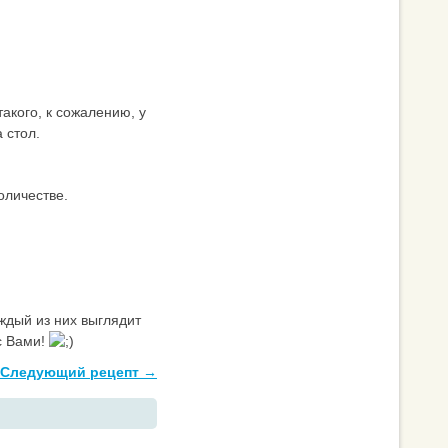
акого, к сожалению, у
 стол.
оличестве.
ждый из них выглядит
с Вами!
Следующий рецепт →