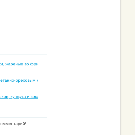
ки, жареные во фритюре
метанно-ореховым кремом
ехов, кунжута и кокосовой стружки
 комментарий!