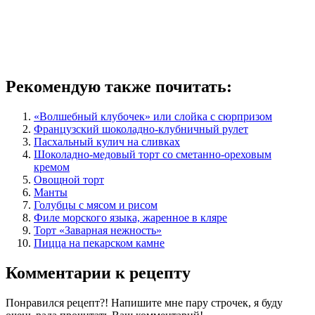
Рекомендую также почитать:
«Волшебный клубочек» или слойка с сюрпризом
Французский шоколадно-клубничный рулет
Пасхальный кулич на сливках
Шоколадно-медовый торт со сметанно-ореховым
кремом
Овощной торт
Манты
Голубцы с мясом и рисом
Филе морского языка, жаренное в кляре
Торт «Заварная нежность»
Пицца на пекарском камне
Комментарии к рецепту
Понравился рецепт?! Напишите мне пару строчек, я буду