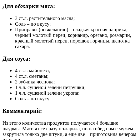
Для обжарки мяса:
3 ст.л. растительного масла;
Соль – по вкусу;
Приправы (по желанию) – сладкая красная паприка,
черный молотый перец, кориандр, орегано, розмарин,
красный молотый перец, порошок горчицы, щепотка
сахара.
Для соуса:
4 ст.л. майонеза;
4 ст.л. сметаны;
2 зубчика чеснока;
1 ч.л. сушеной зелени петрушки;
1 ч.л. сушеной зелени укропа;
Соль – по вкусу.
Комментарий:
Из этого количества продуктов получается 4 большие
шаурмы. Мясо я все сразу пожарила, но на обед нам с мужем
закрутила только две штуки, а еще две – приготовила вечером
на ужин.