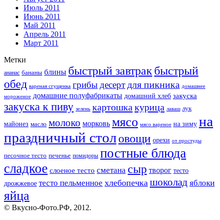
Июль 2011
Июнь 2011
Май 2011
Апрель 2011
Март 2011
Метки
быстрый завтрак
быстрый
блины
бананы
ананас
обед
для пикника
грибы
десерт
вареная сгущенка
домашнее
домашние полуфабрикаты
закуска
домашний хлеб
мороженое
закуска к пиву
картошка
курица
лук
зелень
лаваш
на
мясо
молоко
морковь
майонез
масло
на зиму
мясо вареное
праздничный стол
овощи
орехи
от простуды
постные блюда
песочное тесто
печенье
помидоры
сладкое
сыр
сметана
слоеное тесто
творог
тесто
шоколад
тесто пельменное
хлебопечка
яблоки
дрожжевое
яйца
© Вкусно-Фото.РФ, 2012.