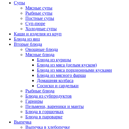
Супы
Мясные супы
Рыбные супы
Постные супы
Суп-пюре
Холодные супы
Каши и изделия из круп
Блюда из яиц
Вторые блюда
Овощные блюда
Мясные блюда
Блюда из курицы
Блюда из мяса (целым куском)
Блюда из мяса порционными кусками
Блюда из мясного фарша
Домашняя колбаса
Сосиски и сардельки
Рыбные блюда
Блюда из субпродуктов
Гарниры
Пельмени, вареники и манты
Блюда в горшочках
Блюда в пароварке
Выпечка
Выпечка в хлебопечке