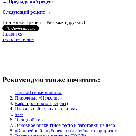
← Предыдущий рецепт
Следующий рецепт →
Понравился рецепт? Расскажи друзьям!
Нравится
тесто песочное
Рекомендую также почитать:
Торт «Птичье молоко»
Пирожные «Неженка»
Вафли (основной рецепт)
Пасхальный кулич на сливках
Безе
Овощной торт
Основное бисквитное тесто и заготовки из него
«Волшебный клубочек» или слойка с сюрпризом