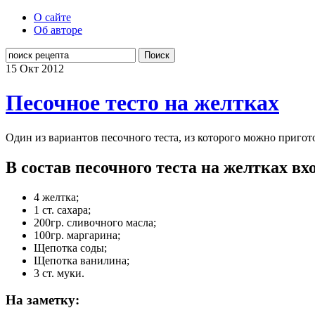
О сайте
Об авторе
Поиск
15 Окт
2012
Песочное тесто на желтках
Один из вариантов песочного теста, из которого можно пригото
В состав песочного теста на желтках вх
4 желтка;
1 ст. сахара;
200гр. сливочного масла;
100гр. маргарина;
Щепотка соды;
Щепотка ванилина;
3 ст. муки.
На заметку: