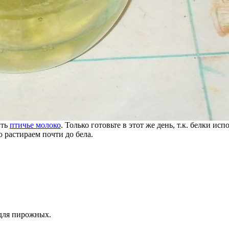
ить
птичье молоко
. Только готовьте в этот же день, т.к. белки и
 растираем почти до бела.
 для пирожных.