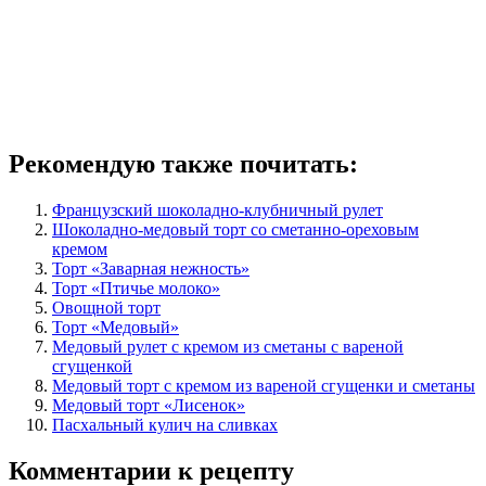
Рекомендую также почитать:
Французский шоколадно-клубничный рулет
Шоколадно-медовый торт со сметанно-ореховым
кремом
Торт «Заварная нежность»
Торт «Птичье молоко»
Овощной торт
Торт «Медовый»
Медовый рулет с кремом из сметаны с вареной
сгущенкой
Медовый торт с кремом из вареной сгущенки и сметаны
Медовый торт «Лисенок»
Пасхальный кулич на сливках
Комментарии к рецепту