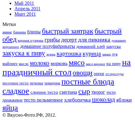
Май 2011
Апрель 2011
Март 2011
Метки
быстрый завтрак
быстрый
блины
бананы
ананас
обед
для пикника
грибы
десерт
вареная сгущенка
домашнее
домашние полуфабрикаты
закуска
домашний хлеб
мороженое
закуска к пиву
картошка
курица
лук
зелень
лаваш
на
мясо
молоко
морковь
майонез
масло
на зиму
мясо вареное
праздничный стол
овощи
орехи
от простуды
постные блюда
песочное тесто
печенье
помидоры
сладкое
сыр
сметана
слоеное тесто
творог
тесто
шоколад
тесто пельменное
хлебопечка
яблоки
дрожжевое
яйца
© Вкусно-Фото.РФ, 2012.