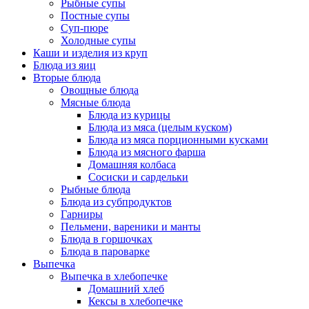
Рыбные супы
Постные супы
Суп-пюре
Холодные супы
Каши и изделия из круп
Блюда из яиц
Вторые блюда
Овощные блюда
Мясные блюда
Блюда из курицы
Блюда из мяса (целым куском)
Блюда из мяса порционными кусками
Блюда из мясного фарша
Домашняя колбаса
Сосиски и сардельки
Рыбные блюда
Блюда из субпродуктов
Гарниры
Пельмени, вареники и манты
Блюда в горшочках
Блюда в пароварке
Выпечка
Выпечка в хлебопечке
Домашний хлеб
Кексы в хлебопечке