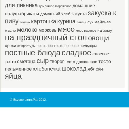
для пикника
домашние
домашнее мороженое
закуска к
полуфабрикаты
закуска
домашний хлеб
пиву
картошка
курица
майонез
лук
зелень
лаваш
мясо
молоко
морковь
масло
на зиму
мясо вареное
на праздничный стол
овощи
орехи
песочное тесто
печенье
помидоры
от простуды
постные блюда
сладкое
слоеное
сыр
тесто
сметана
тесто
творог
тесто дрожжевое
шоколад
пельменное
хлебопечка
яблоки
яйца
© Вкусно-Фото.РФ, 2012.