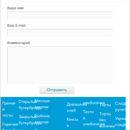
Ваше имя
Ваш E-mail
Комментарий
Мясные
Открытые
хлебопечке
Гренки
Сладки
Домашний
Торты
закуски
бутерброды
и
рулеты
хлеб
Тесто
Торты
тосты
Рыбные
Закрытые
в
Украше
Кексы
без
закуски
бутерброды
хлебопечке
Горячие
сладко
в
выпечки