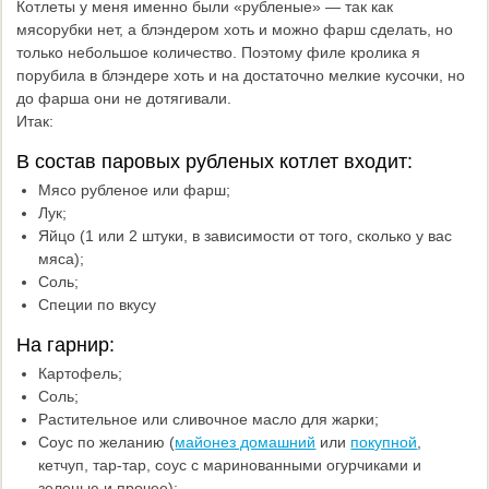
Котлеты у меня именно были «рубленые» — так как
мясорубки нет, а блэндером хоть и можно фарш сделать, но
только небольшое количество. Поэтому филе кролика я
порубила в блэндере хоть и на достаточно мелкие кусочки, но
до фарша они не дотягивали.
Итак:
В состав паровых рубленых котлет входит:
Мясо рубленое или фарш;
Лук;
Яйцо (1 или 2 штуки, в зависимости от того, сколько у вас
мяса);
Соль;
Специи по вкусу
На гарнир:
Картофель;
Соль;
Растительное или сливочное масло для жарки;
Соус по желанию (
майонез домашний
или
покупной
,
кетчуп, тар-тар, соус с маринованными огурчиками и
зеленью и прочее);