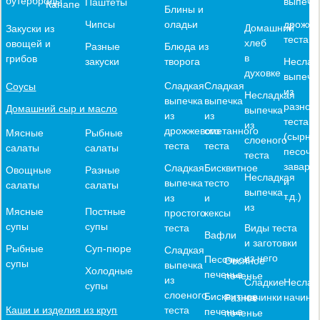
бутерброды
выпечк
Паштеты
Канапе
Блины и
оладьи
дрожже
Чипсы
Домашний
Закуски из
теста
хлеб
овощей и
Блюда из
Разные
в
грибов
творога
Неслад
закуски
духовке
выпечк
Сладкая
Сладкая
Соусы
из
Несладкая
выпечка
выпечка
разного
Домашний сыр и масло
выпечка
из
из
теста
из
дрожжевого
сметанного
Мясные
Рыбные
(сырное
слоеного
теста
теста
салаты
салаты
песочн
теста
заварн
Сладкая
Бисквитное
Овощные
Разные
Несладкая
и
выпечка
тесто
салаты
салаты
выпечка
т.д.)
из
и
из
Мясные
Постные
простого
кексы
супы
супы
теста
Виды теста
Вафли
и заготовки
Рыбные
Суп-пюре
Сладкая
из него
Песочное
Овсяное
супы
выпечка
Холодные
печенье
печенье
из
Сладкие
Неслад
супы
слоеного
Бисквитное
начинки
начинк
Разное
Каши и изделия из круп
теста
печенье
печенье