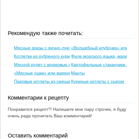
Рекомендую также почитать:
Мясные зразы с яично-луковой начинкой
«Волшебный клубочек» или слой
Котлетки из рубленого куриного филе
Филе морского языка, жаренное 
Мясной рулет с морковью и грибами
Картофельные стаканчики с мяс
«Мясные ушки» или жареные рулетики из теста с мясом
Манты
Паровые котлеты из смешанного фарша
Куриные котлеты с сыром
Комментарии к рецепту
Понравился рецепт?! Напишите мне пару строчек, я буду
очень рада прочитать Ваш комментарий!
Оставить комментарий