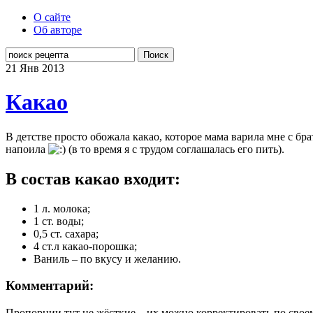
О сайте
Об авторе
Поиск
21 Янв
2013
Какао
В детстве просто обожала какао, которое мама варила мне с бр
напоила
(в то время я с трудом соглашалась его пить).
В состав какао входит:
1 л. молока;
1 ст. воды;
0,5 ст. сахара;
4 ст.л какао-порошка;
Ваниль – по вкусу и желанию.
Комментарий:
Пропорции тут не жёсткие – их можно корректировать по своем