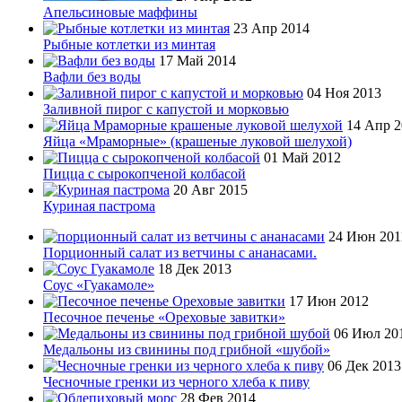
Апельсиновые маффины
23 Апр 2014
Рыбные котлетки из минтая
17 Май 2014
Вафли без воды
04 Ноя 2013
Заливной пирог с капустой и морковью
14 Апр 2
Яйца «Мраморные» (крашеные луковой шелухой)
01 Май 2012
Пицца с сырокопченой колбасой
20 Авг 2015
Куриная пастрома
24 Июн 201
Порционный салат из ветчины с ананасами.
18 Дек 2013
Соус «Гуакамоле»
17 Июн 2012
Песочное печенье «Ореховые завитки»
06 Июл 20
Медальоны из свинины под грибной «шубой»
06 Дек 2013
Чесночные гренки из черного хлеба к пиву
28 Фев 2014