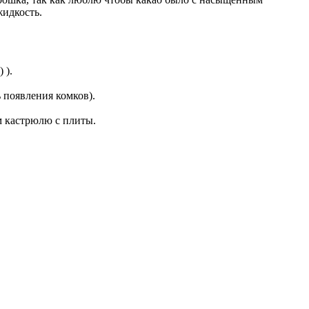
жидкость.
).
 появления комков).
м кастрюлю с плиты.