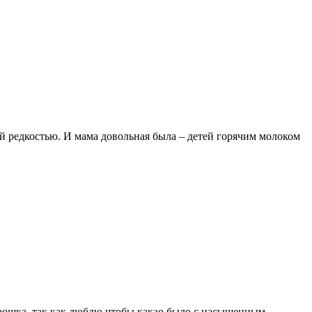
шой редкостью. И мама довольная была – детей горячим молоком
порошка, так как люблю чтобы какао было с насыщенным