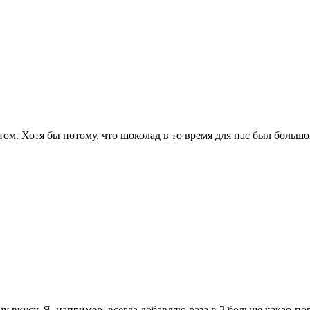
атом. Хотя бы потому, что шоколад в то время для нас был боль
у вкусу. Я, например, всегда добавляю раза в 2 больше какао-