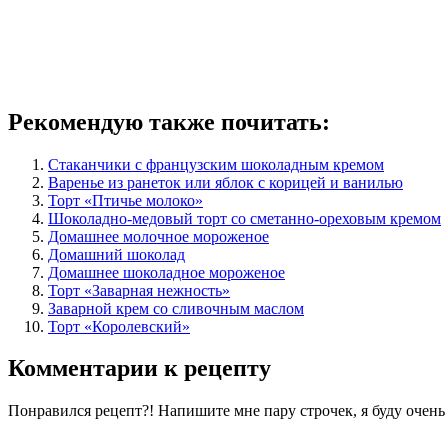
Рекомендую также почитать:
Стаканчики с французским шоколадным кремом
Варенье из ранеток или яблок с корицей и ванилью
Торт «Птичье молоко»
Шоколадно-медовый торт со сметанно-ореховым кремом
Домашнее молочное мороженое
Домашний шоколад
Домашнее шоколадное мороженое
Торт «Заварная нежность»
Заварной крем со сливочным маслом
Торт «Королевский»
Комментарии к рецепту
Понравился рецепт?! Напишите мне пару строчек, я буду очен