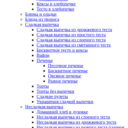
Кексы в хлебопечке
Тесто в хлебопечке
Блины и оладьи
Блюда из творога
Сладкая выпечка
Сладкая выпечка из дрожжевого теста
Сладкая выпечка из простого теста
Сладкая выпечка из слоеного теста
Сладкая выпечка из сметанного теста
Бисквитное тесто и кексы
Вафли
Печенье
Песочное печенье
Бисквитное печенье
Овсяное печенье
Разное печенье
Торты
Торты без выпечки
Сладкие рулеты
Украшения сладкой выпечки
Несладкая выпечка
Домашний хлеб в духовке
Несладкая выпечка из слоеного теста
Несладкая выпечка из дрожжевого теста
Несладкая выпечка из разного теста (сырное,