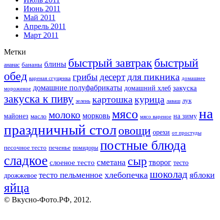
Июнь 2011
Май 2011
Апрель 2011
Март 2011
Метки
быстрый завтрак
быстрый
блины
бананы
ананас
обед
для пикника
грибы
десерт
вареная сгущенка
домашнее
домашние полуфабрикаты
закуска
домашний хлеб
мороженое
закуска к пиву
картошка
курица
лук
зелень
лаваш
на
мясо
молоко
морковь
майонез
масло
на зиму
мясо вареное
праздничный стол
овощи
орехи
от простуды
постные блюда
песочное тесто
печенье
помидоры
сладкое
сыр
сметана
слоеное тесто
творог
тесто
шоколад
тесто пельменное
хлебопечка
яблоки
дрожжевое
яйца
© Вкусно-Фото.РФ, 2012.