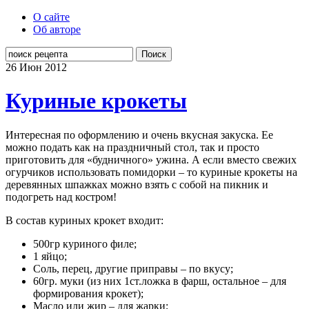
О сайте
Об авторе
Поиск
26 Июн
2012
Куриные крокеты
Интересная по оформлению и очень вкусная закуска. Ее
можно подать как на праздничный стол, так и просто
приготовить для «будничного» ужина. А если вместо свежих
огурчиков использовать помидорки – то куриные крокеты на
деревянных шпажках можно взять с собой на пикник и
подогреть над костром!
В состав куриных крокет входит:
500гр куриного филе;
1 яйцо;
Соль, перец, другие приправы – по вкусу;
60гр. муки (из них 1ст.ложка в фарш, остальное – для
формирования крокет);
Масло или жир – для жарки;