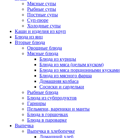
Мясные супы
Рыбные супы
Постные супы
Суп-пюре
Холодные супы
Каши и изделия из круп
Блюда из яиц
Вторые блюда
Овощные блюда
Мясные блюда
Блюда из курицы
Блюда из мяса (целым куском)
Блюда из мяса порционными кусками
Блюда из мясного фарша
Домашняя колбаса
Сосиски и сардельки
Рыбные блюда
Блюда из субпродуктов
Гарниры
Пельмени, вареники и манты
Блюда в горшочках
Блюда в пароварке
Выпечка
Выпечка в хлебопечке
Домашний хлеб