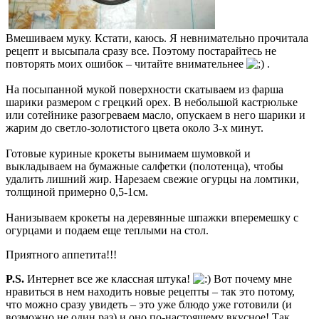
Вмешиваем муку. Кстати, каюсь. Я невнимательно прочитала
рецепт и высыпала сразу все. Поэтому постарайтесь не
повторять моих ошибок – читайте внимательнее
.
На посыпанной мукой поверхности скатываем из фарша
шарики размером с грецкий орех. В небольшой кастрюльке
или сотейнике разогреваем масло, опускаем в него шарики и
жарим до светло-золотистого цвета около 3-х минут.
Готовые куриные крокеты вынимаем шумовкой и
выкладываем на бумажные салфетки (полотенца), чтобы
удалить лишний жир. Нарезаем свежие огурцы на ломтики,
толщиной примерно 0,5-1см.
Нанизываем крокеты на деревянные шпажки вперемешку с
огурцами и подаем еще теплыми на стол.
Приятного аппетита!!!
P.S.
Интернет все же классная штука!
Вот почему мне
нравиться в нем находить новые рецепты – так это потому,
что можно сразу увидеть – это уже блюдо уже готовили (и
возможно не один раз) и оно по-настоящему вкусное! Так