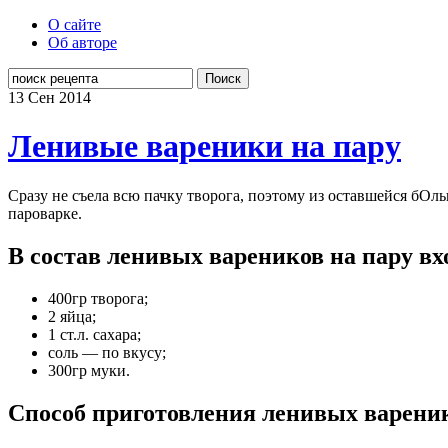
О сайте
Об авторе
Поиск
13 Сен
2014
Ленивые вареники на пару
Сразу не съела всю пачку творога, поэтому из оставшейся бОл
пароварке.
В состав ленивых вареников на пару вх
400гр творога;
2 яйца;
1 ст.л. сахара;
соль — по вкусу;
300гр муки.
Способ приготовления ленивых вареник