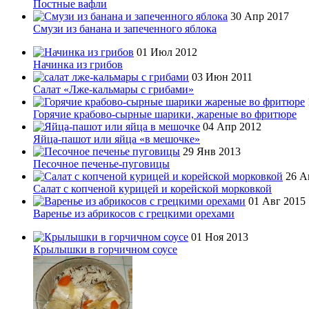
Постные вафли
30 Апр 2017
Смузи из банана и запеченного яблока
01 Июл 2012
Начинка из грибов
03 Июн 2011
Салат «Лже-кальмары с грибами»
Горячие крабово-сырные шарики, жареные во фритюре
04 Апр 2012
Яйца-пашот или яйца «в мешочке»
29 Янв 2013
Песочное печенье-пуговицы
26 А
Салат с копченой курицей и корейской морковкой
01 Авг 2015
Варенье из абрикосов с грецкими орехами
01 Ноя 2013
Крылышки в горчичном соусе