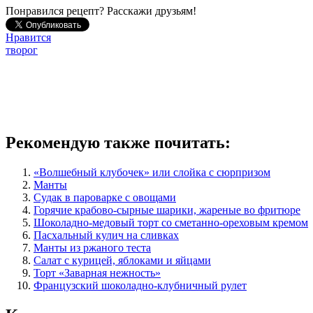
Понравился рецепт? Расскажи друзьям!
Нравится
творог
Рекомендую также почитать:
«Волшебный клубочек» или слойка с сюрпризом
Манты
Судак в пароварке с овощами
Горячие крабово-сырные шарики, жареные во фритюре
Шоколадно-медовый торт со сметанно-ореховым кремом
Пасхальный кулич на сливках
Манты из ржаного теста
Салат с курицей, яблоками и яйцами
Торт «Заварная нежность»
Французский шоколадно-клубничный рулет