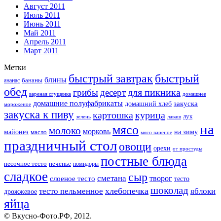
Август 2011
Июль 2011
Июнь 2011
Май 2011
Апрель 2011
Март 2011
Метки
быстрый завтрак
быстрый
блины
бананы
ананас
обед
для пикника
грибы
десерт
вареная сгущенка
домашнее
домашние полуфабрикаты
закуска
домашний хлеб
мороженое
закуска к пиву
картошка
курица
лук
зелень
лаваш
на
мясо
молоко
морковь
майонез
масло
на зиму
мясо вареное
праздничный стол
овощи
орехи
от простуды
постные блюда
песочное тесто
печенье
помидоры
сладкое
сыр
сметана
слоеное тесто
творог
тесто
шоколад
тесто пельменное
хлебопечка
яблоки
дрожжевое
яйца
© Вкусно-Фото.РФ, 2012.