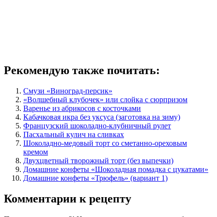
Рекомендую также почитать:
Смузи «Виноград-персик»
«Волшебный клубочек» или слойка с сюрпризом
Варенье из абрикосов с косточками
Кабачковая икра без уксуса (заготовка на зиму)
Французский шоколадно-клубничный рулет
Пасхальный кулич на сливках
Шоколадно-медовый торт со сметанно-ореховым
кремом
Двухцветный творожный торт (без выпечки)
Домашние конфеты «Шоколадная помадка с цукатами»
Домашние конфеты «Трюфель» (вариант 1)
Комментарии к рецепту