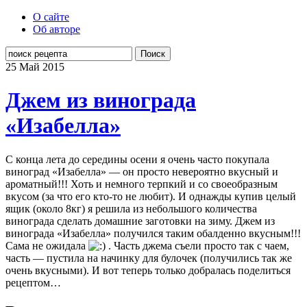
О сайте
Об авторе
Поиск
25 Май
2015
Джем из винограда
«Изабелла»
С конца лета до середины осени я очень часто покупала
виноград «Изабелла» — он просто невероятно вкусный и
ароматный!!! Хоть и немного терпкий и со своеобразным
вкусом (за что его кто-то не любит). И однажды купив целый
ящик (около 8кг) я решила из небольшого количества
винограда сделать домашние заготовки на зиму. Джем из
винограда «Изабелла» получился таким обалденно вкусным!!!
Сама не ожидала
. Часть джема съели просто так с чаем,
часть — пустила на начинку для булочек (получились так же
очень вкусными). И вот теперь только добралась поделиться
рецептом…