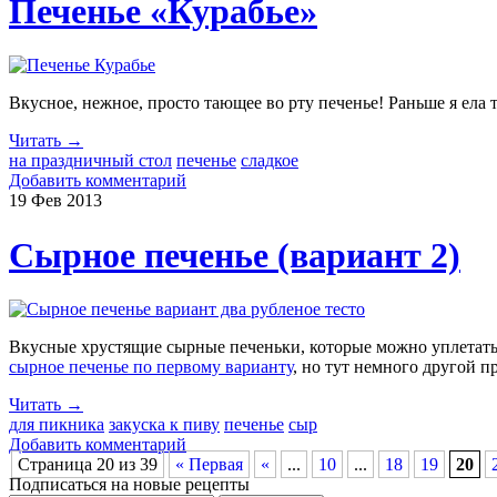
Печенье «Курабье»
Вкусное, нежное, просто тающее во рту печенье! Раньше я ела т
Читать →
на праздничный стол
печенье
сладкое
Добавить комментарий
19 Фев
2013
Сырное печенье (вариант 2)
Вкусные хрустящие сырные печеньки, которые можно уплетать за
сырное печенье по первому варианту
, но тут немного другой п
Читать →
для пикника
закуска к пиву
печенье
сыр
Добавить комментарий
Страница 20 из 39
« Первая
«
...
10
...
18
19
20
Подписаться на новые рецепты