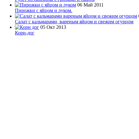
06 Май 2011
Пирожки с яйцом и луком.
Салат с кальмарами, вареным яйцом и свежим огурцом
05 Окт 2013
Корн-дог