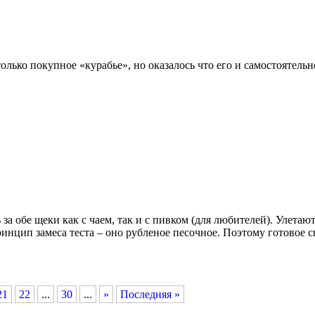
олько покупное «курабье», но оказалось что его и самостоятельн
 обе щеки как с чаем, так и с пивком (для любителей). Улетают
ринцип замеса теста – оно рубленое песочное. Поэтому готовое 
21
22
...
30
...
»
Последняя »