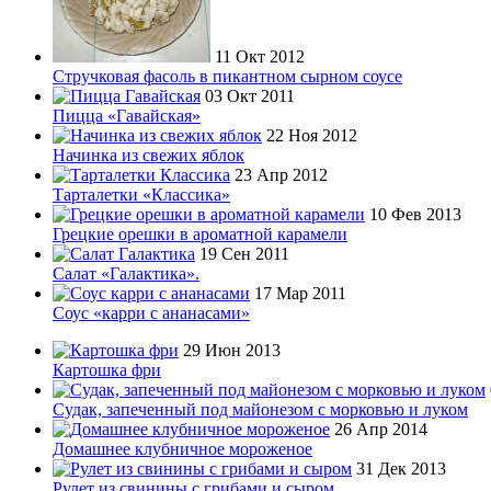
11 Окт 2012
Стручковая фасоль в пикантном сырном соусе
03 Окт 2011
Пицца «Гавайская»
22 Ноя 2012
Начинка из свежих яблок
23 Апр 2012
Тарталетки «Классика»
10 Фев 2013
Грецкие орешки в ароматной карамели
19 Сен 2011
Салат «Галактика».
17 Мар 2011
Соус «карри с ананасами»
29 Июн 2013
Картошка фри
Судак, запеченный под майонезом с морковью и луком
26 Апр 2014
Домашнее клубничное мороженое
31 Дек 2013
Рулет из свинины с грибами и сыром