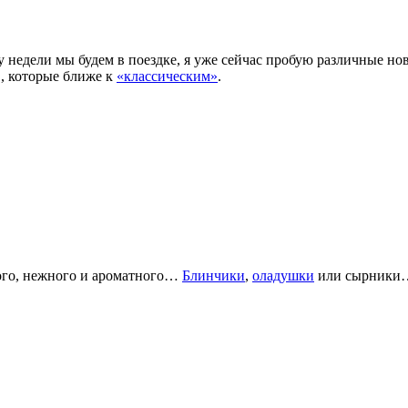
у недели мы будем в поездке, я уже сейчас пробую различные н
, которые ближе к
«классическим»
.
кого, нежного и ароматного…
Блинчики
,
оладушки
или сырник