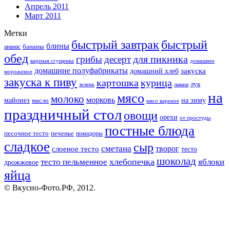
Апрель 2011
Март 2011
Метки
быстрый завтрак
быстрый
блины
бананы
ананас
обед
для пикника
грибы
десерт
вареная сгущенка
домашнее
домашние полуфабрикаты
закуска
домашний хлеб
мороженое
закуска к пиву
картошка
курица
лук
зелень
лаваш
на
мясо
молоко
морковь
майонез
масло
на зиму
мясо вареное
праздничный стол
овощи
орехи
от простуды
постные блюда
песочное тесто
печенье
помидоры
сладкое
сыр
сметана
слоеное тесто
творог
тесто
шоколад
тесто пельменное
хлебопечка
яблоки
дрожжевое
яйца
© Вкусно-Фото.РФ, 2012.