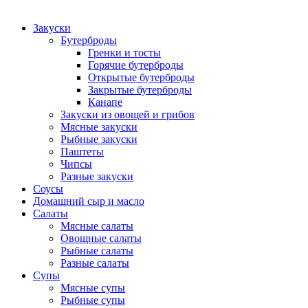
Закуски
Бутерброды
Гренки и тосты
Горячие бутерброды
Открытые бутерброды
Закрытые бутерброды
Канапе
Закуски из овощей и грибов
Мясные закуски
Рыбные закуски
Паштеты
Чипсы
Разные закуски
Соусы
Домашний сыр и масло
Салаты
Мясные салаты
Овощные салаты
Рыбные салаты
Разные салаты
Супы
Мясные супы
Рыбные супы