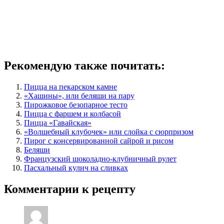
Рекомендую также почитать:
Пицца на пекарском камне
«Хашины», или беляши на пару
Пирожковое безопарное тесто
Пицца с фаршем и колбасой
Пицца «Гавайская»
«Волшебный клубочек» или слойка с сюрпризом
Пирог с консервированной сайрой и рисом
Беляши
Французский шоколадно-клубничный рулет
Пасхальный кулич на сливках
Комментарии к рецепту