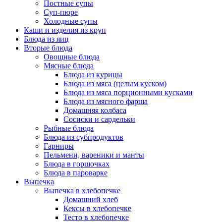
Постные супы
Суп-пюре
Холодные супы
Каши и изделия из круп
Блюда из яиц
Вторые блюда
Овощные блюда
Мясные блюда
Блюда из курицы
Блюда из мяса (целым куском)
Блюда из мяса порционными кусками
Блюда из мясного фарша
Домашняя колбаса
Сосиски и сардельки
Рыбные блюда
Блюда из субпродуктов
Гарниры
Пельмени, вареники и манты
Блюда в горшочках
Блюда в пароварке
Выпечка
Выпечка в хлебопечке
Домашний хлеб
Кексы в хлебопечке
Тесто в хлебопечке