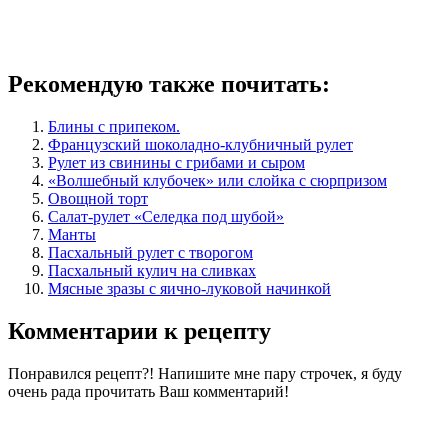
Рекомендую также почитать:
Блины с припеком.
Французский шоколадно-клубничный рулет
Рулет из свинины с грибами и сыром
«Волшебный клубочек» или слойка с сюрпризом
Овощной торт
Салат-рулет «Селедка под шубой»
Манты
Пасхальный рулет с творогом
Пасхальный кулич на сливках
Мясные зразы с яично-луковой начинкой
Комментарии к рецепту
Понравился рецепт?! Напишите мне пару строчек, я буду
очень рада прочитать Ваш комментарий!