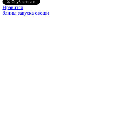
Нравится
блины
закуска
овощи