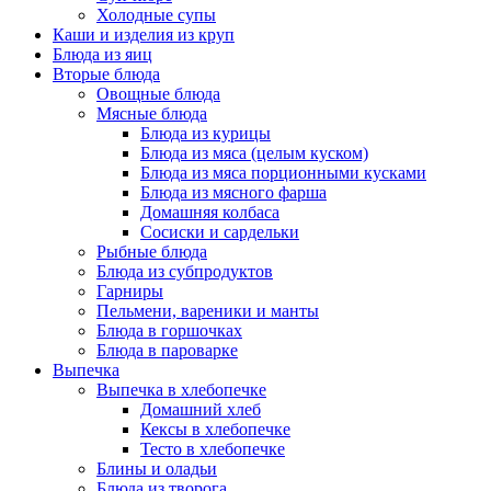
Холодные супы
Каши и изделия из круп
Блюда из яиц
Вторые блюда
Овощные блюда
Мясные блюда
Блюда из курицы
Блюда из мяса (целым куском)
Блюда из мяса порционными кусками
Блюда из мясного фарша
Домашняя колбаса
Сосиски и сардельки
Рыбные блюда
Блюда из субпродуктов
Гарниры
Пельмени, вареники и манты
Блюда в горшочках
Блюда в пароварке
Выпечка
Выпечка в хлебопечке
Домашний хлеб
Кексы в хлебопечке
Тесто в хлебопечке
Блины и оладьи
Блюда из творога