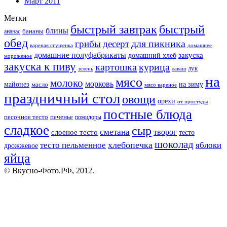
Март 2011
Метки
быстрый завтрак
быстрый
блины
бананы
ананас
обед
для пикника
грибы
десерт
вареная сгущенка
домашнее
домашние полуфабрикаты
закуска
домашний хлеб
мороженое
закуска к пиву
картошка
курица
лук
зелень
лаваш
на
мясо
молоко
морковь
майонез
масло
на зиму
мясо вареное
праздничный стол
овощи
орехи
от простуды
постные блюда
песочное тесто
печенье
помидоры
сладкое
сыр
сметана
слоеное тесто
творог
тесто
шоколад
тесто пельменное
хлебопечка
яблоки
дрожжевое
яйца
© Вкусно-Фото.РФ, 2012.