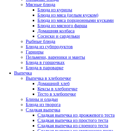
Мясные блюда
Блюда из курицы
Блюда из мяса (целым куском)
Блюда из мяса порционными кусками
Блюда из мясного фарша
Домашняя колбаса
Сосиски и сардельки
Рыбные блюда
Блюда из субпродуктов
Гарниры
Пельмени, вареники и манты
Блюда в горшочках
Блюда в пароварке
Выпечка
Выпечка в хлебопечке
Домашний хлеб
Кексы в хлебопечке
Тесто в хлебопечке
Блины и оладьи
Блюда из творога
Сладкая выпечка
Сладкая выпечка из дрожжевого теста
Сладкая выпечка из простого теста
Сладкая выпечка из слоеного теста
Сладкая выпечка из сметанного теста