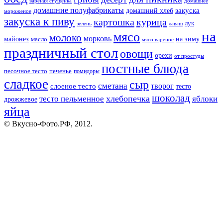
вареная сгущенка
домашнее
домашние полуфабрикаты
закуска
домашний хлеб
мороженое
закуска к пиву
картошка
курица
лук
зелень
лаваш
на
мясо
молоко
морковь
майонез
масло
на зиму
мясо вареное
праздничный стол
овощи
орехи
от простуды
постные блюда
песочное тесто
печенье
помидоры
сладкое
сыр
сметана
слоеное тесто
творог
тесто
шоколад
тесто пельменное
хлебопечка
яблоки
дрожжевое
яйца
© Вкусно-Фото.РФ, 2012.