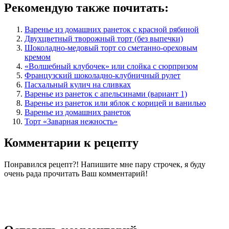
Рекомендую также почитать:
Варенье из домашних ранеток с красной рябиной
Двухцветный творожный торт (без выпечки)
Шоколадно-медовый торт со сметанно-ореховым
кремом
«Волшебный клубочек» или слойка с сюрпризом
Французский шоколадно-клубничный рулет
Пасхальный кулич на сливках
Варенье из ранеток с апельсинами (вариант 1)
Варенье из ранеток или яблок с корицей и ванилью
Варенье из домашних ранеток
Торт «Заварная нежность»
Комментарии к рецепту
Понравился рецепт?! Напишите мне пару строчек, я буду
очень рада прочитать Ваш комментарий!