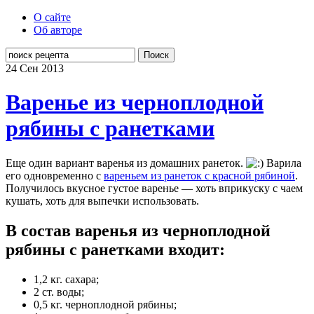
О сайте
Об авторе
Поиск
24 Сен
2013
Варенье из черноплодной
рябины с ранетками
Еще один вариант варенья из домашних ранеток.
Варила
его одновременно с
вареньем из ранеток с красной рябиной
.
Получилось вкусное густое варенье — хоть вприкуску с чаем
кушать, хоть для выпечки использовать.
В состав варенья из черноплодной
рябины с ранетками входит:
1,2 кг. сахара;
2 ст. воды;
0,5 кг. черноплодной рябины;