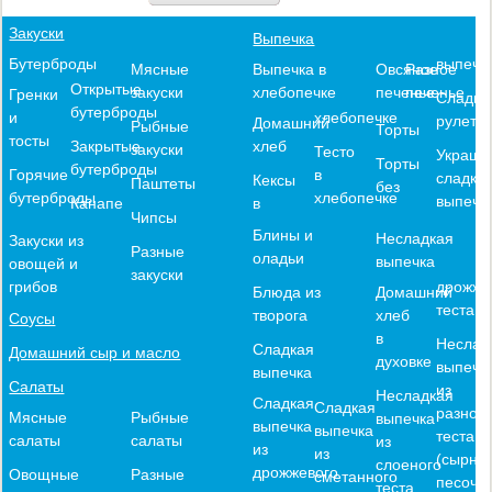
Закуски
Выпечка
выпечк
Бутерброды
Выпечка в
Овсяное
Разное
Мясные
Открытые
хлебопечке
печенье
печенье
закуски
Гренки
Сладки
бутерброды
хлебопечке
и
рулеты
Домашний
Рыбные
Торты
тосты
хлеб
Закрытые
закуски
Тесто
Украше
Торты
бутерброды
в
Горячие
сладко
Кексы
Паштеты
без
хлебопечке
бутерброды
выпечк
в
Канапе
Чипсы
Блины и
Несладкая
Закуски из
Разные
оладьи
выпечка
овощей и
закуски
дрожже
грибов
Блюда из
Домашний
теста
творога
хлеб
Соусы
в
Неслад
Сладкая
Домашний сыр и масло
духовке
выпечк
выпечка
Салаты
из
Несладкая
Сладкая
Сладкая
разного
Мясные
Рыбные
выпечка
выпечка
выпечка
теста
салаты
салаты
из
из
из
(сырное
слоеного
дрожжевого
Овощные
Разные
сметанного
песочн
теста