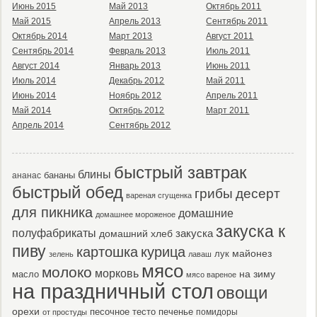
Июнь 2015
Май 2013
Октябрь 2011
Май 2015
Апрель 2013
Сентябрь 2011
Октябрь 2014
Март 2013
Август 2011
Сентябрь 2014
Февраль 2013
Июль 2011
Август 2014
Январь 2013
Июнь 2011
Июль 2014
Декабрь 2012
Май 2011
Июнь 2014
Ноябрь 2012
Апрель 2011
Май 2014
Октябрь 2012
Март 2011
Апрель 2014
Сентябрь 2012
быстрый завтрак
блины
бананы
ананас
быстрый обед
десерт
грибы
вареная сгущенка
для пикника
домашние
домашнее мороженое
закуска к
полуфабрикаты
закуска
домашний хлеб
пиву
картошка
курица
майонез
лук
зелень
лаваш
мясо
молоко
морковь
масло
на зиму
мясо вареное
на праздничный стол
овощи
орехи
песочное тесто
печенье
помидоры
от простуды