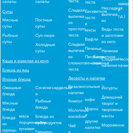
теста
салаты
салаты
теста
заварн
Несладкая
и
Сладкая
Бисквитное
Супы
выпечка
т.д.)
выпечка
тесто
Мясные
Постные
из
из
и
супы
супы
простого
Виды теста
кексы
теста
и заготовки
Рыбные
Суп-пюре
Вафли
из него
супы
Сладкая
Холодные
Печенье
выпечка
Начинки
супы
из
Песочное
Бисквитное
Сладкие
Неслад
Каши и изделия из круп
слоеного
печенье
печенье
начинки
начинк
теста
Блюда из яиц
Десерты и напитки
Вторые блюда
Безалкогольные
Овощные
Сосиски
сардельки
Йогурты
напитки
блюда
и
Домашний
кофе
Компот
Рыбные
Мясные
творог и
блюда
Морсы
блюда
творожные
Молочные
и
массы
мяса
коктейли
Блюда из
Блюда
другие
порционными
субпродуктов
из
Мороженое
Чай
напитки
кусками
курицы
и
Гарниры