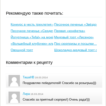
Рекомендую также почитать:
Конкурс в честь трехлетия сайта
Песочное печенье «Звёздочки»
Песочное печенье «Сердечки»
Первая «конфетка»
Йогуртница «Tefal» на моей кухне
Медовый торт «Лисенок»
«Волшебный клубочек» или слойка с сюрпризом
Про сюрпризы и посылки…
Овощной торт
Шоколадно-медовый торт со см
Комментарии к рецепту
ТашаНВ
16.03.2014
Поздравляю победителей! Спасибо за розыгрыш)))
Лира
16.03.2014
Спасибо за приятный сюрприз!) Очень рада!)))