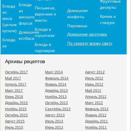
Фруктовые
Блюда
Блюда
десерты
Пельмени,
Домашние
из
из
вареники и
Крема и
конфеты
мясного
мяса
манты
глазури
фарша
(целым
Пирожные
Блюда в
куском)
Домашняя
Домашние заготовки
горшочках
колбаса
Блюда
По секрету всему свету
Блюда в
из
пароварке
Архивы рецептов
Октябрь 2017
Март 2014
Август 2012
Май 2017
Февраль 2014
Июль 2012
Апрель 2017
Январь 2014
Июнь 2012
Март 2017
Декабрь 2013
Май 2012
Июнь 2016
Ноябрь 2013
Апрель 2012
Декабрь 2015
Октябрь 2013
Март 2012
Ноябрь 2015
Сентябрь 2013
Февраль 2012
Октябрь 2015
Август 2013
Январь 2012
Август 2015
Июль 2013
Декабрь 2011
Июль 2015
Июнь 2013
Ноябрь 2011