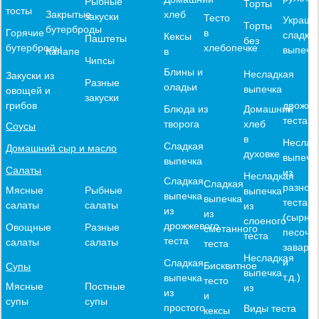
Рыбные
Торты
тосты
хлеб
Закрытые
закуски
Тесто
Украше
Торты
бутерброды
в
Горячие
сладко
Кексы
Паштеты
без
хлебопечке
бутерброды
выпечк
в
Канапе
Чипсы
Блины и
Несладкая
Закуски из
Разные
оладьи
выпечка
овощей и
закуски
дрожже
грибов
Блюда из
Домашний
теста
творога
хлеб
Соусы
в
Неслад
Сладкая
Домашний сыр и масло
духовке
выпечк
выпечка
Салаты
из
Несладкая
Сладкая
Сладкая
разного
Мясные
Рыбные
выпечка
выпечка
выпечка
теста
салаты
салаты
из
из
из
(сырное
слоеного
дрожжевого
Овощные
Разные
сметанного
песочн
теста
теста
салаты
салаты
теста
заварн
Несладкая
и
Сладкая
Бисквитное
Супы
выпечка
т.д.)
выпечка
тесто
Мясные
Постные
из
из
и
супы
супы
простого
Виды теста
кексы