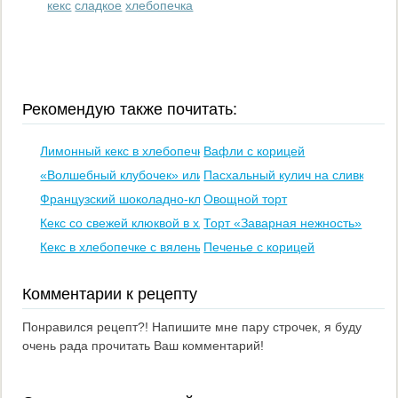
кекс
сладкое
хлебопечка
Рекомендую также почитать:
Лимонный кекс в хлебопечке
Вафли с корицей
«Волшебный клубочек» или слойка с сюрпризом
Пасхальный кулич на сливках
Французский шоколадно-клубничный рулет
Овощной торт
Кекс со свежей клюквой в хлебопечке
Торт «Заварная нежность»
Кекс в хлебопечке с вяленым кумкватом и кизилом
Печенье с корицей
Комментарии к рецепту
Понравился рецепт?! Напишите мне пару строчек, я буду
очень рада прочитать Ваш комментарий!