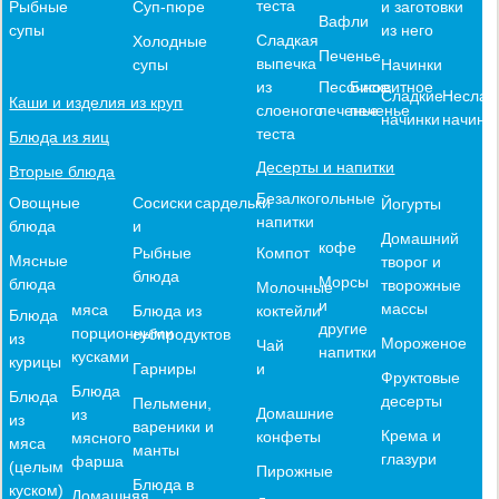
теста
и заготовки
Рыбные
Суп-пюре
Вафли
из него
супы
Сладкая
Холодные
Печенье
выпечка
Начинки
супы
из
Песочное
Бисквитное
Сладкие
Неслад
Каши и изделия из круп
слоеного
печенье
печенье
начинки
начинк
теста
Блюда из яиц
Десерты и напитки
Вторые блюда
Безалкогольные
Овощные
Сосиски
сардельки
Йогурты
напитки
блюда
и
Домашний
кофе
Компот
Рыбные
Мясные
творог и
блюда
Морсы
блюда
творожные
Молочные
и
массы
мяса
коктейли
Блюда из
Блюда
другие
порционными
субпродуктов
из
Мороженое
Чай
напитки
кусками
курицы
и
Гарниры
Фруктовые
Блюда
Блюда
десерты
Пельмени,
Домашние
из
из
вареники и
Крема и
конфеты
мясного
мяса
манты
глазури
фарша
(целым
Пирожные
Блюда в
куском)
Домашняя