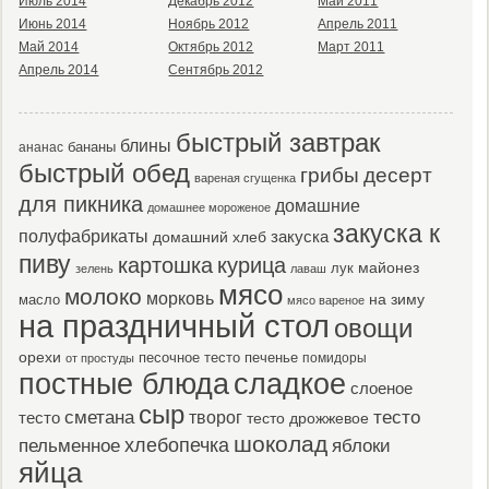
Июль 2014
Декабрь 2012
Май 2011
Июнь 2014
Ноябрь 2012
Апрель 2011
Май 2014
Октябрь 2012
Март 2011
Апрель 2014
Сентябрь 2012
быстрый завтрак
блины
бананы
ананас
быстрый обед
десерт
грибы
вареная сгущенка
для пикника
домашние
домашнее мороженое
закуска к
полуфабрикаты
закуска
домашний хлеб
пиву
картошка
курица
майонез
лук
зелень
лаваш
мясо
молоко
морковь
масло
на зиму
мясо вареное
на праздничный стол
овощи
орехи
песочное тесто
печенье
помидоры
от простуды
постные блюда
сладкое
слоеное
сыр
тесто
сметана
тесто
творог
тесто дрожжевое
шоколад
пельменное
хлебопечка
яблоки
яйца