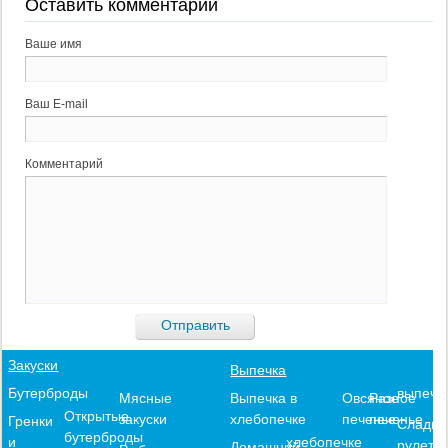
Оставить комментарий
Ваше имя
Ваш E-mail
Комментарий
Закуски
Выпечка
выпечк
Бутерброды
Выпечка в
Овсяное
Разное
Мясные
Открытые
хлебопечке
печенье
печенье
закуски
Гренки
Сладки
бутерброды
хлебопечке
и
рулеты
Домашний