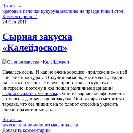
Читать →
крабовые палочки
кукуруза
маслины
на праздничный стол
Комментариев: 2
24 Сен
2011
Сырная закуска
«Калейдоскоп»
Началась осень. И как не очень хорошее «приложение» к ней
– всякие простуды… Получив насморк, мы начали усердно
налегать на чеснок. Но ведь просто так его кушать не
интересно, поэтому в ход пошли различные вариации
сырного салата с чесноком
. Один из вариантов оформления
которого – данная сырная закуска. Она так ярко смотрится на
тарелке, что без лишних на то хлопот способна украсить
любой праздничный стол.
Читать →
закуска к пиву
майонез
маслины
сыр
Добавить комментарий