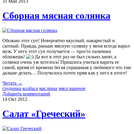
31 Май
2013
Сборная мясная солянка
Обожаю этот суп! Невероятно вкусный, наваристый и
сытный. Правда, раньше мясную солянку у меня всегда варил
муж. У него этот суп получается — просто пальчики
оближешь!
Да вот в этот раз он был сильно занят, а
солянки очень уж хотелось! Пришлось учиться варить ее
самой, время от времени бегая спрашивая у любимого что там
дальше делать… Получилось почти прям как у него в итоге!
Читать →
грудинка
колбаса
маслины
мясо вареное
Добавить комментарий
14 Окт
2012
Салат «Греческий»