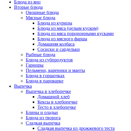
Блюда из яиц
Вторые блюда
Овощные блюда
Мясные блюда
Блюда из курицы
Блюда из мяса (целым куском)
Блюда из мяса порционными кусками
Блюда из мясного фарша
Домашняя колбаса
Сосиски и сардельки
Рыбные блюда
Блюда из субпродуктов
Гарниры
Пельмени, вареники и манты
Блюда в горшочках
Блюда в пароварке
Выпечка
Выпечка в хлебопечке
Домашний хлеб
Кексы в хлебопечке
Тесто в хлебопечке
Блины и оладьи
Блюда из творога
Сладкая выпечка
Сладкая выпечка из дрожжевого теста