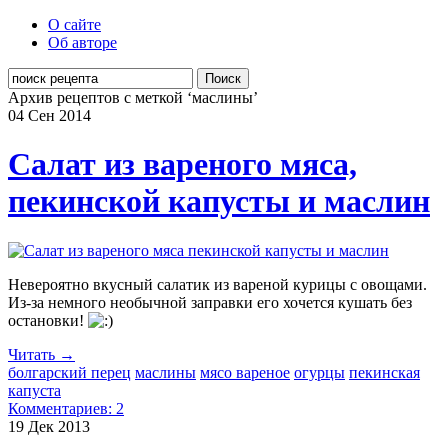
О сайте
Об авторе
Поиск
Архив рецептов с меткой ‘маслины’
04 Сен
2014
Салат из вареного мяса,
пекинской капусты и маслин
Невероятно вкусный салатик из вареной курицы с овощами.
Из-за немного необычной заправки его хочется кушать без
остановки!
Читать →
болгарский перец
маслины
мясо вареное
огурцы
пекинская
капуста
Комментариев: 2
19 Дек
2013