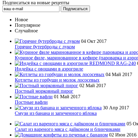
Подписаться на новые рецепты
Новое
Популярное
Случайное
04 Окт 2017
Горячие бутерброды с луком
Куриное филе, маринованное в кефире (пароварка и аэро
Индейка с овощами в аэрогриле
04 Май 2017
Котлеты из горбуши и молок лососевых
02 Май 2017
Постный морковный пирог
01 Май 2017
Постные вафли
30 Апр 2017
Смузи из банана и запеченного яблока
05 О
Салат из вареного мяса с дайконом и блинчиками
02 Июн 2016