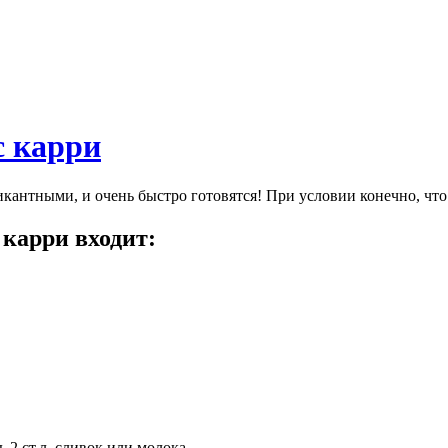
с карри
икантными, и очень быстро готовятся! При условии конечно, ч
 карри входит:
2 ст.л. сливок или молока.