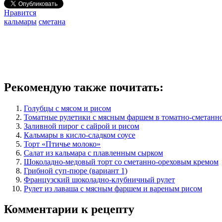
Нравится
кальмары
сметана
Рекомендую также почитать:
Голубцы с мясом и рисом
Томатные рулетики с мясным фаршем в томатно-сметанно
Заливной пирог с сайрой и рисом
Кальмары в кисло-сладком соусе
Торт «Птичье молоко»
Салат из кальмара с плавленным сырком
Шоколадно-медовый торт со сметанно-ореховым кремом
Грибной суп-пюре (вариант 1)
Французский шоколадно-клубничный рулет
Рулет из лаваша с мясным фаршем и вареным рисом
Комментарии к рецепту