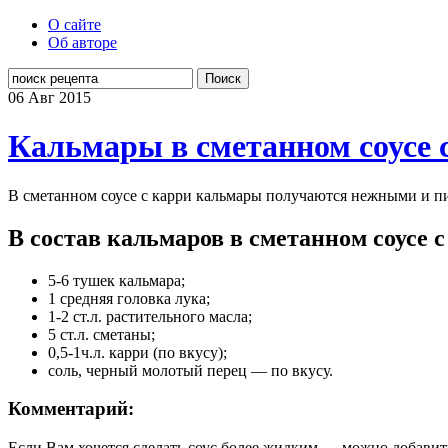
О сайте
Об авторе
Поиск
06 Авг
2015
Кальмары в сметанном соусе 
В сметанном соусе с карри кальмары получаются нежными и п
В состав кальмаров в сметанном соусе с
5-6 тушек кальмара;
1 средняя головка лука;
1-2 ст.л. растительного масла;
5 ст.л. сметаны;
0,5-1ч.л. карри (по вкусу);
соль, черный молотый перец — по вкусу.
Комментарий:
Если Вам хочется сделать соус более жидким — можно добавить 