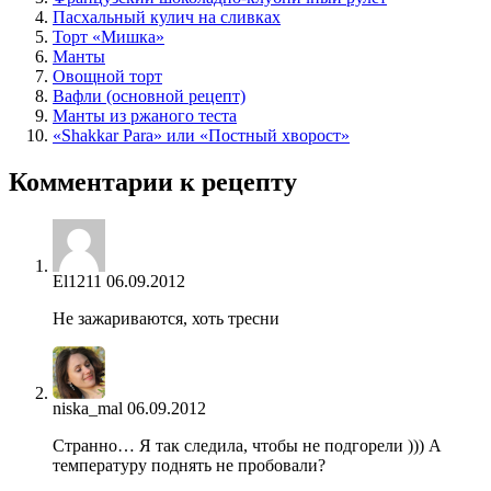
Пасхальный кулич на сливках
Торт «Мишка»
Манты
Овощной торт
Вафли (основной рецепт)
Манты из ржаного теста
«Shakkar Para» или «Постный хворост»
Комментарии к рецепту
El1211
06.09.2012
Не зажариваются, хоть тресни
niska_mal
06.09.2012
Странно… Я так следила, чтобы не подгорели ))) А
температуру поднять не пробовали?