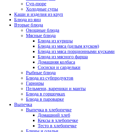
Суп-пюре
Холодные супы
Каши и изделия из круп
Блюда из яиц
Вторые блюда
Овощные блюда
Мясные блюда
Блюда из курицы
Блюда из мяса (целым куском)
Блюда из мяса порционными кусками
Блюда из мясного фарша
Домашняя колбаса
Сосиски и сардельки
Рыбные блюда
Блюда из субпродуктов
Гарниры
Пельмени, вареники и манты
Блюда в горшочках
Блюда в пароварке
Выпечка
Выпечка в хлебопечке
Домашний хлеб
Кексы в хлебопечке
Тесто в хлебопечке
Блины и оладьи