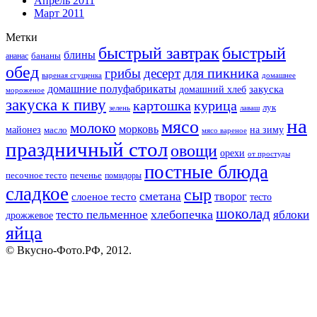
Апрель 2011
Март 2011
Метки
быстрый завтрак
быстрый
блины
бананы
ананас
обед
для пикника
грибы
десерт
вареная сгущенка
домашнее
домашние полуфабрикаты
закуска
домашний хлеб
мороженое
закуска к пиву
картошка
курица
лук
зелень
лаваш
на
мясо
молоко
морковь
майонез
масло
на зиму
мясо вареное
праздничный стол
овощи
орехи
от простуды
постные блюда
песочное тесто
печенье
помидоры
сладкое
сыр
сметана
слоеное тесто
творог
тесто
шоколад
тесто пельменное
хлебопечка
яблоки
дрожжевое
яйца
© Вкусно-Фото.РФ, 2012.