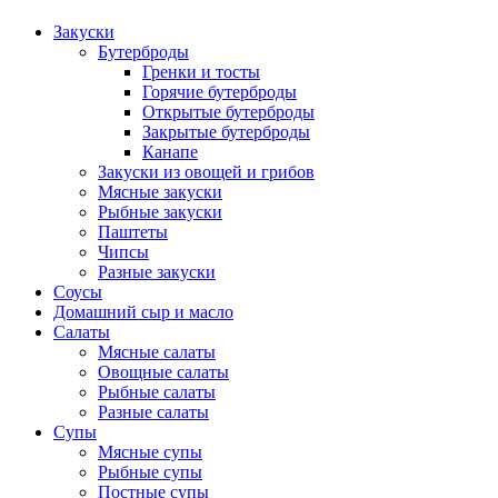
Закуски
Бутерброды
Гренки и тосты
Горячие бутерброды
Открытые бутерброды
Закрытые бутерброды
Канапе
Закуски из овощей и грибов
Мясные закуски
Рыбные закуски
Паштеты
Чипсы
Разные закуски
Соусы
Домашний сыр и масло
Салаты
Мясные салаты
Овощные салаты
Рыбные салаты
Разные салаты
Супы
Мясные супы
Рыбные супы
Постные супы