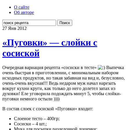
О сайте
Об авторе
Поиск
27 Янв
2012
«Пуговки» — слойки с
сосиской
Очередная вариация рецепта «сосиски в тесте»
Выпечка
очень быстрая в приготовлении, с минимальным набором
исходных продуктов, но такая забавная на вид и, безусловно,
очень-очень вкусная!!! Ведь недаром муж начал нарезать
вокруг кухни круги, как только до него долетел запах из
духовки! Еле уговорила подождать минут 5, чтобы слойки-
пуговки немного остыли ))))
В состав слоек с сосиской «Пуговки» входит:
Слоеное тесто – 400гр;
Сосиски – 4 шт.;
Мука для посыпки разделочной дощечки;