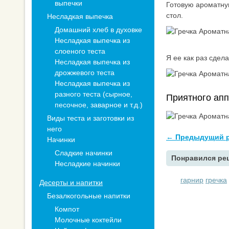
выпечки
Готовую ароматну
стол.
Несладкая выпечка
Домашний хлеб в духовке
Несладкая выпечка из
слоеного теста
Я ее как раз сдел
Несладкая выпечка из
дрожжевого теста
Несладкая выпечка из
разного теста (сырное,
Приятного аппе
песочное, заварное и т.д.)
Виды теста и заготовки из
него
← Предыдущий р
Начинки
Сладкие начинки
Понравился рец
Несладкие начинки
гарнир
гречка
Десерты и напитки
Безалкогольные напитки
Компот
Молочные коктейли