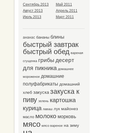
Сентябрь 2013
Май 2011
Август 2013
Апрель 2011
Июль 2013
Март 2011
блины
бананы
ананас
быстрый завтрак
быстрый обед
вареная
десерт
грибы
сгущенка
для пикника
домашнее
домашние
мороженое
полуфабрикаты
домашний
закуска к
закуска
хлеб
пиву
картошка
зелень
курица
майонез
лук
лаваш
молоко
морковь
масло
мясо
на зиму
мясо вареное
на