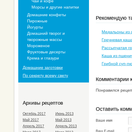
Чай и кофе
Морсы и другие напитки
Домашние конфеты
Рекомендую та
Пирожные
Йогурты
Медальоны из 
Домашний творог и
творожные массы
Гречневая каша
Мороженое
Рассыпчатая г
Фруктовые десерты
Каша из пшени
Крема и глазури
Грибной суп-пю
Домашние заготовки
По секрету всему свету
Комментарии к
Понравился рецепт
Архивы рецептов
Оставить ком
Октябрь 2017
Июнь 2013
Май 2017
Май 2013
Ваше имя
Апрель 2017
Апрель 2013
Ваш E-mail