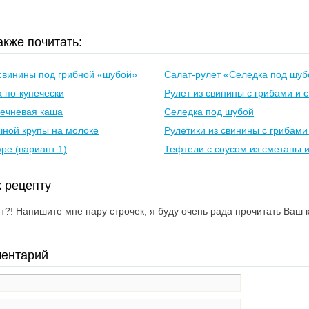
кже почитать:
свинины под грибной «шубой»
Салат-рулет «Селедка под шуб
 по-купечески
Рулет из свинины с грибами и 
речневая каша
Селедка под шубой
чной крупы на молоке
Рулетики из свинины с грибами
ре (вариант 1)
Тефтели с соусом из сметаны 
 рецепту
?! Напишите мне пару строчек, я буду очень рада прочитать Ваш
ментарий