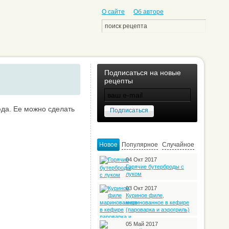
О сайте
Об авторе
Подписаться на новые
рецепты
юда. Ее можно сделать
Новое
Популярное
Случайное
04 Окт 2017
Горячие бутерброды с
луком
03 Окт 2017
Куриное филе,
маринованное в кефире
(пароварка и аэрогриль)
05 Май 2017