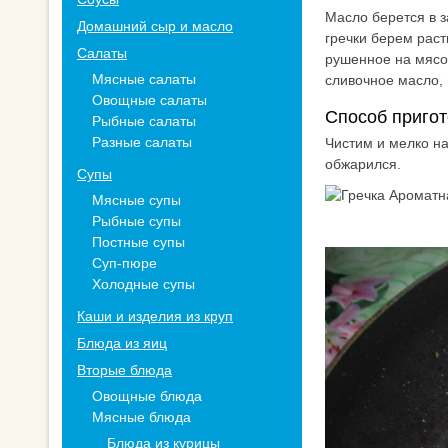
Масло берется в з
Домашний сыр и масло
гречки берем раст
Салаты
рушенное на мясор
Мясные салаты
сливочное масло, 
Овощные салаты
Способ пригот
Рыбные салаты
Разные салаты
Чистим и мелко н
обжарился.
Супы
Мясные супы
Рыбные супы
Постные супы
Суп-пюре
Холодные супы
Каши и изделия из круп
Блюда из яиц
Вторые блюда
Овощные блюда
Мясные блюда
Блюда из курицы