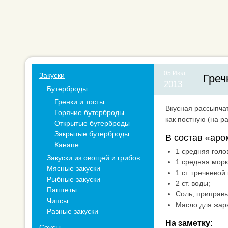
05 Июл
Закуски
Греч
2013
Бутерброды
Гренки и тосты
Вкусная рассыпчат
Горячие бутерброды
как постную (на р
Открытые бутерброды
Закрытые бутерброды
В состав «аро
Канапе
1 средняя голо
Закуски из овощей и грибов
1 средняя морк
Мясные закуски
1 ст. гречневой
Рыбные закуски
2 ст. воды;
Паштеты
Соль, приправы
Чипсы
Масло для жар
Разные закуски
На заметку:
Соусы