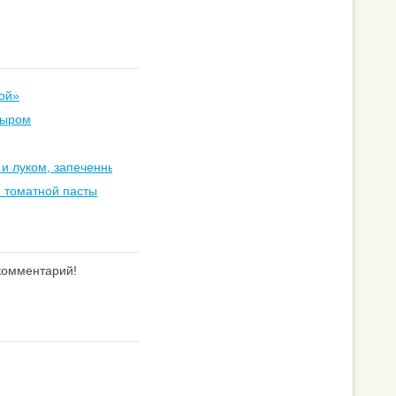
ой»
сыром
 и луком, запеченные в сливках
и томатной пасты
 комментарий!