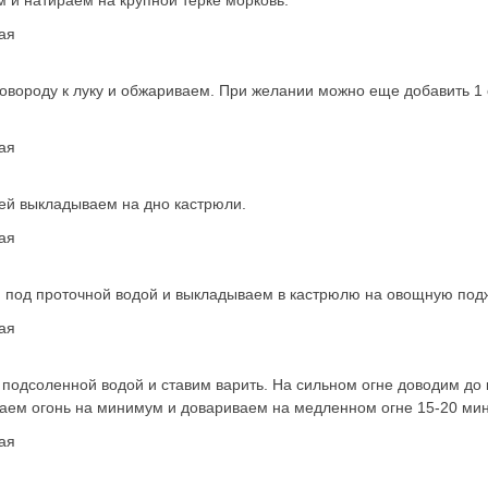
м и натираем на крупной терке морковь.
овороду к луку и обжариваем. При желании можно еще добавить 1 с
ей выкладываем на дно кастрюли.
 под проточной водой и выкладываем в кастрюлю на овощную подж
 подсоленной водой и ставим варить. На сильном огне доводим до
раем огонь на минимум и довариваем на медленном огне 15-20 мин