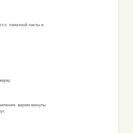
т.л. томатной пасты и
арку.
 кипения, варим минуты
ут.