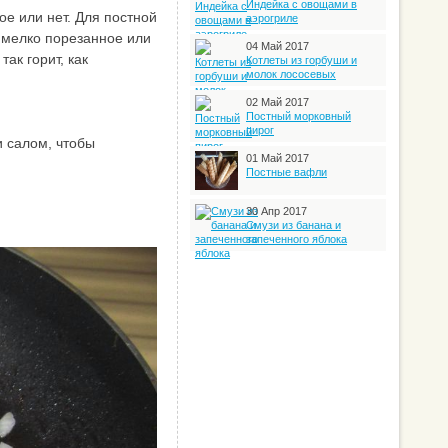
Индейка с овощами в
ое или нет. Для постной
аэрогриле
 мелко порезанное или
04 Май 2017
ак горит, как
Котлеты из горбуши и
молок лососевых
02 Май 2017
Постный морковный
пирог
и салом, чтобы
01 Май 2017
Постные вафли
30 Апр 2017
Смузи из банана и
запеченного яблока