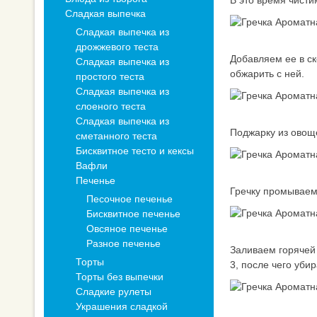
В это время чисти
Сладкая выпечка
Сладкая выпечка из
дрожжевого теста
Добавляем ее в ск
Сладкая выпечка из
обжарить с ней.
простого теста
Сладкая выпечка из
слоеного теста
Сладкая выпечка из
Поджарку из овощ
сметанного теста
Бисквитное тесто и кексы
Вафли
Печенье
Гречку промываем
Песочное печенье
Бисквитное печенье
Овсяное печенье
Разное печенье
Заливаем горячей
Торты
3, после чего уби
Торты без выпечки
Сладкие рулеты
Украшения сладкой