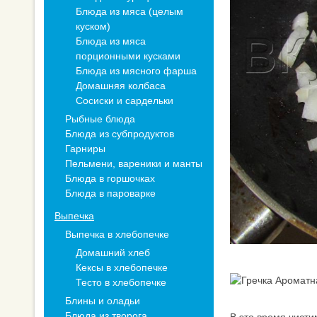
Блюда из мяса (целым
куском)
Блюда из мяса
порционными кусками
Блюда из мясного фарша
Домашняя колбаса
Сосиски и сардельки
Рыбные блюда
Блюда из субпродуктов
Гарниры
Пельмени, вареники и манты
Блюда в горшочках
Блюда в пароварке
Выпечка
Выпечка в хлебопечке
Домашний хлеб
Кексы в хлебопечке
Тесто в хлебопечке
Блины и оладьи
Блюда из творога