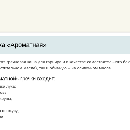
ка «Ароматная»
ая гречневая каша для гарнира и в качестве самостоятельного бл
астительном масле), так и обычную – на сливочном масле.
матной» гречки входит:
вка лука;
овь;
 крупы;
 по вкусу;
ки.