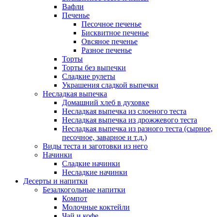
Вафли
Печенье
Песочное печенье
Бисквитное печенье
Овсяное печенье
Разное печенье
Торты
Торты без выпечки
Сладкие рулеты
Украшения сладкой выпечки
Несладкая выпечка
Домашний хлеб в духовке
Несладкая выпечка из слоеного теста
Несладкая выпечка из дрожжевого теста
Несладкая выпечка из разного теста (сырное,
песочное, заварное и т.д.)
Виды теста и заготовки из него
Начинки
Сладкие начинки
Несладкие начинки
Десерты и напитки
Безалкогольные напитки
Компот
Молочные коктейли
Чай и кофе