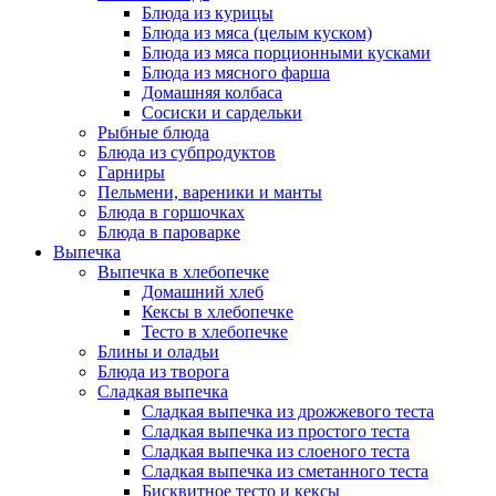
Блюда из курицы
Блюда из мяса (целым куском)
Блюда из мяса порционными кусками
Блюда из мясного фарша
Домашняя колбаса
Сосиски и сардельки
Рыбные блюда
Блюда из субпродуктов
Гарниры
Пельмени, вареники и манты
Блюда в горшочках
Блюда в пароварке
Выпечка
Выпечка в хлебопечке
Домашний хлеб
Кексы в хлебопечке
Тесто в хлебопечке
Блины и оладьи
Блюда из творога
Сладкая выпечка
Сладкая выпечка из дрожжевого теста
Сладкая выпечка из простого теста
Сладкая выпечка из слоеного теста
Сладкая выпечка из сметанного теста
Бисквитное тесто и кексы