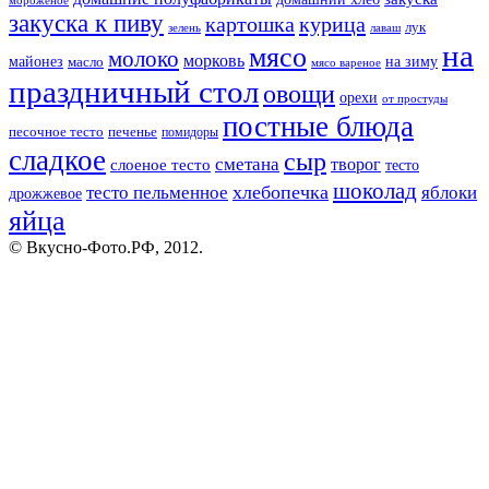
мороженое
закуска к пиву
картошка
курица
лук
зелень
лаваш
на
мясо
молоко
морковь
майонез
масло
на зиму
мясо вареное
праздничный стол
овощи
орехи
от простуды
постные блюда
песочное тесто
печенье
помидоры
сладкое
сыр
сметана
слоеное тесто
творог
тесто
шоколад
тесто пельменное
хлебопечка
яблоки
дрожжевое
яйца
© Вкусно-Фото.РФ, 2012.