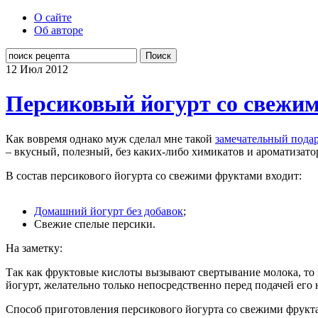
О сайте
Об авторе
Поиск
12 Июл
2012
Персиковый йогурт со свежи
Как вовремя однако муж сделал мне такой
замечательный пода
– вкусный, полезный, без каких-либо химикатов и ароматизато
В состав персикового йогурта со свежими фруктами входит:
Домашний йогурт без добавок
;
Свежие спелые персики.
На заметку:
Так как фруктовые кислоты вызывают свертывание молока, то
йогурт, желательно только непосредственно перед подачей его н
Способ приготовления персикового йогурта со свежими фрукт