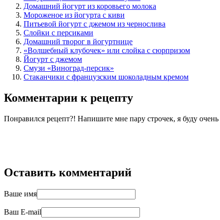
Домашний йогурт из коровьего молока
Мороженое из йогурта с киви
Питьевой йогурт с джемом из чернослива
Слойки с персиками
Домашний творог в йогуртнице
«Волшебный клубочек» или слойка с сюрпризом
Йогурт с джемом
Смузи «Виноград-персик»
Стаканчики с французским шоколадным кремом
Комментарии к рецепту
Понравился рецепт?! Напишите мне пару строчек, я буду очен
Оставить комментарий
Ваше имя
Ваш E-mail