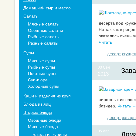
Домашний сыр и масло
Салаты
десерта под круж
Мясные салаты
Но так как в реце
Овощные салаты
оказались очень в
Рыбные салаты
Читать →
Разные салаты
Супы
десерт
сгущен
Мясные супы
Рыбные супы
03 Сен
Зава
Постные супы
2013
Суп-пюре
Холодные супы
Каши и изделия из круп
пирожных из слоен
Блюда из яиц
блэндер.
Читать 
Вторые блюда
десерт
заварн
Овощные блюда
Мясные блюда
05 Апр
Дома
Блюда из курицы