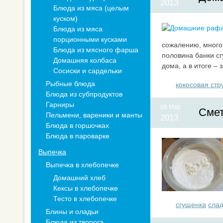
2013
Блюда из мяса (целым
куском)
Блюда из мяса
порционными кусками
сожалению, много
Блюда из мясного фарша
половина банки с
Домашняя колбаса
дома, а в итоге –
Сосиски и сардельки
Рыбные блюда
кокосовая стр
Блюда из субпродуктов
Гарниры
09 Мар
Смет
Пельмени, вареники и манты
2013
Блюда в горшочках
Блюда в пароварке
Выпечка
Выпечка в хлебопечке
Домашний хлеб
Кексы в хлебопечке
Тесто в хлебопечке
сгущенка
сла
Блины и оладьи
Блюда из творога