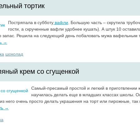
льный тортик
Постряпала в субботу
вафли
. Большую часть – скрутила трубоч
гости, а скрученные вафли удобнее кушать). А штук 10 оставил
о запас. Решила на следующий день побаловать мужа вафельным то
ь →
ка
шоколад
яный крем со сгущенкой
Самый-пресамый простой и легкий в приготвлении
научилась делать еще в младших классах школы. О
 из него очень просто делать украшения на торт или пирожные, так 
ть →
ка