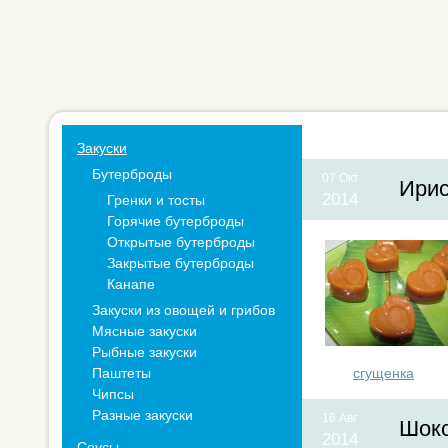
Закуски
Бутерброды
07 Окт
Ирис
2014
Гренки и тосты
Горячие бутерброды
Открытые бутерброды
Закрытые бутерброды
Канапе
Закуски из овощей и грибов
Мясные закуски
Рыбные закуски
Паштеты
сгущенка
Чипсы
Разные закуски
16 Авг
Шоко
2014
Соусы