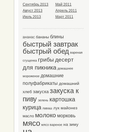
Сентябрь 2013
Май 2011
Август 2013
Апрель 2011
Июль 2013
Март 2011
блины
бананы
ананас
быстрый завтрак
быстрый обед
вареная
десерт
грибы
сгущенка
для пикника
домашнее
домашние
мороженое
полуфабрикаты
домашний
закуска к
закуска
хлеб
пиву
картошка
зелень
курица
майонез
лук
лаваш
молоко
морковь
масло
мясо
на зиму
мясо вареное
на