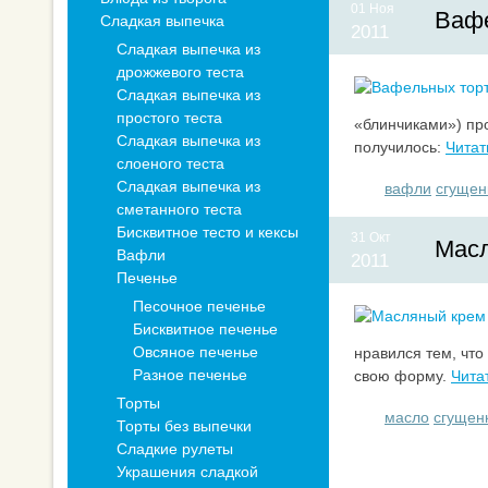
01 Ноя
Вафе
Сладкая выпечка
2011
Сладкая выпечка из
дрожжевого теста
Сладкая выпечка из
простого теста
«блинчиками») пр
Сладкая выпечка из
получилось:
Читат
слоеного теста
Сладкая выпечка из
вафли
сгущен
сметанного теста
Бисквитное тесто и кексы
31 Окт
Масл
Вафли
2011
Печенье
Песочное печенье
Бисквитное печенье
Овсяное печенье
нравился тем, что
Разное печенье
свою форму.
Чита
Торты
масло
сгущен
Торты без выпечки
Сладкие рулеты
Украшения сладкой