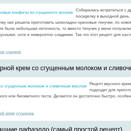
Собирались встретиться с д
посиделку в выходной день…
ечку чая решила приготовить шоколадно-ореховые тянучки, по нов
пте была небольшая неточность, то вместо тянучек у меня получил
кусными, хотя и невероятно сладкими. Так что этот рецепт для нас
ка
сладкое
рной крем со сгущенным молоком и сливо
Рецепт вкусного крем
подходит для пригот
ого или бисквитного теста. Делается он достаточно быстро, особен
→
ой крем
сгущенка
шние рафаэлло (самый простой рецепт)