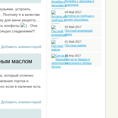
Индейка с овощами в
аэрогриле
рузьями, устроить
04 Май 2017
 Поэтому я в качестве
Котлеты из горбуши и
ому для меня рецепту…
молок лососевых
ись конфеты
. Они
02 Май 2017
тоящих сладкоежек!!!
Постный морковный
пирог
01 Май 2017
Постные вафли
Добавить комментарий
30 Апр 2017
Смузи из банана и
чным маслом
запеченного яблока
а, который отлично
овления тортов и
но если в наличии есть
Добавить комментарий