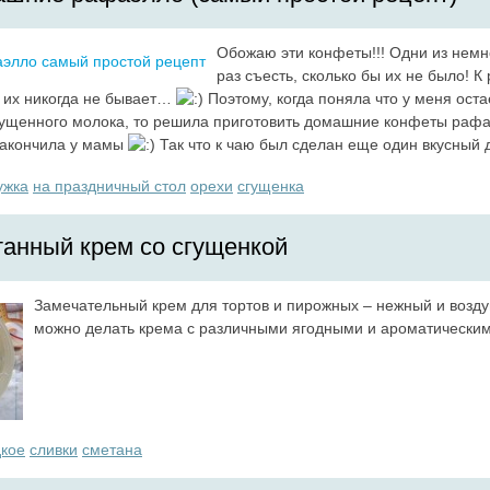
Обожаю эти конфеты!!! Одни из немно
раз съесть, сколько бы их не было! К
 их никогда не бывает…
Поэтому, когда поняла что у меня оста
гущенного молока, то решила приготовить домашние конфеты рафа
 закончила у мамы
Так что к чаю был сделан еще один вкусный 
ужка
на праздничный стол
орехи
сгущенка
анный крем со сгущенкой
Замечательный крем для тортов и пирожных – нежный и возду
можно делать крема с различными ягодными и ароматическим
дкое
сливки
сметана