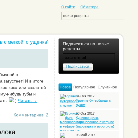
О сайте
Об авторе
 с меткой ‘сгущенка’
Подписаться на новые
рецепты
обычной в
 загустеет! И в итоге
кис-кис» или «золотой
Новое
Популярное
Случайное
ому-нибудь зубы и
04 Окт 2017
ать.
Читать →
Горячие бутерброды с
луком
03 Окт 2017
Комментариев: 2
Куриное филе,
маринованное в кефире
(пароварка и аэрогриль)
олока
05 Май 2017