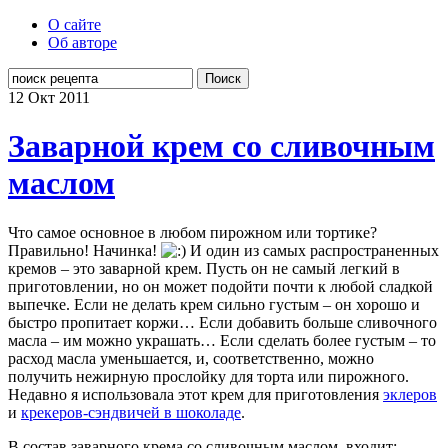
О сайте
Об авторе
Поиск
12 Окт
2011
Заварной крем со сливочным
маслом
Что самое основное в любом пирожном или тортике?
Правильно! Начинка!
И один из самых распространенных
кремов – это заварной крем. Пусть он не самый легкий в
приготовлении, но он может подойти почти к любой сладкой
выпечке. Если не делать крем сильно густым – он хорошо и
быстро пропитает коржи… Если добавить больше сливочного
масла – им можно украшать… Если сделать более густым – то
расход масла уменьшается, и, соответственно, можно
получить нежирную прослойку для торта или пирожного.
Недавно я использовала этот крем для приготовления
эклеров
и
крекеров-сэндвичей в шоколаде
.
В состав заварного крема со сливочным маслом входит: