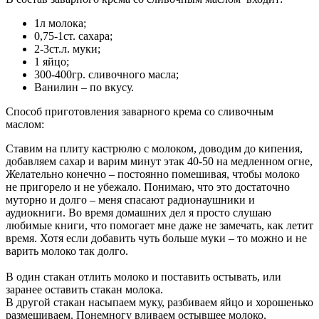
1л молока;
0,75-1ст. сахара;
2-3ст.л. муки;
1 яйцо;
300-400гр. сливочного масла;
Ванилин – по вкусу.
Способ приготовления заварного крема со сливочным
маслом:
Ставим на плиту кастрюлю с молоком, доводим до кипения,
добавляем сахар и варим минут этак 40-50 на медленном огне,
Желательно конечно – постоянно помешивая, чтобы молоко
не пригорело и не убежало. Понимаю, что это достаточно
муторно и долго – меня спасают радионаушники и
аудиокниги. Во время домашних дел я просто слушаю
любимые книги, что помогает мне даже не замечать, как летит
время. Хотя если добавить чуть больше муки – то можно и не
варить молоко так долго.
В один стакан отлить молоко и поставить остывать, или
заранее оставить стакан молока.
В другой стакан насыпаем муку, разбиваем яйцо и хорошенько
размешиваем. Понемногу вливаем остывшее молоко,