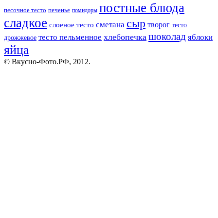
постные блюда
песочное тесто
печенье
помидоры
сладкое
сыр
сметана
слоеное тесто
творог
тесто
шоколад
тесто пельменное
хлебопечка
яблоки
дрожжевое
яйца
© Вкусно-Фото.РФ, 2012.