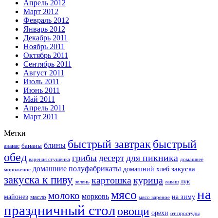
Апрель 2012
Март 2012
Февраль 2012
Январь 2012
Декабрь 2011
Ноябрь 2011
Октябрь 2011
Сентябрь 2011
Август 2011
Июль 2011
Июнь 2011
Май 2011
Апрель 2011
Март 2011
Метки
быстрый завтрак
быстрый
блины
бананы
ананас
обед
для пикника
грибы
десерт
вареная сгущенка
домашнее
домашние полуфабрикаты
закуска
домашний хлеб
мороженое
закуска к пиву
картошка
курица
лук
зелень
лаваш
на
мясо
молоко
морковь
майонез
масло
на зиму
мясо вареное
праздничный стол
овощи
орехи
от простуды