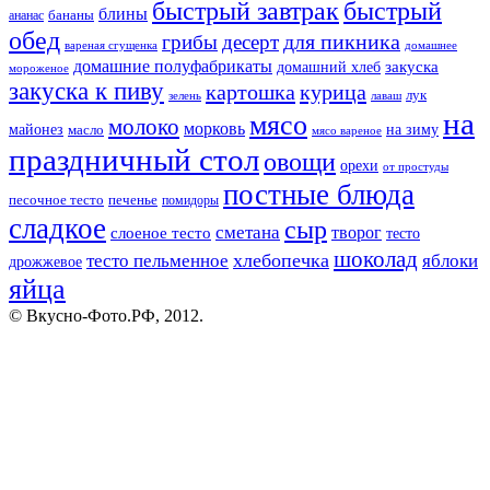
быстрый завтрак
быстрый
блины
бананы
ананас
обед
для пикника
грибы
десерт
вареная сгущенка
домашнее
домашние полуфабрикаты
закуска
домашний хлеб
мороженое
закуска к пиву
картошка
курица
лук
зелень
лаваш
на
мясо
молоко
морковь
майонез
масло
на зиму
мясо вареное
праздничный стол
овощи
орехи
от простуды
постные блюда
песочное тесто
печенье
помидоры
сладкое
сыр
сметана
слоеное тесто
творог
тесто
шоколад
тесто пельменное
хлебопечка
яблоки
дрожжевое
яйца
© Вкусно-Фото.РФ, 2012.