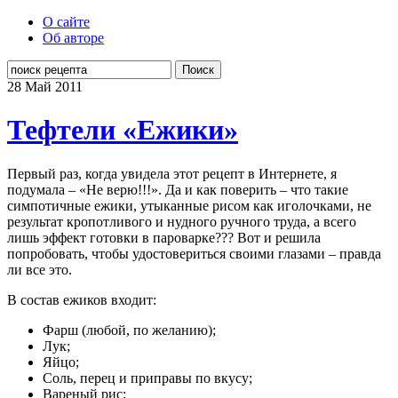
О сайте
Об авторе
Поиск
28 Май
2011
Тефтели «Ежики»
Первый раз, когда увидела этот рецепт в Интернете, я
подумала – «Не верю!!!». Да и как поверить – что такие
симпотичные ежики, утыканные рисом как иголочками, не
результат кропотливого и нудного ручного труда, а всего
лишь эффект готовки в пароварке??? Вот и решила
попробовать, чтобы удостовериться своими глазами – правда
ли все это.
В состав ежиков входит:
Фарш (любой, по желанию);
Лук;
Яйцо;
Соль, перец и приправы по вкусу;
Вареный рис;