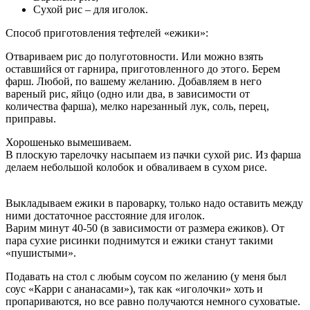
Сухой рис – для иголок.
Способ приготовления тефтелей «ежики»:
Отвариваем рис до полуготовности. Или можно взять
оставшийся от гарнира, приготовленного до этого. Берем
фарш. Любой, по вашему желанию. Добавляем в него
вареный рис, яйцо (одно или два, в зависимости от
количества фарша), мелко нарезанный лук, соль, перец,
приправы.
Хорошенько вымешиваем.
В плоскую тарелочку насыпаем из пачки сухой рис. Из фарша
делаем небольшой колобок и обваливаем в сухом рисе.
Выкладываем ежики в пароварку, только надо оставить между
ними достаточное расстояние для иголок.
Варим минут 40-50 (в зависимости от размера ежиков). От
пара сухие рисинки поднимутся и ежики станут такими
«пушистыми».
Подавать на стол с любым соусом по желанию (у меня был
соус «Карри с ананасами»), так как «иголочки» хоть и
пропариваются, но все равно получаются немного суховатые.