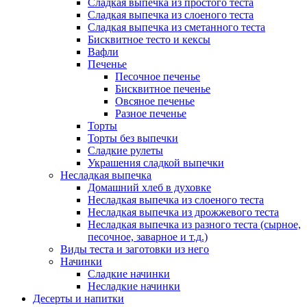
Сладкая выпечка из простого теста
Сладкая выпечка из слоеного теста
Сладкая выпечка из сметанного теста
Бисквитное тесто и кексы
Вафли
Печенье
Песочное печенье
Бисквитное печенье
Овсяное печенье
Разное печенье
Торты
Торты без выпечки
Сладкие рулеты
Украшения сладкой выпечки
Несладкая выпечка
Домашний хлеб в духовке
Несладкая выпечка из слоеного теста
Несладкая выпечка из дрожжевого теста
Несладкая выпечка из разного теста (сырное,
песочное, заварное и т.д.)
Виды теста и заготовки из него
Начинки
Сладкие начинки
Несладкие начинки
Десерты и напитки