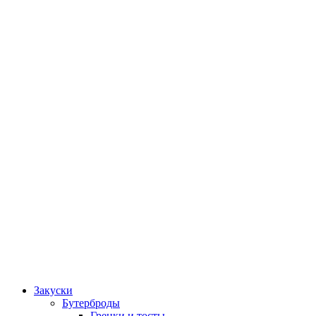
Закуски
Бутерброды
Гренки и тосты