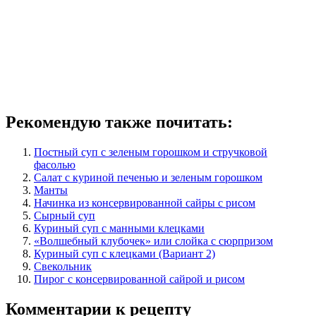
Рекомендую также почитать:
Постный суп с зеленым горошком и стручковой
фасолью
Салат с куриной печенью и зеленым горошком
Манты
Начинка из консервированной сайры с рисом
Сырный суп
Куриный суп с манными клецками
«Волшебный клубочек» или слойка с сюрпризом
Куриный суп с клецками (Вариант 2)
Свекольник
Пирог с консервированной сайрой и рисом
Комментарии к рецепту