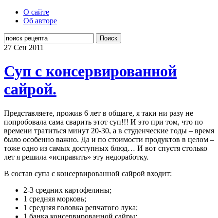
О сайте
Об авторе
Поиск
27 Сен
2011
Суп с консервированной
сайрой.
Представляете, прожив 6 лет в общаге, я таки ни разу не
попробовала сама сварить этот суп!!! И это при том, что по
времени тратиться минут 20-30, а в студенческие годы – время
было особенно важно. Да и по стоимости продуктов в целом –
тоже одно из самых доступных блюд… И вот спустя столько
лет я решила «исправить» эту недоработку.
В состав супа с консервированной сайрой входит:
2-3 средних картофелины;
1 средняя морковь;
1 средняя головка репчатого лука;
1 банка консервированной сайры;