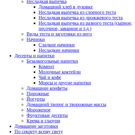
Несладкая выпечка
Домашний хлеб в духовке
Несладкая выпечка из слоеного теста
Несладкая выпечка из дрожжевого теста
Несладкая выпечка из разного теста (сырное,
песочное, заварное и т.д.)
Виды теста и заготовки из него
Начинки
Сладкие начинки
Несладкие начинки
Десерты и напитки
Безалкогольные напитки
Компот
Молочные коктейли
Чай и кофе
Морсы и другие напитки
Домашние конфеты
Пирожные
Йогурты
Домашний творог и творожные массы
Мороженое
Фруктовые десерты
Крема и глазури
Домашние заготовки
По секрету всему свету