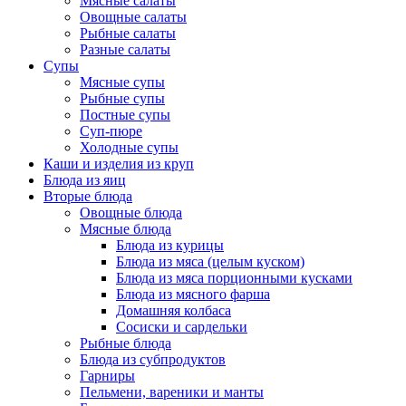
Мясные салаты
Овощные салаты
Рыбные салаты
Разные салаты
Супы
Мясные супы
Рыбные супы
Постные супы
Суп-пюре
Холодные супы
Каши и изделия из круп
Блюда из яиц
Вторые блюда
Овощные блюда
Мясные блюда
Блюда из курицы
Блюда из мяса (целым куском)
Блюда из мяса порционными кусками
Блюда из мясного фарша
Домашняя колбаса
Сосиски и сардельки
Рыбные блюда
Блюда из субпродуктов
Гарниры
Пельмени, вареники и манты