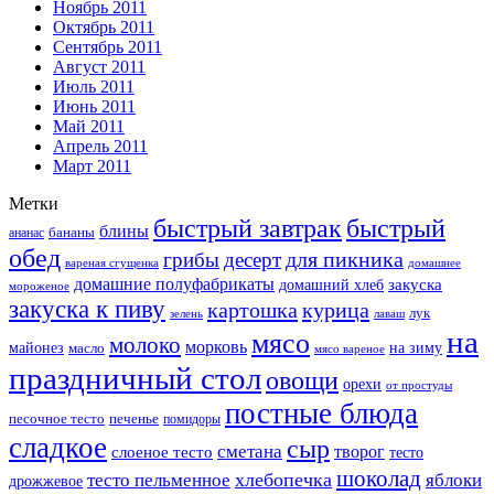
Ноябрь 2011
Октябрь 2011
Сентябрь 2011
Август 2011
Июль 2011
Июнь 2011
Май 2011
Апрель 2011
Март 2011
Метки
быстрый завтрак
быстрый
блины
бананы
ананас
обед
для пикника
грибы
десерт
вареная сгущенка
домашнее
домашние полуфабрикаты
закуска
домашний хлеб
мороженое
закуска к пиву
картошка
курица
лук
зелень
лаваш
на
мясо
молоко
морковь
майонез
масло
на зиму
мясо вареное
праздничный стол
овощи
орехи
от простуды
постные блюда
песочное тесто
печенье
помидоры
сладкое
сыр
сметана
слоеное тесто
творог
тесто
шоколад
тесто пельменное
хлебопечка
яблоки
дрожжевое