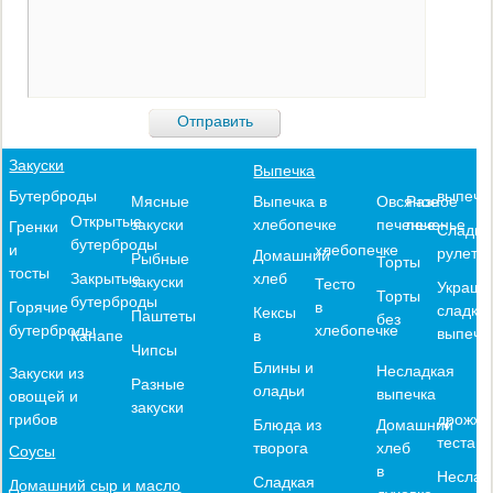
Закуски
Выпечка
выпечк
Бутерброды
Выпечка в
Овсяное
Разное
Мясные
Открытые
хлебопечке
печенье
печенье
закуски
Гренки
Сладки
бутерброды
хлебопечке
и
рулеты
Домашний
Рыбные
Торты
тосты
хлеб
Закрытые
закуски
Тесто
Украше
Торты
бутерброды
в
Горячие
сладко
Кексы
Паштеты
без
хлебопечке
бутерброды
выпечк
в
Канапе
Чипсы
Блины и
Несладкая
Закуски из
Разные
оладьи
выпечка
овощей и
закуски
дрожже
грибов
Блюда из
Домашний
теста
творога
хлеб
Соусы
в
Неслад
Сладкая
Домашний сыр и масло