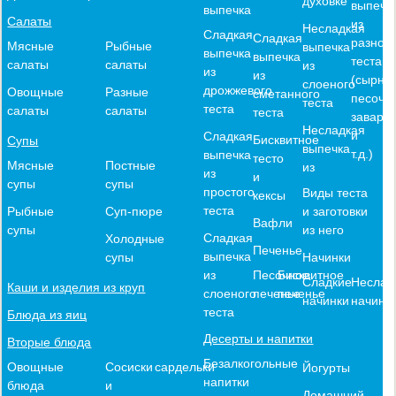
духовке
выпечк
выпечка
Салаты
из
Несладкая
Сладкая
Сладкая
разного
Мясные
Рыбные
выпечка
выпечка
выпечка
теста
салаты
салаты
из
из
из
(сырное
слоеного
дрожжевого
Овощные
Разные
сметанного
песочн
теста
теста
салаты
салаты
теста
заварн
Несладкая
и
Сладкая
Бисквитное
Супы
выпечка
т.д.)
выпечка
тесто
Мясные
Постные
из
из
и
супы
супы
простого
Виды теста
кексы
теста
и заготовки
Рыбные
Суп-пюре
Вафли
из него
супы
Сладкая
Холодные
Печенье
выпечка
Начинки
супы
из
Песочное
Бисквитное
Сладкие
Неслад
Каши и изделия из круп
слоеного
печенье
печенье
начинки
начинк
теста
Блюда из яиц
Десерты и напитки
Вторые блюда
Безалкогольные
Овощные
Сосиски
сардельки
Йогурты
напитки
блюда
и
Домашний