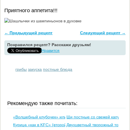
Приятного аппетита!!!
← Предыдущий рецепт
Следующий рецепт →
Понравился рецепт? Расскажи друзьям!
Нравится
грибы
закуска
постные блюда
Рекомендую также почитать:
«Волшебный клубочек» или слойка с сюрпризом
Щи постные со свежей капустой
Курица «как в KFC» (второй вариант)
Двухцветный творожный торт (бе