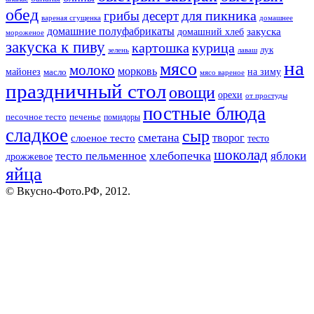
обед
для пикника
грибы
десерт
вареная сгущенка
домашнее
домашние полуфабрикаты
закуска
домашний хлеб
мороженое
закуска к пиву
картошка
курица
лук
зелень
лаваш
на
мясо
молоко
морковь
майонез
масло
на зиму
мясо вареное
праздничный стол
овощи
орехи
от простуды
постные блюда
песочное тесто
печенье
помидоры
сладкое
сыр
сметана
слоеное тесто
творог
тесто
шоколад
тесто пельменное
хлебопечка
яблоки
дрожжевое
яйца
© Вкусно-Фото.РФ, 2012.