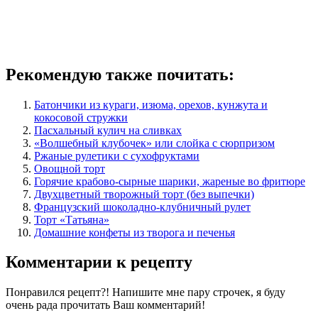
Рекомендую также почитать:
Батончики из кураги, изюма, орехов, кунжута и
кокосовой стружки
Пасхальный кулич на сливках
«Волшебный клубочек» или слойка с сюрпризом
Ржаные рулетики с сухофруктами
Овощной торт
Горячие крабово-сырные шарики, жареные во фритюре
Двухцветный творожный торт (без выпечки)
Французский шоколадно-клубничный рулет
Торт «Татьяна»
Домашние конфеты из творога и печенья
Комментарии к рецепту
Понравился рецепт?! Напишите мне пару строчек, я буду
очень рада прочитать Ваш комментарий!