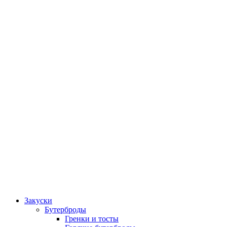
Закуски
Бутерброды
Гренки и тосты