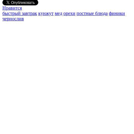
Нравится
быстрый завтрак
кунжут
мед
орехи
постные блюда
финики
чернослив