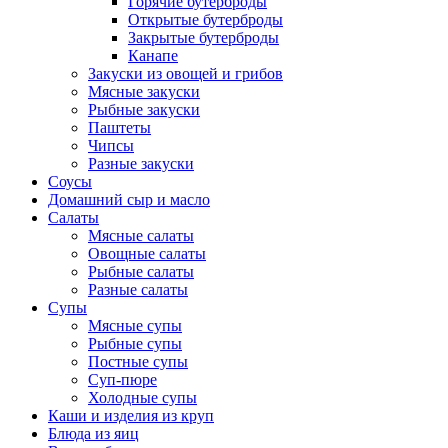
Горячие бутерброды
Открытые бутерброды
Закрытые бутерброды
Канапе
Закуски из овощей и грибов
Мясные закуски
Рыбные закуски
Паштеты
Чипсы
Разные закуски
Соусы
Домашний сыр и масло
Салаты
Мясные салаты
Овощные салаты
Рыбные салаты
Разные салаты
Супы
Мясные супы
Рыбные супы
Постные супы
Суп-пюре
Холодные супы
Каши и изделия из круп
Блюда из яиц