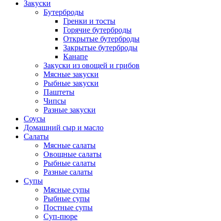
Закуски
Бутерброды
Гренки и тосты
Горячие бутерброды
Открытые бутерброды
Закрытые бутерброды
Канапе
Закуски из овощей и грибов
Мясные закуски
Рыбные закуски
Паштеты
Чипсы
Разные закуски
Соусы
Домашний сыр и масло
Салаты
Мясные салаты
Овощные салаты
Рыбные салаты
Разные салаты
Супы
Мясные супы
Рыбные супы
Постные супы
Суп-пюре