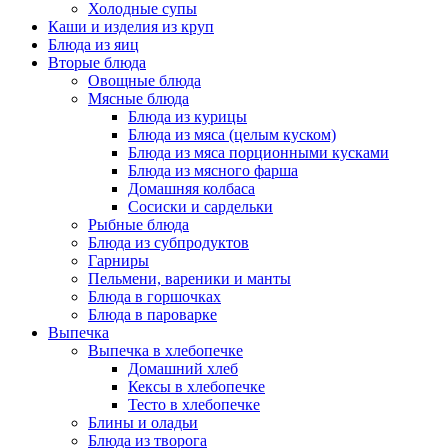
Холодные супы
Каши и изделия из круп
Блюда из яиц
Вторые блюда
Овощные блюда
Мясные блюда
Блюда из курицы
Блюда из мяса (целым куском)
Блюда из мяса порционными кусками
Блюда из мясного фарша
Домашняя колбаса
Сосиски и сардельки
Рыбные блюда
Блюда из субпродуктов
Гарниры
Пельмени, вареники и манты
Блюда в горшочках
Блюда в пароварке
Выпечка
Выпечка в хлебопечке
Домашний хлеб
Кексы в хлебопечке
Тесто в хлебопечке
Блины и оладьи
Блюда из творога