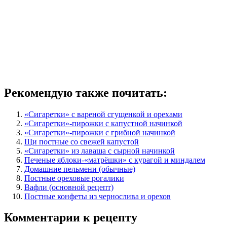
Рекомендую также почитать:
«Сигаретки» с вареной сгущенкой и орехами
«Сигаретки»-пирожки с капустной начинкой
«Сигаретки»-пирожки с грибной начинкой
Щи постные со свежей капустой
«Сигаретки» из лаваша с сырной начинкой
Печеные яблоки-«матрёшки» с курагой и миндалем
Домашние пельмени (обычные)
Постные ореховые рогалики
Вафли (основной рецепт)
Постные конфеты из чернослива и орехов
Комментарии к рецепту