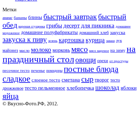
Метки
быстрый завтрак
быстрый
блины
бананы
ананас
обед
для пикника
грибы
десерт
вареная сгущенка
домашнее
домашние полуфабрикаты
закуска
домашний хлеб
мороженое
закуска к пиву
картошка
курица
лук
зелень
лаваш
на
мясо
молоко
морковь
майонез
масло
на зиму
мясо вареное
праздничный стол
овощи
орехи
от простуды
постные блюда
песочное тесто
печенье
помидоры
сладкое
сыр
сметана
слоеное тесто
творог
тесто
шоколад
тесто пельменное
хлебопечка
яблоки
дрожжевое
яйца
© Вкусно-Фото.РФ, 2012.