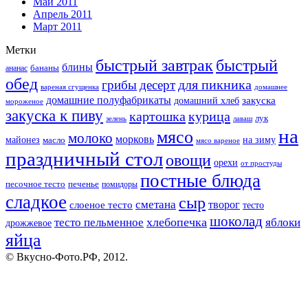
Май 2011
Апрель 2011
Март 2011
Метки
быстрый завтрак
быстрый
блины
бананы
ананас
обед
для пикника
грибы
десерт
вареная сгущенка
домашнее
домашние полуфабрикаты
закуска
домашний хлеб
мороженое
закуска к пиву
картошка
курица
лук
зелень
лаваш
на
мясо
молоко
морковь
майонез
масло
на зиму
мясо вареное
праздничный стол
овощи
орехи
от простуды
постные блюда
песочное тесто
печенье
помидоры
сладкое
сыр
сметана
слоеное тесто
творог
тесто
шоколад
тесто пельменное
хлебопечка
яблоки
дрожжевое
яйца
© Вкусно-Фото.РФ, 2012.