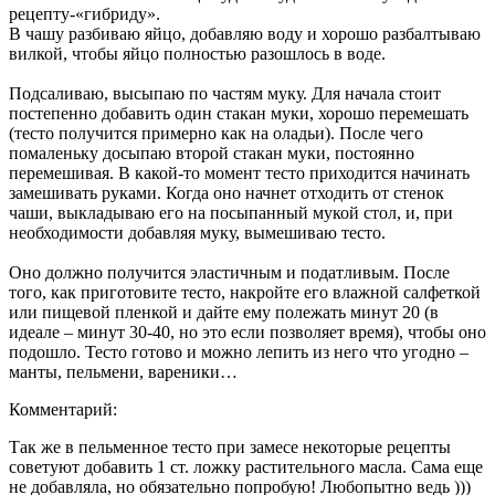
рецепту-«гибриду».
В чашу разбиваю яйцо, добавляю воду и хорошо разбалтываю
вилкой, чтобы яйцо полностью разошлось в воде.
Подсаливаю, высыпаю по частям муку. Для начала стоит
постепенно добавить один стакан муки, хорошо перемешать
(тесто получится примерно как на оладьи). После чего
помаленьку досыпаю второй стакан муки, постоянно
перемешивая. В какой-то момент тесто приходится начинать
замешивать руками. Когда оно начнет отходить от стенок
чаши, выкладываю его на посыпанный мукой стол, и, при
необходимости добавляя муку, вымешиваю тесто.
Оно должно получится эластичным и податливым. После
того, как приготовите тесто, накройте его влажной салфеткой
или пищевой пленкой и дайте ему полежать минут 20 (в
идеале – минут 30-40, но это если позволяет время), чтобы оно
подошло. Тесто готово и можно лепить из него что угодно –
манты, пельмени, вареники…
Комментарий:
Так же в пельменное тесто при замесе некоторые рецепты
советуют добавить 1 ст. ложку растительного масла. Сама еще
не добавляла, но обязательно попробую! Любопытно ведь )))