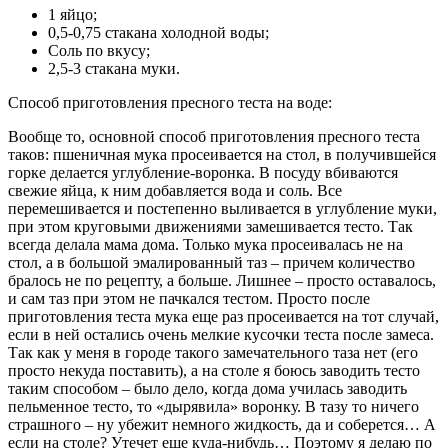
1 яйцо;
0,5-0,75 стакана холодной воды;
Соль по вкусу;
2,5-3 стакана муки.
Способ приготовления пресного теста на воде:
Вообще то, основной способ приготовления пресного теста
таков: пшеничная мука просеивается на стол, в получившейся
горке делается углубление-воронка. В посуду вбиваются
свежие яйца, к ним добавляется вода и соль. Все
перемешивается и постепенно выливается в углубление муки,
при этом круговыми движениями замешивается тесто. Так
всегда делала мама дома. Только мука просеивалась не на
стол, а в большой эмалированный таз – причем количество
бралось не по рецепту, а больше. Лишнее – просто оставалось,
и сам таз при этом не пачкался тестом. Просто после
приготовления теста мука еще раз просеивается на тот случай,
если в ней остались очень мелкие кусочки теста после замеса.
Так как у меня в городе такого замечательного таза нет (его
просто некуда поставить), а на столе я боюсь заводить тесто
таким способом – было дело, когда дома училась заводить
пельменное тесто, то «дырявила» воронку. В тазу то ничего
страшного – ну убежит немного жидкость, да и соберется… А
если на столе? Утечет еще куда-нибудь… Поэтому я делаю по