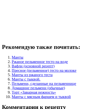
Рекомендую также почитать:
Манты
Ржаное пельменное тесто на воде
Вафли (основной рецепт)
Пресное (пельменное) тесто на молоке
Манты из ржаного теста
Манты с тыквой.
Пельмени, сделанные на пельменнице
Домашние пельмени (обычные)
Торт «Заварная нежность»
Манты с мясным фаршем и тыквой
Комментарии к рецепту