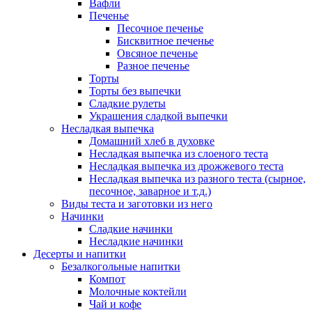
Вафли
Печенье
Песочное печенье
Бисквитное печенье
Овсяное печенье
Разное печенье
Торты
Торты без выпечки
Сладкие рулеты
Украшения сладкой выпечки
Несладкая выпечка
Домашний хлеб в духовке
Несладкая выпечка из слоеного теста
Несладкая выпечка из дрожжевого теста
Несладкая выпечка из разного теста (сырное,
песочное, заварное и т.д.)
Виды теста и заготовки из него
Начинки
Сладкие начинки
Несладкие начинки
Десерты и напитки
Безалкогольные напитки
Компот
Молочные коктейли
Чай и кофе