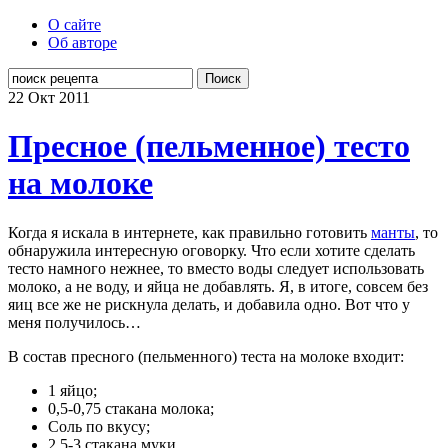
О сайте
Об авторе
Поиск
22 Окт
2011
Пресное (пельменное) тесто
на молоке
Когда я искала в интернете, как правильно готовить
манты
, то
обнаружила интересную оговорку. Что если хотите сделать
тесто намного нежнее, то вместо воды следует использовать
молоко, а не воду, и яйца не добавлять. Я, в итоге, совсем без
яиц все же не рискнула делать, и добавила одно. Вот что у
меня получилось…
В состав пресного (пельменного) теста на молоке входит:
1 яйцо;
0,5-0,75 стакана молока;
Соль по вкусу;
2,5-3 стакана муки