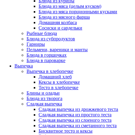
Блюда из курицы
Блюда из мяса (целым куском)
Блюда из мяса порционными кусками
Блюда из мясного фарша
Домашняя колбаса
Сосиски и сардельки
Рыбные блюда
Блюда из субпродуктов
Гарниры
Пельмени, вареники и манты
Блюда в горшочках
Блюда в пароварке
Выпечка
Выпечка в хлебопечке
Домашний хлеб
Кексы в хлебопечке
Тесто в хлебопечке
Блины и оладьи
Блюда из творога
Сладкая выпечка
Сладкая выпечка из дрожжевого теста
Сладкая выпечка из простого теста
Сладкая выпечка из слоеного теста
Сладкая выпечка из сметанного теста
Бисквитное тесто и кексы