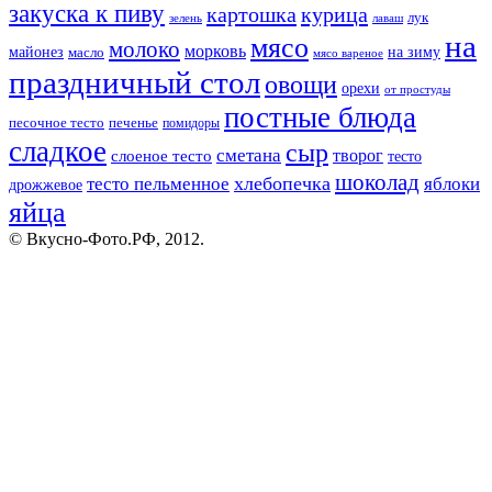
закуска к пиву
картошка
курица
лук
зелень
лаваш
на
мясо
молоко
морковь
майонез
масло
на зиму
мясо вареное
праздничный стол
овощи
орехи
от простуды
постные блюда
песочное тесто
печенье
помидоры
сладкое
сыр
сметана
слоеное тесто
творог
тесто
шоколад
тесто пельменное
хлебопечка
яблоки
дрожжевое
яйца
© Вкусно-Фото.РФ, 2012.