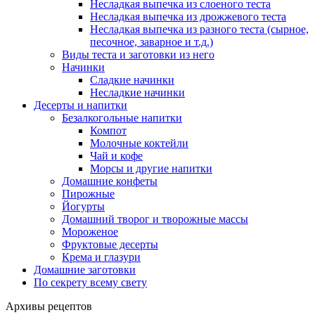
Несладкая выпечка из слоеного теста
Несладкая выпечка из дрожжевого теста
Несладкая выпечка из разного теста (сырное,
песочное, заварное и т.д.)
Виды теста и заготовки из него
Начинки
Сладкие начинки
Несладкие начинки
Десерты и напитки
Безалкогольные напитки
Компот
Молочные коктейли
Чай и кофе
Морсы и другие напитки
Домашние конфеты
Пирожные
Йогурты
Домашний творог и творожные массы
Мороженое
Фруктовые десерты
Крема и глазури
Домашние заготовки
По секрету всему свету
Архивы рецептов