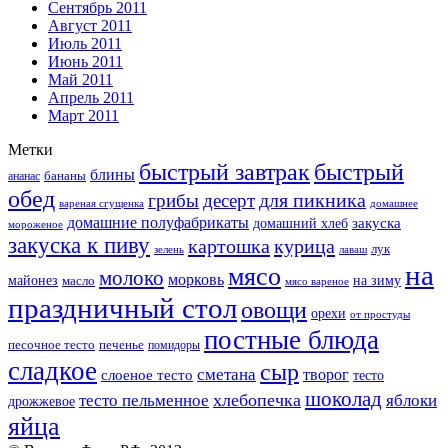
Сентябрь 2011
Август 2011
Июль 2011
Июнь 2011
Май 2011
Апрель 2011
Март 2011
Метки
быстрый завтрак
быстрый
блины
бананы
ананас
обед
для пикника
грибы
десерт
вареная сгущенка
домашнее
домашние полуфабрикаты
закуска
домашний хлеб
мороженое
закуска к пиву
картошка
курица
лук
зелень
лаваш
на
мясо
молоко
морковь
майонез
масло
на зиму
мясо вареное
праздничный стол
овощи
орехи
от простуды
постные блюда
песочное тесто
печенье
помидоры
сладкое
сыр
сметана
слоеное тесто
творог
тесто
шоколад
тесто пельменное
хлебопечка
яблоки
дрожжевое
яйца