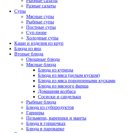
Рыбные салаты
Разные салаты
Супы
Мясные супы
Рыбные супы
Постные супы
Суп-пюре
Холодные супы
Каши и изделия из круп
Блюда из яиц
Вторые блюда
Овощные блюда
Мясные блюда
Блюда из курицы
Блюда из мяса (целым куском)
Блюда из мяса порционными кусками
Блюда из мясного фарша
Домашняя колбаса
Сосиски и сардельки
Рыбные блюда
Блюда из субпродуктов
Гарниры
Пельмени, вареники и манты
Блюда в горшочках
Блюда в пароварке