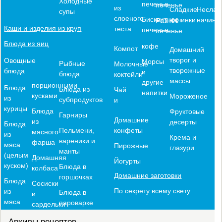
Холодные
печенье
печенье
из
Сладкие
Неслад
супы
слоеного
Бисквитное
начинки
начинк
Разное
Каши и изделия из круп
теста
печенье
печенье
Блюда из яиц
кофе
Компот
Домашний
творог и
Овощные
Морсы
Рыбные
Молочные
творожные
блюда
и
блюда
коктейли
массы
другие
порционными
Блюда
Блюда из
Чай
напитки
кусками
Мороженое
из
субпродуктов
и
курицы
Блюда
Фруктовые
Гарниры
Домашние
из
десерты
Блюда
конфеты
Пельмени,
мясного
из
Крема и
вареники и
фарша
мяса
Пирожные
глазури
манты
(целым
Домашняя
Йогурты
куском)
Блюда в
колбаса
Домашние заготовки
горшочках
Блюда
Сосиски
По секрету всему свету
из
Блюда в
и
мяса
пароварке
сардельки
Архивы рецептов