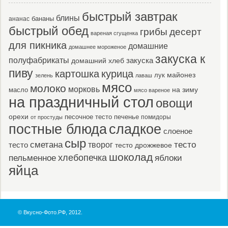
быстрый завтрак
блины
бананы
ананас
быстрый обед
десерт
грибы
вареная сгущенка
для пикника
домашние
домашнее мороженое
закуска к
полуфабрикаты
закуска
домашний хлеб
пиву
картошка
курица
майонез
лук
зелень
лаваш
мясо
молоко
морковь
масло
на зиму
мясо вареное
на праздничный стол
овощи
орехи
песочное тесто
печенье
помидоры
от простуды
постные блюда
сладкое
слоеное
сыр
тесто
сметана
тесто
творог
тесто дрожжевое
шоколад
пельменное
хлебопечка
яблоки
яйца
© Вкусно-Фото.РФ, 2012.