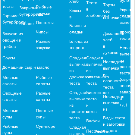
рулеты
хлеб
Тесто
Торты
тосты
Рыбные
Закрытые
в
Украше
Кексы
без
закуски
бутерброды
хлебопечке
Горячие
сладко
в
выпечки
бутерброды
выпечк
Паштеты
Канапе
Блины и
оладьи
дрожже
Чипсы
Домашний
Закуски из
теста
хлеб
овощей и
Блюда из
Разные
в
грибов
творога
Неслад
закуски
духовке
выпечк
Сладкая
Сладкая
Соусы
из
Несладкая
выпечка
выпечка
разного
Домашний сыр и масло
выпечка
из
из
теста
из
дрожжевого
сметанного
Мясные
Рыбные
(сырное
слоеного
теста
теста
салаты
салаты
песочн
теста
заварн
Сладкая
Бисквитное
Овощные
Разные
Несладкая
и
выпечка
тесто
салаты
салаты
выпечка
т.д.)
из
и
из
Мясные
Постные
простого
кексы
супы
супы
теста
Виды теста
Вафли
и заготовки
Рыбные
Суп-пюре
Сладкая
из него
Песочное
Овсяное
супы
выпечка