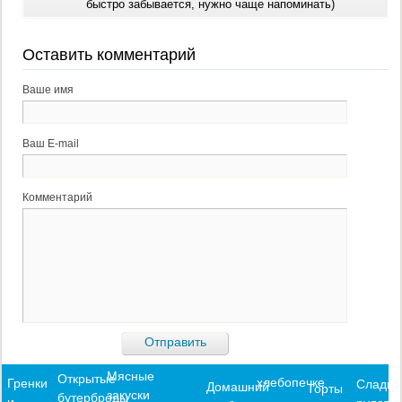
быстро забывается, нужно чаще напоминать)
Оставить комментарий
Ваше имя
Ваш E-mail
Комментарий
Мясные
Открытые
хлебопечке
Гренки
Сладки
Домашний
Торты
закуски
бутерброды
и