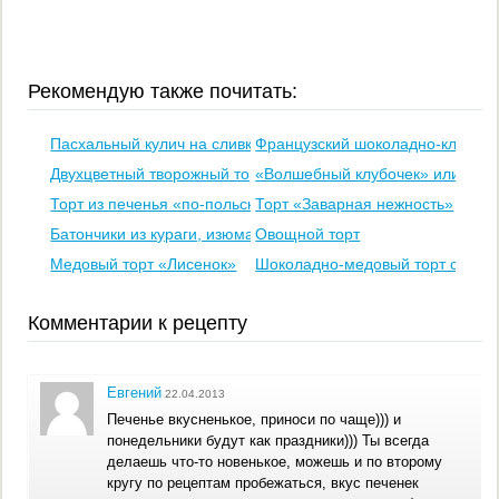
Рекомендую также почитать:
Пасхальный кулич на сливках
Французский шоколадно-клубнич
Двухцветный творожный торт (без выпечки)
«Волшебный клубочек» или слой
Торт из печенья «по-польски» (без выпечки)
Торт «Заварная нежность»
Батончики из кураги, изюма, орехов, кунжута и кокосовой ст
Овощной торт
Медовый торт «Лисенок»
Шоколадно-медовый торт со см
Комментарии к рецепту
Евгений
22.04.2013
Печенье вкусненькое, приноси по чаще))) и
понедельники будут как праздники))) Ты всегда
делаешь что-то новенькое, можешь и по второму
кругу по рецептам пробежаться, вкус печенек